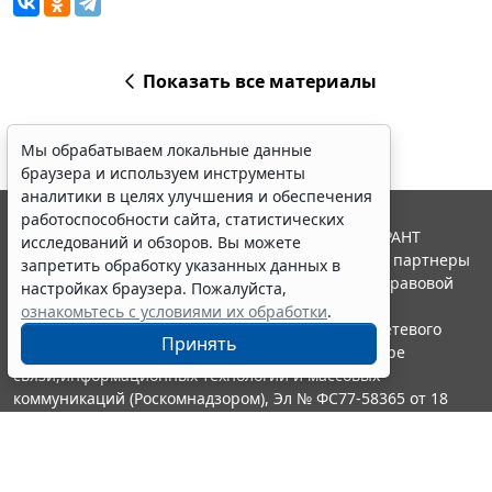
Показать все материалы
Мы обрабатываем локальные данные
браузера и используем инструменты
аналитики в целях улучшения и обеспечения
работоспособности сайта, статистических
© ООО "НПП "ГАРАНТ-СЕРВИС", 2026. Система ГАРАНТ
исследований и обзоров. Вы можете
выпускается с 1990 года. Компания "Гарант" и ее партнеры
запретить обработку указанных данных в
являются участниками Российской ассоциации правовой
настройках браузера. Пожалуйста,
информации ГАРАНТ.
ознакомьтесь с условиями их обработки
.
Портал ГАРАНТ.РУ зарегистрирован в качестве сетевого
Принять
издания Федеральной службой по надзору в сфере
связи,информационных технологий и массовых
коммуникаций (Роскомнадзором), Эл № ФС77-58365 от 18
июня 2014 года.
16+