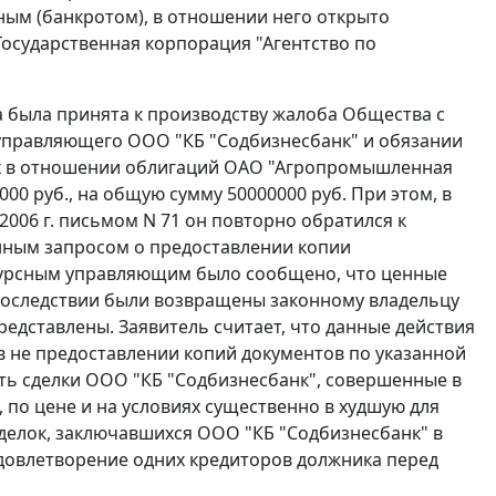
ым (банкротом), в отношении него открыто
осударственная корпорация "Агентство по
а была принята к производству жалоба Общества с
 управляющего ООО "КБ "Содбизнесбанк" и обязании
ых в отношении облигаций ОАО "Агропромышленная
00 руб., на общую сумму 50000000 руб. При этом, в
2006 г. письмом N 71 он повторно обратился к
нным запросом о предоставлении копии
нкурсным управляющим было сообщено, что ценные
последствии были возвращены законному владельцу
редставлены. Заявитель считает, что данные действия
в не предоставлении копий документов по указанной
ить сделки ООО "КБ "Содбизнесбанк", совершенные в
о цене и на условиях существенно в худшую для
делок, заключавшихся ООО "КБ "Содбизнесбанк" в
удовлетворение одних кредиторов должника перед