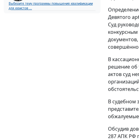
Выберите тему программы повышения квалификации
для юристов ...
Определение
Девятого ар
Суд руковод
конкурсным
документов,
совершённой
В кассацион
решение об 
актов суд н
организаций
обстоятельс
В судебном 
представите
обжалуемые
Обсудив дов
287
АПК РФ п