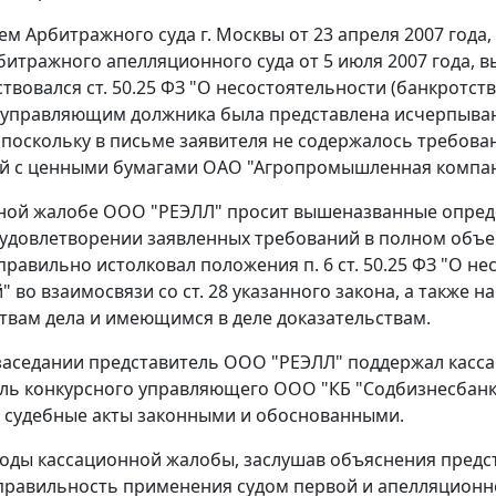
м Арбитражного суда г. Москвы от 23 апреля 2007 года
битражного апелляционного суда от 5 июля 2007 года,
ствовался
ст. 50.25
ФЗ "О несостоятельности (банкротстве
 управляющим должника была представлена исчерпыв
 поскольку в письме заявителя не содержалось требова
 с ценными бумагами ОАО "Агропромышленная компания "
ной жалобе ООО "РЕЭЛЛ" просит вышеназванные опреде
удовлетворении заявленных требований в полном объем
еправильно истолковал положения
п. 6 ст. 50.25
ФЗ "О нес
" во взаимосвязи со
ст. 28
указанного закона, а также н
твам дела и имеющимся в деле доказательствам.
заседании представитель ООО "РЕЭЛЛ" поддержал касса
ль конкурсного управляющего ООО "КБ "Содбизнесбанк"
 судебные акты законными и обоснованными.
оды кассационной жалобы, заслушав объяснения предст
равильность применения судом первой и апелляционн