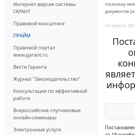
Интернет-версия системы
поскольку яв
ГАРАНТ
документов (и
Правовой консалтинг
18 августа 201
ПРАЙМ
Пост
Правовой портал
о
www.garant.ru
кон
Вести Гаранта
являе
Журнал "Законодательство"
инфор
Консультации по эффективной
работе
Всероссийские спутниковые
онлайн-семинары
Постановлен
Электронные услуги
от 18 октябр