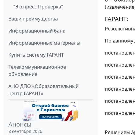
"Экспресс Проверка"
(извлечение
ГАРАНТ:
Ваши преимущества
Резолютивна
Информационный банк
По данному д
Информационные материалы
постановле
Купить систему ГАРАНТ
постановле
Телекоммуникационное
обновление
постановле
АНО ДПО «Образовательный
постановле
центр ГАРАНТ»
постановле
постановле
Анонсы
8 сентября 2026
Решением Ар