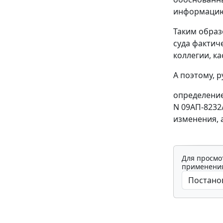
информацию 
Таким образ
суда фактич
коллегии, к
А поэтому, 
определение 
N 09АП-8232
изменения, 
Для просмо
применения