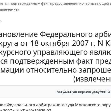
ляется подтвержденным факт предоставления исчерпывающей
звлечение)
6
ановление Федерального арби
круга от 18 октября 2007 г. N 
курсного управляющего являю
тся подтвержденным факт пр
мации относительно запроше
(извлечен
Актуальную версию документа
ие Федерального арбитражного суда Московского окру
я 2007 г. N КГ-А40/10625-07