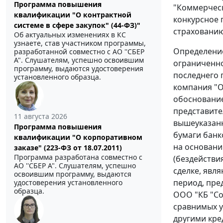
Программа повышения
"Коммерческ
квалификации "О контрактной
конкурсное 
системе в сфере закупок" (44-ФЗ)"
страхованию
Об актуальных изменениях в КС
узнаете, став участником программы,
Определение
разработанной совместно с АО ''СБЕР
А". Слушателям, успешно освоившим
ограниченно
программу, выдаются удостоверения
последнего 
установленного образца.
компания "О
обоснование
представите
11 августа 2026
вышеуказанн
Программа повышения
бумаги банк
квалификации "О корпоративном
на основани
заказе" (223-ФЗ от 18.07.2011)
Программа разработана совместно с
(бездействи
АО ''СБЕР А". Слушателям, успешно
сделке, явл
освоившим программу, выдаются
период, пре
удостоверения установленного
образца.
ООО "КБ "Со
сравнимых у
другими кре