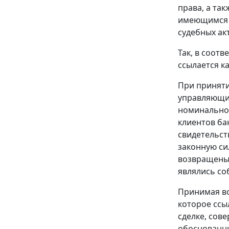
права, а та
имеющимся в
судебных ак
Так, в соотв
ссылается к
При приняти
управляющий 
номинальной
клиентов ба
свидетельст
законную си
возвращены 
являлись со
Принимая во
которое ссы
сделке, сов
обоснованн