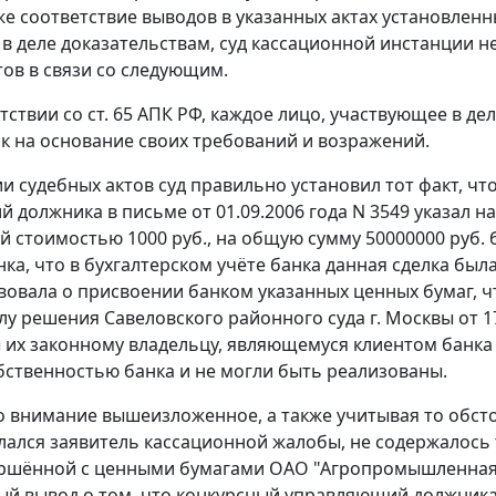
кже соответствие выводов в указанных актах установлен
 деле доказательствам, суд кассационной инстанции н
тов в связи со следующим.
етствии со
ст. 65
АПК РФ, каждое лицо, участвующее в дел
ак на основание своих требований и возражений.
и судебных актов суд правильно установил тот факт, чт
должника в письме от 01.09.2006 года N 3549 указал на 
 стоимостью 1000 руб., на общую сумму 50000000 руб.
нка, что в бухгалтерском учёте банка данная сделка б
вовала о присвоении банком указанных ценных бумаг, ч
лу решения Савеловского районного суда г. Москвы от 1
их законному владельцу, являющемуся клиентом банка - К
бственностью банка и не могли быть реализованы.
 внимание вышеизложенное, а также учитывая то обстояте
лался заявитель кассационной жалобы, не содержалось
ершённой с ценными бумагами ОАО "Агропромышленная к
ый вывод о том, что конкурсный управляющий должни