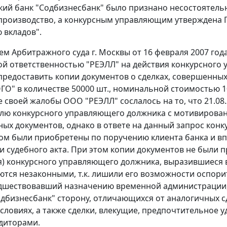
ий банк "Содбизнесбанк" было признано несостоятельн
производство, а конкурсным управляющим утверждена Г
 вкладов".
м Арбитражного суда г. Москвы от 16 февраля 2007 год
й ответственностью "РЕЭЛЛ" на действия конкурсного
предоставить копии документов о сделках, совершенн
ГО" в количестве 50000 шт., номинальной стоимостью 10
 своей жалобы ООО "РЕЭЛЛ" сослалось на то, что 21.08.
лю конкурсного управляющего должника с мотивирова
ых документов, однако в ответе на данный запрос ко
ом были приобретены по поручению клиента банка и в
и судебного акта. При этом копии документов не были п
я) конкурсного управляющего должника, выразившиеся 
яются незаконными, т.к. лишили его возможности оспор
дшествовавший назначению временной администрации, п
дбизнесбанк" сторону, отличающихся от аналогичных с
словиях, а также сделки, влекущие, предпочтительное 
диторами.