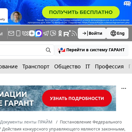
м
Войти
Eng
Перейти в систему ГАРАНТ
ование
Транспорт
Общество
IT
Профессия
П
Документы ленты ПРАЙМ
Постановление Федерального
-07 Действия конкурсного управляющего являются законными,