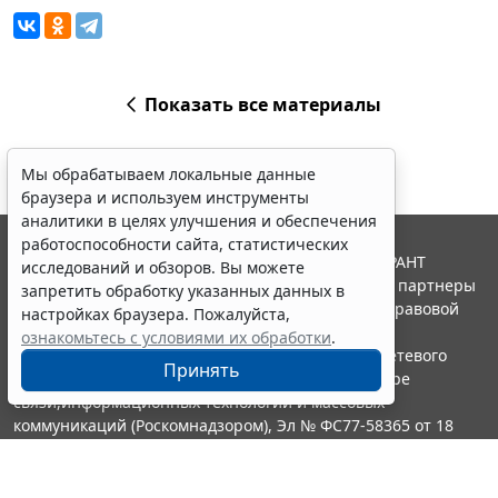
Показать все материалы
Мы обрабатываем локальные данные
браузера и используем инструменты
аналитики в целях улучшения и обеспечения
работоспособности сайта, статистических
© ООО "НПП "ГАРАНТ-СЕРВИС", 2026. Система ГАРАНТ
исследований и обзоров. Вы можете
выпускается с 1990 года. Компания "Гарант" и ее партнеры
запретить обработку указанных данных в
являются участниками Российской ассоциации правовой
настройках браузера. Пожалуйста,
информации ГАРАНТ.
ознакомьтесь с условиями их обработки
.
Портал ГАРАНТ.РУ зарегистрирован в качестве сетевого
Принять
издания Федеральной службой по надзору в сфере
связи,информационных технологий и массовых
коммуникаций (Роскомнадзором), Эл № ФС77-58365 от 18
июня 2014 года.
16+