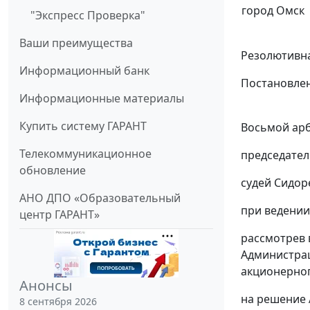
город Омск
"Экспресс Проверка"
Ваши преимущества
Резолютивна
Информационный банк
Постановлен
Информационные материалы
Купить систему ГАРАНТ
Восьмой арб
Телекоммуникационное
председател
обновление
судей Сидоре
АНО ДПО «Образовательный
при ведении
центр ГАРАНТ»
рассмотрев 
Администрац
акционерног
Анонсы
на решение А
8 сентября 2026