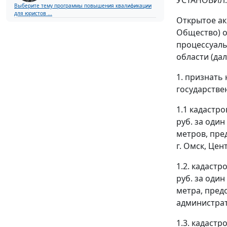
Выберите тему программы повышения квалификации
для юристов ...
Открытое ак
Общество) о
процессуаль
области (да
1. признать
государстве
1.1 кадастро
руб. за оди
метров, пре
г. Омск, Цен
1.2. кадастр
руб. за оди
метра, пред
администрати
1.3. кадастр