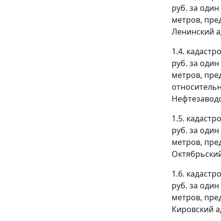
руб. за оди
метров, пре
Ленинский ад
1.4. кадастр
руб. за оди
метров, пре
относительн
Нефтезаводск
1.5. кадастр
руб. за оди
метров, пре
Октябрьский
1.6. кадастр
руб. за оди
метров, пре
Кировский а