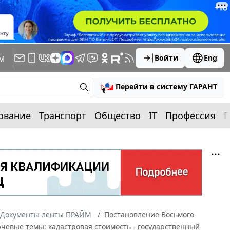
м
Войти
Eng
Перейти в систему ГАРАНТ
ование
Транспорт
Общество
IT
Профессия
П
Документы ленты ПРАЙМ
Постановление Восьмого
ючевые темы: кадастровая стоимость - государственный