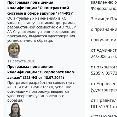
заявлению о
Программа повышения
квалификации "О контрактной
Федеральног
системе в сфере закупок" (44-ФЗ)"
Об актуальных изменениях в КС
3-е лицо: П
узнаете, став участником программы,
разработанной совместно с АО ''СБЕР
о признании
А". Слушателям, успешно освоившим
программу, выдаются удостоверения
при участии
установленного образца.
от Админист
24/2006 от 0
11 августа 2026
от открытог
Программа повышения
квалификации "О корпоративном
5205 N 09773
заказе" (223-ФЗ от 18.07.2011)
Программа разработана совместно с
от Управлен
АО ''СБЕР А". Слушателям, успешно
(удостоверен
освоившим программу, выдаются
удостоверения установленного
от Правитель
образца.
ПП-517/01 от
УСТАНОВИЛ: