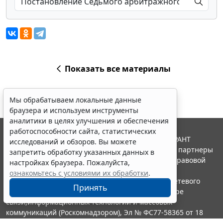
Показать все материалы
Мы обрабатываем локальные данные
браузера и используем инструменты
аналитики в целях улучшения и обеспечения
работоспособности сайта, статистических
© ООО "НПП "ГАРАНТ-СЕРВИС", 2026. Система ГАРАНТ
исследований и обзоров. Вы можете
выпускается с 1990 года. Компания "Гарант" и ее партнеры
запретить обработку указанных данных в
являются участниками Российской ассоциации правовой
настройках браузера. Пожалуйста,
информации ГАРАНТ.
ознакомьтесь с условиями их обработки
.
Портал ГАРАНТ.РУ зарегистрирован в качестве сетевого
Принять
издания Федеральной службой по надзору в сфере
связи,информационных технологий и массовых
коммуникаций (Роскомнадзором), Эл № ФС77-58365 от 18
июня 2014 года.