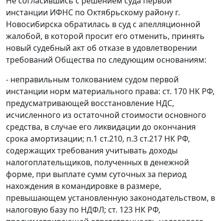
Не согласившись с решением суда первой
инстанции ИФНС по Октябрьскому району г.
Новосибирска обратилась в суд с апелляционной
жалобой, в которой просит его отменить, принять
новый судебный акт об отказе в удовлетворении
требований Общества по следующим основаниям:
- неправильным толкованием судом первой
инстанции норм материального права:
ст. 170
НК РФ,
предусматривающей восстановление НДС,
исчисленного из остаточной стоимости основного
средства, в случае его ликвидации до окончания
срока амортизации;
п.1 ст.210
,
п.3 ст.217
НК РФ,
содержащих требования учитывать доходы
налогоплательщиков, полученных в денежной
форме, при выплате сумм суточных за период
нахождения в командировке в размере,
превышающем установленную законодательством, в
налоговую базу по НДФЛ;
ст. 123
НК РФ,