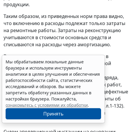
продукции.
Таким образом, из приведенных норм права видно,
что включению в расходы подлежат только затраты
на ремонтные работы. Затраты на реконструкцию
учитываются в стоимости основных средств и
списываются на расходы через амортизацию.
В подтверждение произведенных расходов в
Мы обрабатываем локальные данные
указанной сумме заявителем в ходе выездной
браузера и используем инструменты
налоговой проверки и в материалы дела
аналитики в целях улучшения и обеспечения
представлены договоры строительного подряда,
работоспособности сайта, статистических
счета-фактуры, акты приемки выполненных работ,
исследований и обзоров. Вы можете
справки о стоимости выполненных работ, дефектные
запретить обработку указанных данных в
ведомости, технические паспорта и документы об
настройках браузера. Пожалуйста,
ознакомьтесь с условиями их обработки
.
оплате выполненных работ (т.7 л.28-154, т.8 л.1-132).
Факт оплаты заявителем спорных расходов
Принять
налоговым органом не оспаривается.
Судом апелляционной инстанции на основании