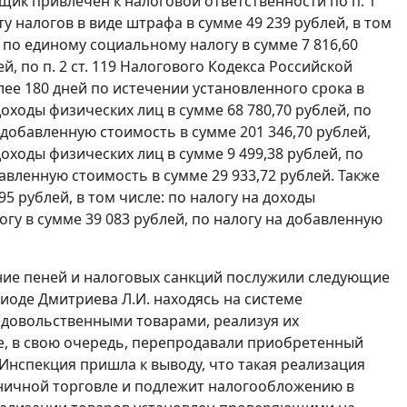
льщик привлечен к налоговой ответственности по
п. 1
 налогов в виде штрафа в сумме 49 239 рублей, в том
, по единому социальному налогу в сумме 7 816,60
ей, по
п. 2 ст. 119
Налогового Кодекса Российской
ее 180 дней по истечении установленного срока в
доходы физических лиц в сумме 68 780,70 рублей, по
 добавленную стоимость в сумме 201 346,70 рублей,
доходы физических лиц в сумме 9 499,38 рублей, по
авленную стоимость в сумме 29 933,72 рублей. Также
 рублей, в том числе: по налогу на доходы
гу в сумме 39 083 рублей, по налогу на добавленную
ие пеней и налоговых санкций послужили следующие
иоде Дмитриева Л.И. находясь на системе
одовольственными товарами, реализуя их
, в свою очередь, перепродавали приобретенный
Инспекция пришла к выводу, что такая реализация
ничной торговле и подлежит налогообложению в