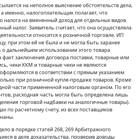
ылается на неполное выяснение обстоятельств дела,
а именно, налогоплательщик полагает, что
о налога на вмененный доход для отдельных видов
ный налог. Заявитель считает, что она осуществляла
деятельности относится к розничной торговле. ИП
у, при этом ей не была и не могла быть заранее
ть о дальнейшем использовании этого товара
 факт заключения договора поставки, товарные или
ь, чеки ККМ и товарные чеки не являются
 оформляются в соответствии с прямым указанием
олько при розничной купле-продаже товаров. Кроме
одной части примененной налоговым органом. По его
нтов, расходная часть могла быть определена лишь
еления торговой надбавки на аналогичные товары).
х по расчетному счету, из всех поставщиков
знаны.
дело в порядке
статей 268
,
269
Арбитражного
иеся в деле доказательства, проверив доводы