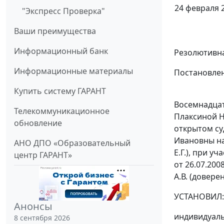
24 февраля 2
"Экспресс Проверка"
Ваши преимущества
Информационный банк
Резолютивна
Информационные материалы
Постановлен
Купить систему ГАРАНТ
Восемнадцат
Телекоммуникационное
Плаксиной Н
обновление
открытом с
Ивановны на
АНО ДПО «Образовательный
Е.Г.), при 
центр ГАРАНТ»
от 26.07.20
А.В. (довере
УСТАНОВИЛ:
Анонсы
индивидуаль
8 сентября 2026