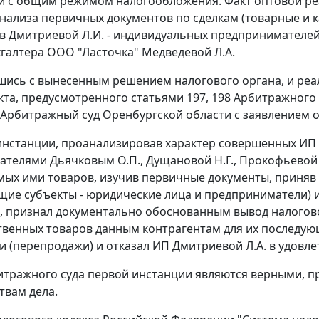
и с общим режимом налогообложения. Факт оптовой р
нализа первичных документов по сделкам (товарные и к
в Дмитриевой Л.И. - индивидуальных предпринимателей Д
хгалтера ООО "Ласточка" Медведевой Л.А.
шись с вынесенным решением налогового органа, и реа
кта, предусмотренного
статьями 197
,
198
Арбитражного 
 Арбитражный суд Оренбургской области с заявлением
инстанции, проанализировав характер совершенных ИП
телями Дьячковым О.П., Дущановой Н.Г., Прокофьевой А
ых ими товаров, изучив первичные документы, приняв 
щие субъекты - юридические лица и предприниматели) и
, признал документально обоснованным вывод налогов
венных товаров данным контрагентам для их последу
и (перепродажи) и отказал ИП Дмитриевой Л.А. в удовл
тражного суда первой инстанции являются верными, п
твам дела.