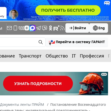
м
Войти
Eng
Перейти в систему ГАРАНТ
ование
Транспорт
Общество
IT
Профессия
П
Документы ленты ПРАЙМ
Постановление Восемнадцатого
(ключевые темы: индивидуальный предприниматель -