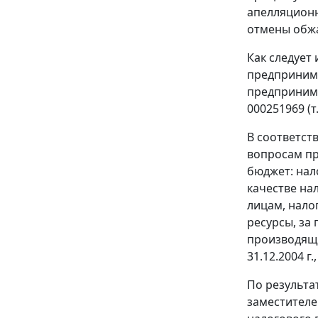
апелляционн
отмены обжа
Как следует
предпринима
предпринима
000251969 (т.1
В соответст
вопросам пр
бюджет: нал
качестве на
лицам, нало
ресурсы, за 
производящих
31.12.2004 г.
По результат
заместителе