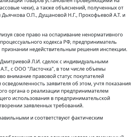
еализации товаров установлен проверяющими на
ассовые чеки), а также объяснений, полученных от
ьячкова О.П., Дущановой Н.Г., Прокофьевой А.Т. и
лизуя свое право на оспаривание ненормативного
процессуального кодекса РФ, предприниматель
 о признании недействительным решения инспекции.
 Дмитриевой Л.И. сделок с индивидуальными
.Т., с ООО "Ласточка", в том числе объемы
во внимание правовой статус покупателей
 осведомленность заявителя об этом, учтя показания
ого органа о реализации предпринимателем
ющего использования в предпринимательской
етворении заявленных требований.
равильными и соответствуют фактическим