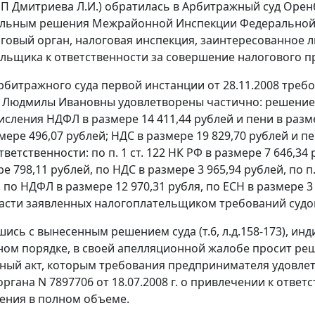
ИП Дмитриева Л.И.) обратилась в Арбитражный суд Орен
ельным решения Межрайонной Инспекции Федеральной н
логовый орган, налоговая инспекция, заинтересованное л
льщика к ответственности за совершение налогового прав
битражного суда первой инстанции от 28.11.2008 тре
Людмилы Ивановны удовлетворены частично: решение 
сления НДФЛ в размере 14 411,44 рублей и пени в разме
мере 496,07 рублей; НДС в размере 19 829,70 рублей и п
тветственности: по
п. 1 ст. 122
НК РФ в размере 7 646,34 р
е 798,11 рублей, по НДС в размере 3 965,94 рублей, по
п
ч. по НДФЛ в размере 12 970,31 рубля, по ЕСН в размере 3
асти заявленных налогоплательщиком требований судом б
шись с вынесенным решением суда (т.6, л.д.158-173), и
ом порядке, в своей апелляционной жалобе просит реш
ный акт, которым требования предпринимателя удовле
органа N 7897706 от 18.07.2008 г. о привлечении к отве
ения в полном объеме.