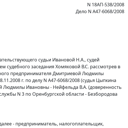
N 18АП-538/2008
Дело N А47-6068/2008
тельствующего судьи Ивановой Н.А., судей
ем судебного заседания Хомяковой В.С. рассмотрев в
ьного предпринимателя Дмитриевой Людмилы
11.2008 г. по делу N А47-6068/2008 (судья Цыпкина
ой Людмилы Ивановны - Нейфельда В.А. (доверенность
службы N 3 по Оренбургской области - Безбородова
алее - предприниматель, налогоплательщик,