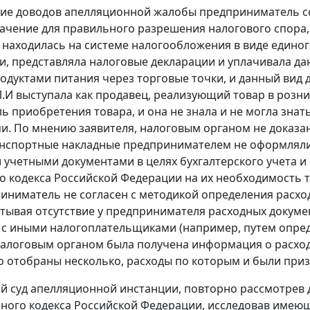
ие доводов апелляционной жалобы предприниматель сс
чение для правильного разрешения налогового спора, 
находилась на системе налогообложения в виде единог
и, представляла налоговые декларации и уплачивала дан
одуктами питания через торговые точки, и данный вид 
.И выступала как продавец, реализующий товар в розниц
ль приобретения товара, и она не знала и не могла зна
и. По мнению заявителя, налоговым органом не доказан
нспортные накладные предпринимателем не оформлялис
учетными документами в целях бухгалтерского учета и
о кодекса
Российской Федерации на их необходимость т
риниматель не согласен с методикой определения расх
тывая отсутствие у предпринимателя расходных докуме
 с иными налогоплательщиками (например, путем опред
алоговым органом была получена информация о расхода
 отобраны несколько, расходы по которым и были при
 суд апелляционной инстанции, повторно рассмотрев 
ного кодекса Российской Федерации, исследовав имеющ