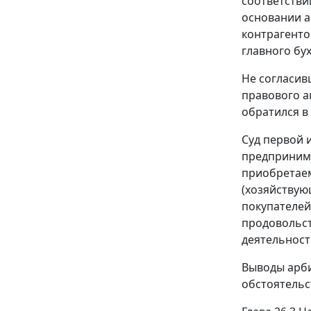
соответстви
основании а
контрагенто
главного бу
Не согласив
правового а
обратился в
Суд первой 
предпринима
приобретаем
(хозяйствую
покупателей
продовольст
деятельност
Выводы арби
обстоятельс