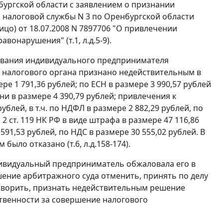
бургской области с заявлением о признании
алоговой службы N 3 по Оренбургской области
ицо) от 18.07.2008 N 7897706 "О привлечении
онарушения" (т.1, л.д.5-9).
бования индивидуального предпринимателя
налогового органа признано недействительным в
ре 1 791,36 рублей; по ЕСН в размере 3 990,57 рублей
ени в размере 4 390,79 рублей; привлечения к
ублей, в т.ч. по НДФЛ в размере 2 882,29 рублей, по
. 2 ст. 119
НК РФ в виде штрафа в размере 47 116,86
 591,53 рублей, по НДС в размере 30 555,02 рублей. В
ыло отказано (т.6, л.д.158-174).
ндивидуальный предприниматель обжаловала его в
ение арбитражного суда отменить, принять по делу
творить, признать недействительным решение
тственности за совершение налогового