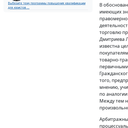
Выберите тему программы повышения квалификации
В обоснован
для юристов ...
имеющих зна
правомерно 
деятельност
торговлю пр
Дмитриева Л
известна це
покупателям
товарно-тра
первичными 
Гражданског
того, предп
мнению, учи
по аналогии
Между тем н
произвольно
Арбитражный
процессуаль