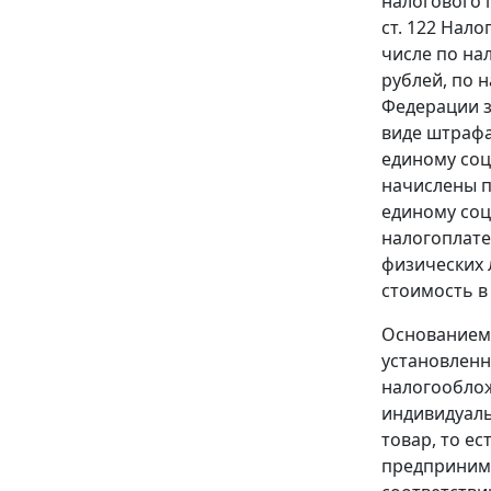
налогового 
ст. 122
Налог
числе по на
рублей, по 
Федерации з
виде штрафа 
единому соц
начислены пе
единому соц
налогоплате
физических 
стоимость в
Основанием 
установленн
налогооблож
индивидуаль
товар, то е
предпринима