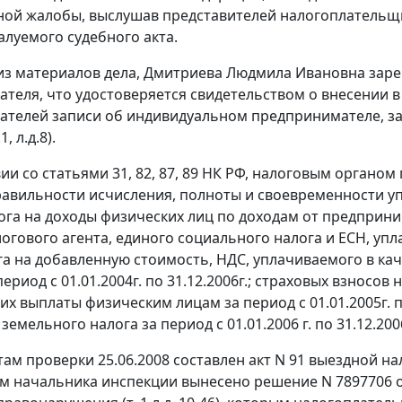
ой жалобы, выслушав представителей налогоплательщик
луемого судебного акта.
 из материалов дела, Дмитриева Людмила Ивановна зар
теля, что удостоверяется свидетельством о внесении 
телей записи об индивидуальном предпринимателе, заре
, л.д.8).
вии со
статьями 31
,
82
,
87
,
89
НК РФ, налоговым органом 
авильности исчисления, полноты и своевременности упл
ога на доходы физических лиц по доходам от предприни
логового агента, единого социального налога и ЕСН, у
га на добавленную стоимость, НДС, уплачиваемого в кач
период с 01.01.2004г. по 31.12.2006г.; страховых взносо
 выплаты физическим лицам за период с 01.01.2005г. по 3
, земельного налога за период с 01.01.2006 г. по 31.12.2006
ам проверки 25.06.2008 составлен акт N 91 выездной налог
м начальника инспекции вынесено решение N 7897706 о