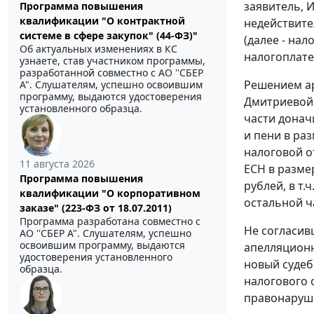
заявитель, 
Программа повышения
квалификации "О контрактной
недействит
системе в сфере закупок" (44-ФЗ)"
(далее - на
Об актуальных изменениях в КС
налогоплате
узнаете, став участником программы,
разработанной совместно с АО ''СБЕР
Решением ар
А". Слушателям, успешно освоившим
программу, выдаются удостоверения
Дмитриевой 
установленного образца.
части доначи
и пени в раз
налоговой о
11 августа 2026
ЕСН в размер
Программа повышения
рублей, в т.
квалификации "О корпоративном
остальной ч
заказе" (223-ФЗ от 18.07.2011)
Программа разработана совместно с
Не согласив
АО ''СБЕР А". Слушателям, успешно
освоившим программу, выдаются
апелляционн
удостоверения установленного
новый судеб
образца.
налогового 
правонаруш