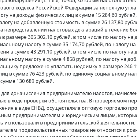
правонарушения (т. 1 л.д. 10-46), которым налогоплате
ового кодекса Российской Федерации за неполную уплату
логу на доходы физических лиц в сумме 15 284,60 рублей
налогу на добавленную стоимость в сумме 26 137,80 рубл
а непредставлении налоговых деклараций в течение бол
в размере 305 302,10 рублей, в том числе по налогу на 
иальному налогу в сумме 35 174,70 рублей, по налогу на
ни в сумме 43 291,10 рублей, в том числе по налогу на 
иальному налогу в сумме 4 858 рублей, по налогу на доб
льщику предложено уплатить недоимку в размере 246 195
лиц в сумме 76 423 рублей, по единому социальному нало
 сумме 130 689 рублей.
для доначисления предпринимателю налогов, начислен
ые в ходе проверки обстоятельства. В проверяемом пер
ения в виде ЕНВД, осуществляла оптовую торговлю пр
ным предпринимателям и юридическим лицам, которые
сть использовали в предпринимательской деятельности. 
телем продовольственных товаров не относится к роз