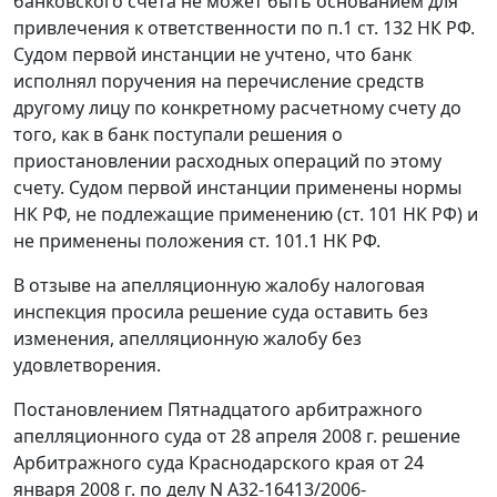
банковского счета не может быть основанием для
привлечения к ответственности по
п.1 ст. 132
НК РФ.
Судом первой инстанции не учтено, что банк
исполнял поручения на перечисление средств
другому лицу по конкретному расчетному счету до
того, как в банк поступали решения о
приостановлении расходных операций по этому
счету. Судом первой инстанции применены нормы
НК РФ, не подлежащие применению (
ст. 101
НК РФ) и
не применены положения
ст. 101.1
НК РФ.
В отзыве на апелляционную жалобу налоговая
инспекция просила решение суда оставить без
изменения, апелляционную жалобу без
удовлетворения.
Постановлением
Пятнадцатого арбитражного
апелляционного суда от 28 апреля 2008 г. решение
Арбитражного суда Краснодарского края от 24
января 2008 г. по делу N А32-16413/2006-