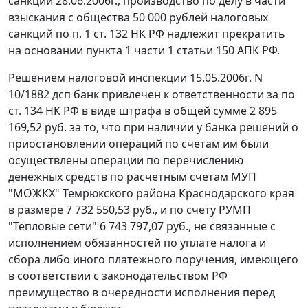
санкций 28.06.2006г., производство по делу в части
взыскания с общества 50 000 рублей налоговых
санкций по
п. 1 ст. 132
НК РФ надлежит прекратить
на основании
пункта 1 части 1 статьи 150
АПК РФ.
Решением налоговой инспекции 15.05.2006г. N
10/1882 дсп банк привлечен к ответственности за по
ст. 134
НК РФ в виде штрафа в общей сумме 2 895
169,52 руб. за то, что при наличии у банка решений о
приостановлении операций по счетам им были
осуществлены операции по перечислению
денежных средств по расчетным счетам МУП
"МОЖКХ" Темрюкского района Краснодарского края
в размере 7 732 550,53 руб., и по счету РУМП
"Тепловые сети" 6 743 797,07 руб., не связанные с
исполнением обязанностей по уплате налога и
сбора либо иного платежного поручения, имеющего
в соответствии с законодательством РФ
преимущество в очередности исполнения перед