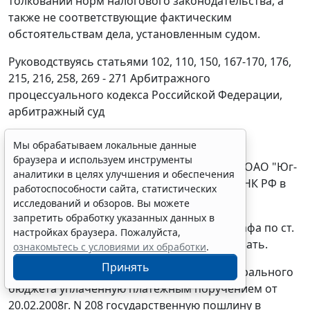
толковании норм налогового законодательства, а
также не соответствующие фактическим
обстоятельствам дела, установленным судом.
Руководствуясь
статьями 102
,
110
,
150
,
167-170
,
176
,
215
,
216
,
258
,
269 - 271
Арбитражного
процессуального кодекса Российской Федерации,
арбитражный суд
ПОСТАНОВИЛ:
Мы обрабатываем локальные данные
браузера и используем инструменты
Производство по делу в части взыскания с ОАО "Юг-
аналитики в целях улучшения и обеспечения
Инвестбанк" налоговых санкций по
ст. 132
НК РФ в
работоспособности сайта, статистических
размере 50 000 руб. прекратить.
исследований и обзоров. Вы можете
запретить обработку указанных данных в
Во взыскании с ОАО "Юг-Инвестбанк" штрафа по
ст.
настройках браузера. Пожалуйста,
134
НК РФ в размере 2 895 269,52 руб. отказать.
ознакомьтесь с условиями их обработки
.
Принять
Возвратить ОАО "Юг-Инвестбанк" из федерального
бюджета уплаченную платежным поручением от
20.02.2008г. N 208 государственную пошлину в