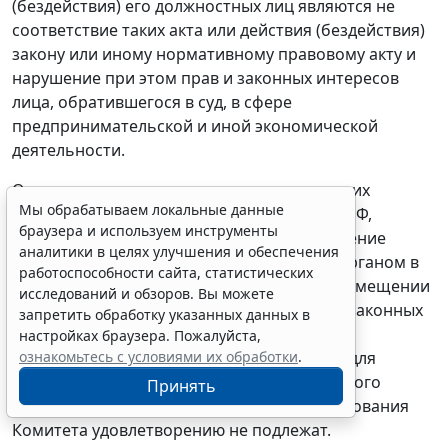
(бездействия) его должностных лиц являются не
соответствие таких акта или действия (бездействия)
закону или иному нормативному правовому акту и
нарушение при этом прав и законных интересов
лица, обратившегося в суд, в сфере
предпринимательской и иной экономической
деятельности.
Оценив представленные доказательства в их
Мы обрабатываем локальные данные
совокупности по правилам
статьи 71
АПК РФ,
браузера и используем инструменты
апелляционная коллегия считает, что решение
аналитики в целях улучшения и обеспечения
Управление вынесено уполномоченным органом в
работоспособности сайта, статистических
соответствии с требованиями Закона о размещении
исследований и обзоров. Вы можете
заказов, доказательств нарушения прав и законных
запретить обработку указанных данных в
интересов Комитета этим решением не
настройках браузера. Пожалуйста,
представлено. Следовательно, оснований для
ознакомьтесь с условиями их обработки
.
признания недействительным оспариваемого
Принять
решения в части пункта 6 не имеется, требования
Комитета удовлетворению не подлежат.