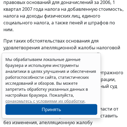
правовых оснований для доначислений за 2006, 1
квартал 2007 года налога на добавленную стоимость,
налога на доходы физических лиц, единого
социального налога, а также пеней и штрафов по
ним.
При таких обстоятельствах основания для
удовлетворения апелляционной жалобы налоговой
инспекции и отмены решения суда первой
Мы обрабатываем локальные данные
инстанции отсутствуют.
браузера и используем инструменты
аналитики в целях улучшения и обеспечения
Руководствуясь
статьями 102
,
269
,
271
Арбитражного
работоспособности сайта, статистических
процессуального кодекса Российской Федерации,
исследований и обзоров. Вы можете
Четырнадцатый арбитражный апелляционный суд
запретить обработку указанных данных в
настройках браузера. Пожалуйста,
постановил
ознакомьтесь с условиями их обработки
.
решение Арбитражного суда Псковской области от
Принять
09 июня 2008 года по делу N А52-603/2008 оставить
без изменения, апелляционную жалобу