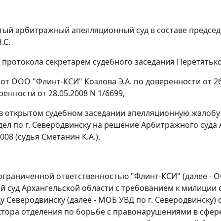
ый арбитражный апелляционный суд в составе председат
.С.
 протокола секретарём судебного заседания Перетятько 
 от ООО "Флинт-КСИ" Козлова Э.А. по доверенности от 26
ренности от 28.05.2008 N 1/6699,
в открытом судебном заседании апелляционную жалоб
дел по г. Северодвинску на решение Арбитражного суда А
008 (судья Сметанин К.А.),
ограниченной ответственностью "Флинт-КСИ" (далее - 
 суд Архангельской области с требованием к милиции
ду Северодвинску (далее - МОБ УВД по г. Северодвинску
ктора отделения по борьбе с правонарушениями в сфер