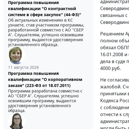
администрат
Программа повышения
Северодвинс
квалификации "О контрактной
системе в сфере закупок" (44-ФЗ)"
связанных с 
Об актуальных изменениях в КС
Северодвинск
узнаете, став участником программы,
разработанной совместно с АО ''СБЕР
Решением Ар
А". Слушателям, успешно освоившим
программу, выдаются удостоверения
полном объё
установленного образца.
обязал ОБПП
16.01.2008 
дела в суде
11 августа 2026
4000 руб.
Программа повышения
Не согласив
квалификации "О корпоративном
заказе" (223-ФЗ от 18.07.2011)
жалобой. Сч
Программа разработана совместно с
принятыми в
АО ''СБЕР А". Слушателям, успешно
Кодекса Рос
освоившим программу, выдаются
удостоверения установленного
с соблюдени
образца.
отнести к с
администрат
могли быть 