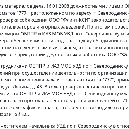
 из материалов дела, 16.01.2008 должностными лицами О
матов "777", расположенном по адресу: г. Северодвинск, п
роверка соблюдения ООО "Флинт-КСИ" законодательств
тотализаторов и игорных заведений. По итогам проверк
 лицом ОБППР и ИАЗ МОБ УВД по г. Северодвинску мл
ера обеспечения производства по делу об администра
автомата с денежным выигрышем, что зафиксировано про
дился в присутствии двух понятых и работника ООО "Флин
сотрудниками ОБППР и ИАЗ МОБ УВД по г. Северодвинск
ний при осуществлении деятельности по организации 
осмотр помещения зала игровых автоматов "777", прина
, ул. Ленина, д. 43. В ходе проверки составлен протоко
 лицом ОБППР и ИАЗ МОБ УВД по г. Северодвинску мл
 составлен протокол ареста товаров и иных вещей от 21.0
ротоколе зафиксировано, что арест производился в при
арзиной Е.С.
заместителем начальника УВД по г. Северодвинску в о