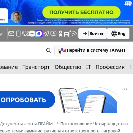
м
Войти
Eng
Перейти в систему ГАРАНТ
ование
Транспорт
Общество
IT
Профессия
П
Документы ленты ПРАЙМ
Постановление Четырнадцатого
чевые темы: административная ответственность - игровой