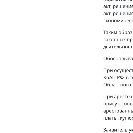
акт, решени
акт, решени
экономическ
Таким образ
законных пр
деятельност
Обосновывая
При осущест
КоАП РФ, в 
Областного 
При аресте 
присутствов
арестованны
платы, купю
Заявитель у