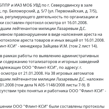
БППР и ИАЗ МОБ УВД по г. Северодвинску в зале
р. Беломорский, д. 5/7 (ул. Первомайская, д. 7/5),
а, регулирующего деятельность по организации и
и составлен протокол осмотра от 16.01.2008.
адшим лейтенантом милиции Лазаревым Д.С.
тивном правонарушении в виде наложения ареста на
токолом ареста товаров и иных вещей от 16.01.2008.
т-КСИ" - менеджера Зайцева И.М. (том 2 лист 14).
у в рамках работы по выявлению административных
и содержанию тотализаторов и игорных заведений
длежащих ООО "Флинт-КСИ", по адресу: г.
л осмотра от 21.01.2008. На 38 игровых автоматов
адшим лейтенантом милиции Лазаревым Д.С. наложен
1.2008 (том дела N А05-1148/2008 листы 7-9). В
сутствии трёх понятых и работника ООО "Флинт-КСИ" -
тношении ООО "Флинт-КСИ" были составлены протоколы