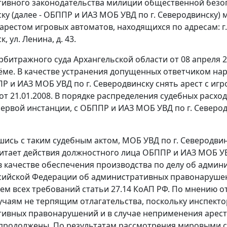
ивного законодательства милиции общественной безопа
ку (далее - ОБППР и ИАЗ МОБ УВД по г. Северодвинску) 
арестом игровых автоматов, находящихся по адресам: г. С
, ул. Ленина, д. 43.
битражного суда Архангельской области от 08 апреля 
ме. В качестве устранения допущенных ответчиком нар
Р и ИАЗ МОБ УВД по г. Северодвинску снять арест с игр
и от 21.01.2008. В порядке распределения судебных расх
 первой инстанции, с ОБППР и ИАЗ МОБ УВД по г. Северо
шись с таким судебным актом, МОБ УВД по г. Северодви
итает действия должностного лица ОБППР и ИАЗ МОБ УВ
 качестве обеспечения производства по делу об адми
сийской Федерации об административных правонарушен
ем всех требований
статьи 27.14
КоАП РФ. По мнению о
лучаям не терпящим отлагательства, поскольку инспекто
ивных правонарушений и в случае неприменения арес
продолжены. По результатам рассмотрения мировыми 