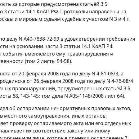
ость за которые предусмотрена статьёй 3.5
 3 статьи 14.1
КоАП РФ. Протоколы направлены на
квы и мировым судьям судебных участков N 3 и 4 г.
о делу N А40-7838-72-99 в удовлетворении требования
сти на основании
части 3 статьи 14.1
КоАП РФ
ва события вменяемого ему правонарушения и
енности (том 2 листы 54-58).
ка от 20 февраля 2008 года по делу N 4-81-08/3, а
одвинска от 26 февраля 2008 года по делу N 4-76-08/4
ных правонарушений, предусмотренных статьёй 3.5
ы 68, 143-145; том дела N А05-1148/2008 лист 64).
дел об оспаривании ненормативных правовых актов,
ов местного самоуправления, иных органов,
яет проверку оспариваемого акта или его отдельных
навливает их соответствие закону или иному
у органа или лица, которые приняли оспариваемый