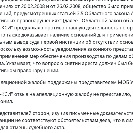
ниях от 20.02.2008 и от 26.02.2008, общество было п
ний, предусмотренных статьёй 3.5 Областного закона Ар
ивных правонарушениях" (далее - Областной закон об 
КСИ" продолжало противоправную деятельность по орг
что также доказывает наличие оснований для применени
ьным вывод суда первой инстанции об отсутствии основ
поскольку возможность уведомления законного представ
применения мер обеспечения производства по делам 
ла. Указывает, что вопрос о снятии ареста должен был 
тивном правонарушении.
ляционной жалобы поддержаны представителем МОБ УВД
КСИ" отзыв на апелляционную жалобу не представило, 
онил.
едставителей сторон, изучив письменные доказательств
анции не соответствуют обстоятельствам дела, что в си
для отмены судебного акта.