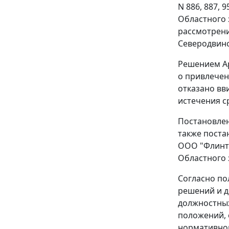
N 886, 887,
Областного 
рассмотрени
Северодвинс
Решением Ар
о привлечен
отказано вв
истечения с
Постановлени
также постан
ООО "Флинт-
Областного 
Согласно п
решений и д
должностных
положений, 
нормативном