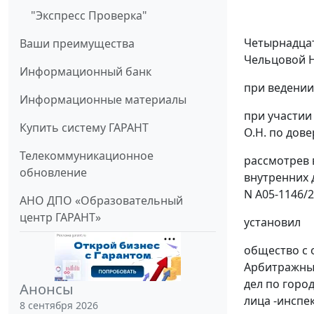
"Экспресс Проверка"
Четырнадцат
Ваши преимущества
Чельцовой Н
Информационный банк
при ведении
Информационные материалы
при участии
Купить систему ГАРАНТ
О.Н. по дове
Телекоммуникационное
рассмотрев 
обновление
внутренних 
N А05-1146/2
АНО ДПО «Образовательный
центр ГАРАНТ»
установил
общество с 
Арбитражный
дел по горо
Анонсы
лица -инспе
8 сентября 2026