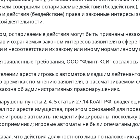
е или совершили оспариваемые действия (бездействие),
е и действия (бездействие) права и законные интересы 
ой деятельности.
ом, оспариваемые действия могут быть признаны нез
ав и охраняемых законом интересов заявителя в сфере
и и несоответствии их закону или иному нормативному 
 заявленные требования, ООО "Флинт-КСИ" сослалось 
влении ареста игровых автоматов младшим лейтенант
то время как по мнению заявителя, в рассматриваемом
закона об административных правонарушениях.
нарушены пункты 2, 4,
5 статьи 27.14
КоАП РФ: владелец 
ал при аресте имущества, при этом оснований для прове
е игровые автоматы не идентифицированы, поскольку в
роприёмники; игровые автоматы не были опечатаны д
казал, что действия должностного лица по наложению а