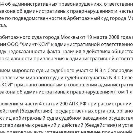
 954 об административных правонарушениях, ответственн
закона об административных правонарушениях и
частью
е по подведомственности в Арбитражный суд города Мос
ка.
битражного суда города Москвы от 19 марта 2008 года п
ии ООО "Флинт-КСИ" к административной ответственно
иду недоказанности факта наличия в действиях общест
рока давности привлечения к административной ответств
ем мирового судьи судебного участка N 3 г. Северодвинс
овлением мирового судьи судебного участка N 4 г. Север
КСИ" признано виновным в совершении административ
закона об административных правонарушениях (том 1 лист
оложениям
части 4 статьи 200
АПК РФ при рассмотрении 
ействий (бездействия) государственных органов, орган
 лиц арбитражный суд в судебном заседании осуществл
оспариваемых решений и действий (бездействия) и уста
у правовому акту, устанавливает наличие полномочий 