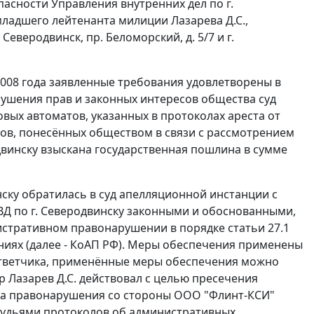
сности Управления внутренних дел по г.
младшего лейтенанта милиции Лазарева Д.С.,
еверодвинск, пр. Беломорский, д. 5/7 и г.
2008 года заявленные требования удовлетворены в
ушения прав и законных интересов общества суд
овых автоматов, указанных в протоколах ареста от
одов, понесённых обществом в связи с рассмотрением
двинску взыскана государственная пошлина в сумме
нску обратилась в суд апелляционной инстанции с
Д по г. Северодвинску законными и обоснованными,
нистративном правонарушении в порядке
статьи 27.1
иях (далее - КоАП РФ). Меры обеспечения применены
тветчика, применённые меры обеспечения можно
р Лазарев Д.С. действовал с целью пресечения
та правонарушения со стороны ООО "Флинт-КСИ"
судьями протоколов об административных