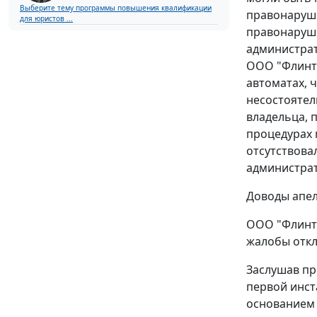
Выберите тему программы повышения квалификации
правонаруше
для юристов ...
правонаруше
администрат
ООО "Флинт-
автоматах, 
несостоятел
владельца, 
процедурах 
отсутствова
администра
Доводы апел
ООО "Флинт-
жалобы откл
Заслушав пр
первой инст
основанием 