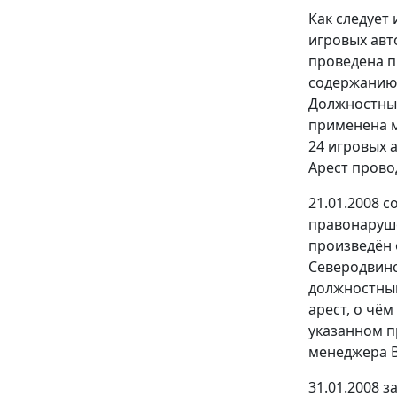
Как следует
игровых авто
проведена п
содержанию 
Должностным
применена м
24 игровых 
Арест прово
21.01.2008 
правонаруше
произведён 
Северодвинск
должностным
арест, о чём
указанном п
менеджера В
31.01.2008 