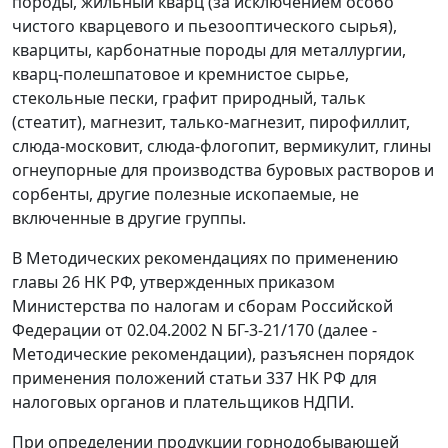
породы, жильный кварц (за исключением особо
чистого кварцевого и пьезооптического сырья),
кварциты, карбонатные породы для металлургии,
кварц-полешпатовое и кремнистое сырье,
стекольные пески, графит природный, тальк
(стеатит), магнезит, талько-магнезит, пирофиллит,
слюда-московит, слюда-флогопит, вермикулит, глины
огнеупорные для производства буровых растворов и
сорбенты, другие полезные ископаемые, не
включенные в другие группы.
В Методических рекомендациях по применению
главы 26
НК РФ, утвержденных приказом
Министерства по налогам и сборам Российской
Федерации от 02.04.2002 N БГ-3-21/170 (далее -
Методические рекомендации), разъяснен порядок
применения положений
статьи 337
НК РФ для
налоговых органов и плательщиков НДПИ.
При определении продукции горнодобывающей