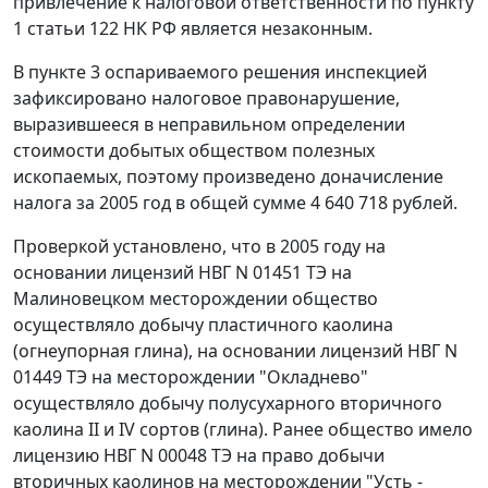
привлечение к налоговой ответственности по
пункту
1 статьи 122
НК РФ является незаконным.
В пункте 3 оспариваемого решения инспекцией
зафиксировано налоговое правонарушение,
выразившееся в неправильном определении
стоимости добытых обществом полезных
ископаемых, поэтому произведено доначисление
налога за 2005 год в общей сумме 4 640 718 рублей.
Проверкой установлено, что в 2005 году на
основании лицензий НВГ N 01451 ТЭ на
Малиновецком месторождении общество
осуществляло добычу пластичного каолина
(огнеупорная глина), на основании лицензий НВГ N
01449 ТЭ на месторождении "Окладнево"
осуществляло добычу полусухарного вторичного
каолина II и IV сортов (глина). Ранее общество имело
лицензию НВГ N 00048 ТЭ на право добычи
вторичных каолинов на месторождении "Усть -