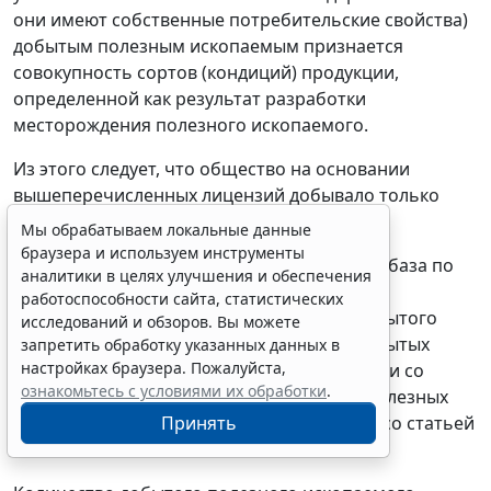
они имеют собственные потребительские свойства)
добытым полезным ископаемым признается
совокупность сортов (кондиций) продукции,
определенной как результат разработки
месторождения полезного ископаемого.
Из этого следует, что общество на основании
вышеперечисленных лицензий добывало только
один вид полезного ископаемого - каолин.
Мы обрабатываем локальные данные
браузера и используем инструменты
В
статье 338
НК РФ указано, что налоговая база по
аналитики в целях улучшения и обеспечения
НДПИ определяется налогоплательщиком
работоспособности сайта, статистических
самостоятельно в отношении каждого добытого
исследований и обзоров. Вы можете
полезного ископаемого как стоимость добытых
запретить обработку указанных данных в
настройках браузера. Пожалуйста,
полезных ископаемых сырья в соответствии со
ознакомьтесь с условиями их обработки
.
статьей 340
НК РФ, количество добытых полезных
ископаемых определяется в соответствии со
статьей
Принять
339
НК РФ.