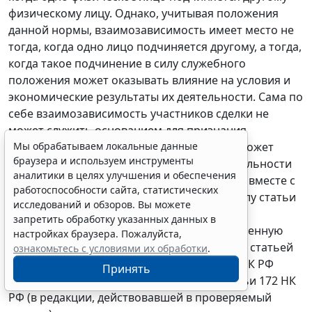
физическому лицу. Однако, учитывая положения
данной нормы, взаимозависимость имеет место не
тогда, когда одно лицо подчиняется другому, а тогда,
когда такое подчинение в силу служебного
положения может оказывать влияние на условия и
экономические результаты их деятельности. Сама по
себе взаимозависимость участников сделки не
может служить основанием для признания
Мы обрабатываем локальные данные
налоговой выгоды необоснованной. Она может
браузера и используем инструменты
иметь значение для целей проверки правильности
аналитики в целях улучшения и обеспечения
применения цен согласно
статье 40
НК РФ, вместе с
работоспособности сайта, статистических
тем инспекцией цена не проверялась. В силу
статьи
исследований и обзоров. Вы можете
171
НК РФ налогоплательщик имеет право
запретить обработку указанных данных в
уменьшить общую сумму налога на добавленную
настройках браузера. Пожалуйста,
стоимость, исчисленную в соответствии со
статьей
ознакомьтесь с условиями их обработки
.
166
НК РФ, на установленные
статьей 171
НК РФ
Принять
налоговые вычеты. Согласно
пункту 1 статьи 172
НК
РФ (в редакции, действовавшей в проверяемый