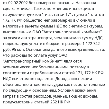
от 02.02.2002 без номера не оказаны. Названная
сделка мнимая. Также, по мнению инспекции, в
нарушение пунктов 1 и
2 статьи 171
,
пункта 1 статьи
172
НК РФ общество неправомерно включило в
налоговые вычеты суммы НДС по счетам-фактурам,
выставленным ОАО "Автотранспортный комбинат"
за услуги автотранспорта, чем занизило сумму НДС,
подлежащую уплате в бюджет в размере 1 172 742
руб. 95 коп. Основанием данного вывода явилось то,
что расходы по оплате услуг ОАО
"Автотранспортный комбинат" являются
экономически необоснованными, поэтому в
соответствии с требованиями
статей 171
,
172
НК РФ
НДС вычетам не подлежат. Доводы инспекции
обоснованно отклонены судом как несостоятельные
по следующим основаниям. Условия включения
затрат в состав расходов, уменьшающих доходы,
предусмотрены
статьей 252
НК РФ.