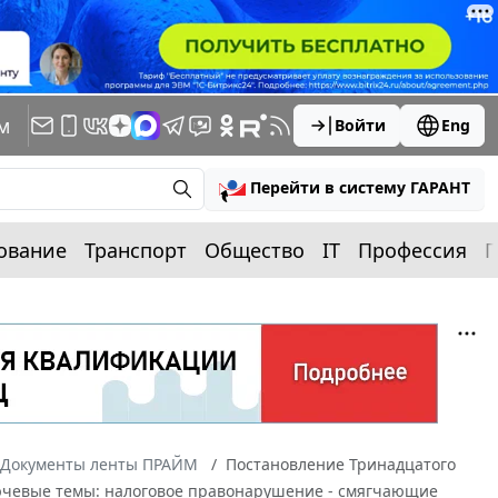
м
Войти
Eng
Перейти в систему ГАРАНТ
ование
Транспорт
Общество
IT
Профессия
П
Документы ленты ПРАЙМ
Постановление Тринадцатого
ключевые темы: налоговое правонарушение - смягчающие