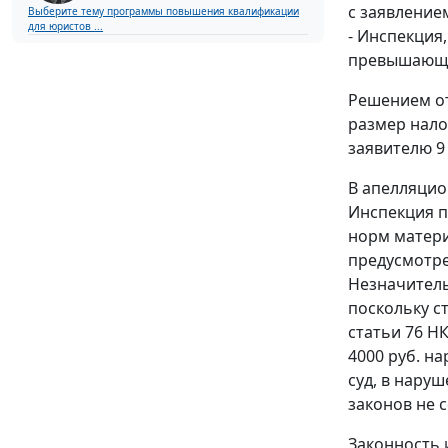
с заявление
Выберите тему программы повышения квалификации
для юристов ...
- Инспекция,
превышающий
Решением от
размер нало
заявителю 9
В апелляцио
Инспекция п
норм матери
предусмотр
Незначитель
поскольку
с
статьи 76
НК
4000 руб. н
суд, в нару
законов не 
Законность 