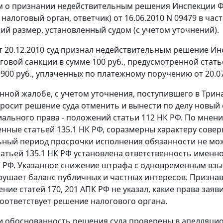
м о признании недействительным решения Инспекции Фе
 налоговый орган, ответчик) от 16.06.2010 N 09479 в ч
 размер, установленный судом (с учетом уточнений).
 20.12.2010 суд признал недействительным решение Инс
говой санкции в сумме 100 руб., предусмотренной
стать
 900 руб., уплаченных по платежному поручению от 20.07
нной жалобе, с учетом уточнения, поступившего в Трин
росит решение суда отменить и вынести по делу новый
ального права - положений
статьи 112
НК РФ. По мнени
енные
статьей 135.1
НК РФ, соразмерны характеру сове
ный период просрочки исполнения обязанности не мо
татьей 135.1
НК РФ установлена ответственность именно
 РФ. Указанное снижение штрафа с одновременным взыс
арушает баланс публичных и частных интересов. Призна
шение статей
170
,
201
АПК РФ не указал, какие права зая
соответствует решение налогового органа.
и обоснованность решения суда проверены в апелляци