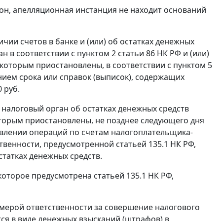
он, апелляционная инстанция не находит оснований
чии счетов в банке и (или) об остатках денежных
ан в соответствии с
пунктом 2 статьи 86
НК РФ и (или)
 которым приостановлены, в соответствии с
пунктом 5
нием срока или справок (выписок), содержащих
 руб.
налоговый орган об остатках денежных средств
оторым приостановлены, не позднее следующего дня
овлении операций по счетам налогоплательщика-
ственности, предусмотренной
статьей 135.1
НК РФ,
татках денежных средств.
 которое предусмотрена
статьей 135.1
НК РФ,
 мерой ответственности за совершение налогового
я в виде денежных взысканий (штрафов) в