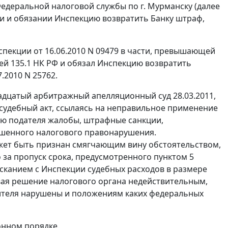
деральной налоговой службы по г. Мурманску (далее
асти и обязании Инспекцию возвратить Банку штраф,
пекции от 16.06.2010 N 09479 в части, превышающей
ей 135.1
НК РФ и обязал Инспекцию возвратить
.2010 N 25762.
адцатый арбитражный апелляционный суд 28.03.2011,
 судебный акт, ссылаясь на неправильное применение
ю подателя жалобы, штрафные санкции,
ршенного налогового правонарушения.
жет быть признан смягчающим вину обстоятельством,
 за пропуск срока, предусмотренного
пунктом 5
канием с Инспекции судебных расходов в размере
вая решение налогового органа недействительным,
вителя нарушены и положениям каких федеральных
онном порядке.