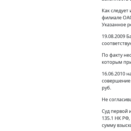
Как следует
филиале ОАО
Указанное р
19.08.2009 
соответству
По факту не
которым при
16.06.2010 
совершение
руб.
Не согласив
Суд первой 
135.1
НК РФ,
сумму взыск