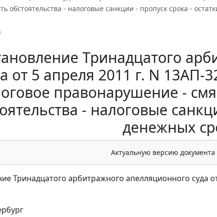
ть обстоятельства - налоговые санкции - пропуск срока - остат
6
тановление Тринадцатого арб
да от 5 апреля 2011 г. N 13АП-
оговое правонарушение - см
оятельства - налоговые санкци
денежных ср
Актуальную версию документа
ие Тринадцатого арбитражного апелляционного суда от 5
ербург