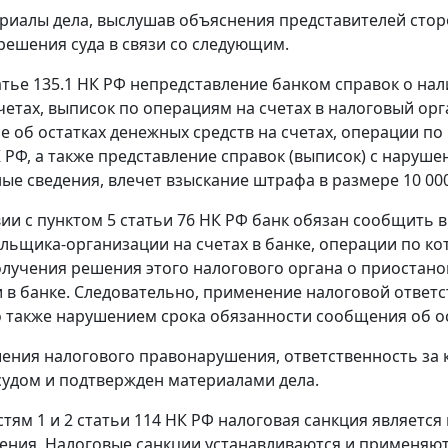
риалы дела, выслушав объяснения представителей стор
решения суда в связи со следующим.
атье 135.1
НК РФ непредставление банком справок о нали
счетах, выписок по операциям на счетах в налоговый орг
 об остатках денежных средств на счетах, операции по
 РФ, а также представление справок (выписок) с наруше
ые сведения, влечет взыскание штрафа в размере 10 000
вии с
пунктом 5 статьи 76
НК РФ банк обязан сообщить в 
льщика-организации на счетах в банке, операции по к
олучения решения этого налогового органа о приостан
 в банке. Следовательно, применение налоговой ответ
 также нарушением срока обязанности сообщения об ос
ения налогового правонарушения, ответственность за
судом и подтвержден материалами дела.
астям
1
и
2 статьи 114
НК РФ налоговая санкция является
ния. Налоговые санкции устанавливаются и применяютс