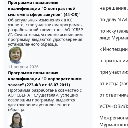
Программа повышения
на решение 
квалификации "О контрактной
системе в сфере закупок" (44-ФЗ)"
по делу N А4
Об актуальных изменениях в КС
узнаете, став участником программы,
разработанной совместно с АО ''СБЕР
по иску (за
А". Слушателям, успешно освоившим
лице Мурма
программу, выдаются удостоверения
установленного образца.
к Инспекции
о признани
11 августа 2026
при участии
Программа повышения
квалификации "О корпоративном
от истца (за
заказе" (223-ФЗ от 18.07.2011)
Программа разработана совместно с
от ответчика
АО ''СБЕР А". Слушателям, успешно
освоившим программу, выдаются
удостоверения установленного
УСТАНОВИЛ:
образца.
Межрегионал
Мурманского