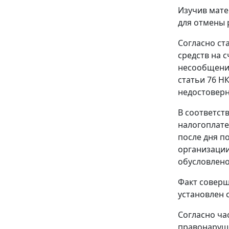
Изучив мате
для отмены 
Согласно
ст
средств на 
несообщение
статьи 76
НК
недостоверн
В соответст
налогоплате
после дня п
организации
обусловлено
Факт соверш
установлен 
Согласно ч
правонаруше