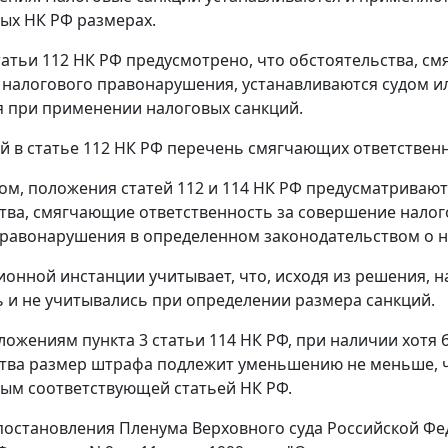
ых НК РФ размерах.
татьи 112
НК РФ предусмотрено, что обстоятельства, с
налогового правонарушения, устанавливаются судом и
 при применении налоговых санкций.
й в
статье 112
НК РФ перечень смягчающих ответственн
ом, положения статей
112
и
114
НК РФ предусматривают 
тва, смягчающие ответственность за совершение налог
равонарушения в определенном законодательством о на
ионной инстанции учитывает, что, исходя из решения, 
 и не учитывались при определении размера санкций.
оложениям
пункта 3 статьи 114
НК РФ, при наличии хотя 
тва размер штрафа подлежит уменьшению не меньше, че
ым соответствующей статьей НК РФ.
постановления Пленума Верховного суда Российской Фе