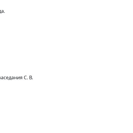
а.
аседания С. В.