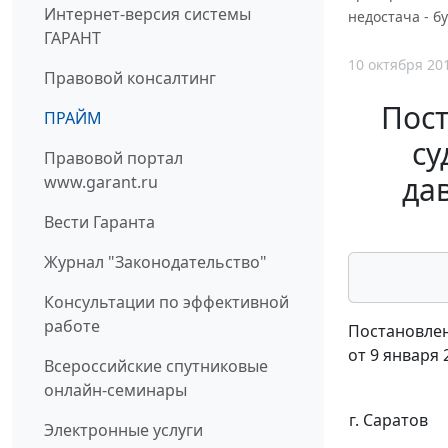
Интернет-версия системы
недостача - б
ГАРАНТ
10 октября 20
Правовой консалтинг
Пос
ПРАЙМ
су
Правовой портал
да
www.garant.ru
Вести Гаранта
Журнал "Законодательство"
Консультации по эффективной
работе
Постановлен
от 9 января 
Всероссийские спутниковые
онлайн-семинары
г. Саратов
Электронные услуги