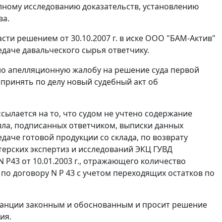
олному исследованию доказательств, установлению
ва.
ти решением от 30.10.2007 г. в иске ООО "БАМ-Актив"
едаче давальческого сырья ответчику.
ло апелляционную жалобу на решение суда первой
 принять по делу новый судебный акт об
ылается на то, что судом не учтено содержание
лла, подписанных ответчиком, выписки данных
даче готовой продукции со склада, по возврату
терских экспертиз и исследований ЭКЦ ГУВД
 Р43 от 10.01.2003 г., отражающего количество
по договору N Р 43 с учетом переходящих остатков по
танции законным и обоснованным и просит решение
ия.