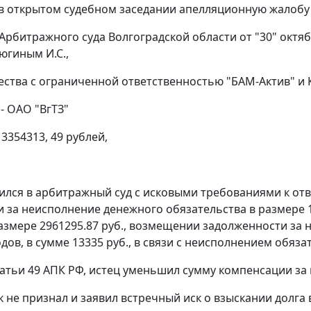
в открытом судебном заседании апелляционную жалобу
Арбитражного суда Волгоградской области от "30" октябр
югиным И.С.,
ества с ограниченной ответственностью "БАМ-Актив" и
- ОАО "ВгТЗ"
3354313, 49 рублей,
ился в арбитражный суд с исковыми требованиями к отве
 за неисполнение денежного обязательства в размере 1
размере 2961295.87 руб., возмещении задолженности за
ов, в сумме 13335 руб., в связи с неисполнением обязат
атьи 49
АПК РФ, истец уменьшил сумму компенсации за 
 не признал и заявил встречный иск о взыскании долга 