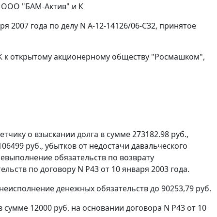
 ООО "БАМ-Актив" и К
я 2007 года по делу N А-12-14126/06-С32, принятое
 К к открытому акционерному обществу "Росмашком",
тчику о взыскании долга в сумме 273182.98 руб.,
06499 руб., убытков от недостачи давальческого
 невыполнение обязательств по возврату
ельств по договору N Р43 от 10 января 2003 года.
неисполнение денежных обязательств до 90253,79 руб.
в сумме 12000 руб. на основании договора N Р43 от 10