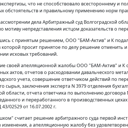
экспертизы, что не способствовало всестороннему и п
х обстоятельств и правильному применению норм пра
ассмотрении дела Арбитражный суд Волгоградской облас
 по мотиву непредставления истцом доказательств о пер
шись с принятым решением, ООО "БАМ-Актив" и К пода
в которой просит принятое по делу решение отменить и
нии исковых требований.
ие своей апелляционной жалобы ООО "БАМ-Актив" и К сс
ных актов, отчетов о расходовании давальческого мета
адского учета, совершение ответчиком действий по пере
го сырья, заключения эксперта N 3979 отделения бухгал
ой области, отчета ответчика по выполнению договора N
еданного и переработанного в производственных цехах 
 43/02529 от 16.07.2002 г.
ком" считает решение арбитражного суда первой инс
з изменения, а апелляционную жалобу без удовлетворен