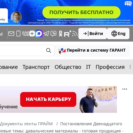
м
Войти
Eng
Перейти в систему ГАРАНТ
ование
Транспорт
Общество
IT
Профессия
П
Документы ленты ПРАЙМ
Постановление Двенадцатого
чевые темы: давальческие материалы - готовая продукция -