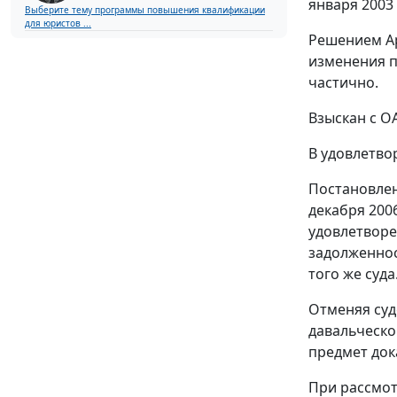
января 2003 
Выберите тему программы повышения квалификации
для юристов ...
Решением Ар
изменения п
частично.
Взыскан с ОА
В удовлетво
Постановлен
декабря 200
удовлетворе
задолженнос
того же суда
Отменяя суд
давальческо
предмет док
При рассмот