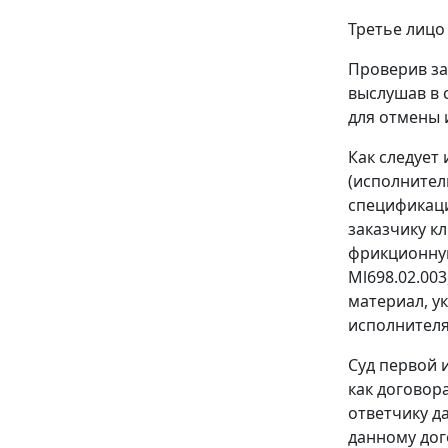
Третье лицо
Проверив за
выслушав в 
для отмены 
Как следует
(исполнител
спецификаци
заказчику кл
фрикционную 
Ml698.02.003
материал, у
исполнителя
Суд первой 
как договор
ответчику д
данному дого