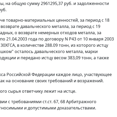
нны, на общую сумму 2961295,37 руб. и задолженности
уб.
че товарно-материальных ценностей, за период с 18
возврате давальческого металла, за период с 19
ладных, о возврате немерных отходов металла, за
 по 21.04.2003 года по договору N Р43 от 10 января 2003
0ХГСА, в количестве 288.09 тонн, из которого истцу
шком" осталось давальческого металла, марки
дукции и передано истцу весом 383,09 тонн, а также
са Российской Федерации каждое лицо, участвующее
 как на основание своих требований и возражений.
ого сырья ответчику лежит на истце.
твии с требованиями
ст.ст. 67
,
68
Арбитражного
относимыми и допустимыми доказательствами.