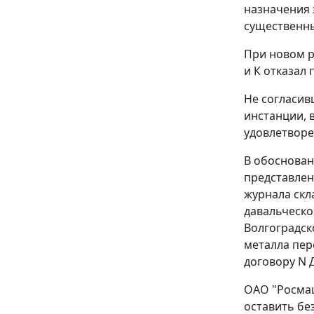
назначения 
существенны
При новом р
и К отказал
Не согласив
инстанции, 
удовлетворе
В обоснован
представлен
журнала скл
давальческо
Волгоградск
металла пер
договору N Д
ОАО "Росмаш
оставить бе