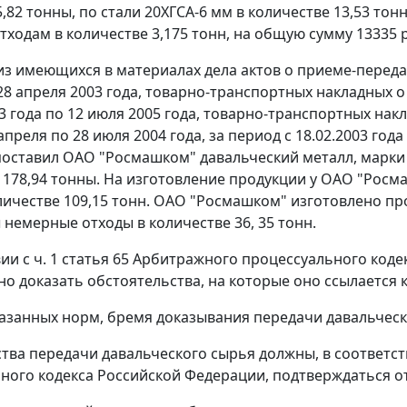
,82 тонны, по стали 20ХГСА-6 мм в количестве 13,53 то
тходам в количестве 3,175 тонн, на общую сумму 13335 р
 из имеющихся в материалах дела актов о приеме-переда
28 апреля 2003 года, товарно-транспортных накладных о 
3 года по 12 июля 2005 года, товарно-транспортных нак
апреля по 28 июля 2004 года, за период с 18.02.2003 года
 поставил ОАО "Росмашком" давальческий металл, марки 3
178,94 тонны. На изготовление продукции у ОАО "Росма
оличестве 109,15 тонн. ОАО "Росмашком" изготовлено про
немерные отходы в количестве 36, 35 тонн.
вии с
ч. 1 статья 65
Арбитражного процессуального кодек
жно доказать обстоятельства, на которые оно ссылается
казанных норм, бремя доказывания передачи давальческ
тва передачи давальческого сырья должны, в соответс
ного кодекса Российской Федерации, подтверждаться 