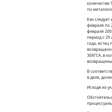
количестве 5
по металлоо
Как следует
февраля по 
февраля 200
период с 29 
года, истец
возвращено 
30ХГСА, в к
возвращены 
В соответст
в деле, дол
Исходя из у
Обстоятельс
процессуаль