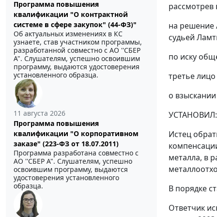
Программа повышения
рассмотрев 
квалификации "О контрактной
системе в сфере закупок" (44-ФЗ)"
на решение 
Об актуальных изменениях в КС
судьей Ламт
узнаете, став участником программы,
разработанной совместно с АО ''СБЕР
по иску общ
А". Слушателям, успешно освоившим
программу, выдаются удостоверения
установленного образца.
третье лицо 
о взыскании 
11 августа 2026
УСТАНОВИЛ:
Программа повышения
Истец обрат
квалификации "О корпоративном
заказе" (223-ФЗ от 18.07.2011)
компенсации
Программа разработана совместно с
металла, в 
АО ''СБЕР А". Слушателям, успешно
металлоотход
освоившим программу, выдаются
удостоверения установленного
образца.
В порядке
ст
Ответчик иск