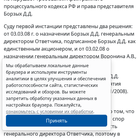
процессуального кодекса
РФ и права представителя
Борзых Д.Д.
Суду первой инстанции представлены два решения:
от 03.03.08 г. о назначении Борзых Д.Д. генеральным
директором Ответчика, подписанное Борзых Д.Д. как
единственным акционером, и от 03.02.08 о
назначении генеральным директором Воронина А.В.,
подписанное акционером Шеяновым В.В.
Мы обрабатываем локальные данные
браузера и используем инструменты
Решение от 03.03.08 о назначении Борзых Д.Д.
аналитики в целях улучшения и обеспечения
генеральным директором на момент принятия
работоспособности сайта, статистических
решения оспорено в суде (дело N А55-10781/2008).
исследований и обзоров. Вы можете
запретить обработку указанных данных в
С учетом данных обстоятельств суд первой
настройках браузера. Пожалуйста,
инстанции обоснованно пришел к выводу о том, что
ознакомьтесь с условиями их обработки
.
между сторонами имеется неразрешенный спор
Принять
относительно лица, занимающего должность
генерального директора Ответчика, поэтому в