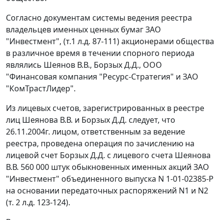
Согласно документам системы ведения реестра
владельцев именных ценных бумаг ЗАО
"Инвестмент", (т.1 л.д. 87-111) акционерами общества
в различное время в течении спорного периода
являлись Шеянов В.В., Борзых Д.Д., ООО
"Финансовая компания "Ресурс-Стратегия" и ЗАО
"КомТрастЛидер".
Из лицевых счетов, зарегистрированных в реестре
лиц Шеянова В.В. и Борзых Д.Д. следует, что
26.11.2004г. лицом, ответственным за ведение
реестра, проведена операция по зачислению на
лицевой счет Борзых Д.Д. с лицевого счета Шеянова
В.В. 560 000 штук обыкновенных именных акций ЗАО
"Инвестмент" объединенного выпуска N 1-01-02385-Р
на основании передаточных распоряжений N1 и N2
(т. 2 л.д. 123-124).