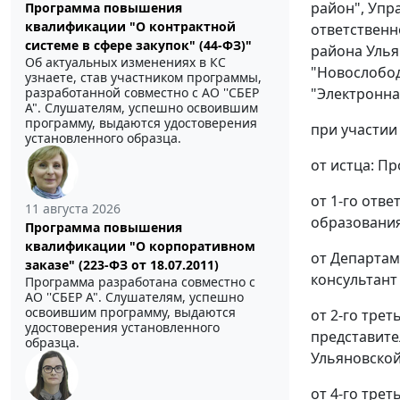
район", Упр
Программа повышения
квалификации "О контрактной
ответственн
системе в сфере закупок" (44-ФЗ)"
района Улья
Об актуальных изменениях в КС
"Новослобод
узнаете, став участником программы,
"Электронна
разработанной совместно с АО ''СБЕР
А". Слушателям, успешно освоившим
программу, выдаются удостоверения
при участии
установленного образца.
от истца: Пр
от 1-го отв
11 августа 2026
образования 
Программа повышения
квалификации "О корпоративном
от Департам
заказе" (223-ФЗ от 18.07.2011)
консультант 
Программа разработана совместно с
АО ''СБЕР А". Слушателям, успешно
освоившим программу, выдаются
от 2-го тре
удостоверения установленного
представите
образца.
Ульяновской 
от 4-го тре