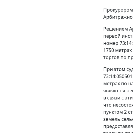
Прокурором 
Арбитражног
Решением Ар
первой инст
номер 73:14
1750 метрах
торгов по п
При этом су
73:14:050501
метрах по н
являются не
в связи с э
что несосто
пунктом 2 ст
земель сель
предоставля