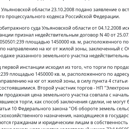
Ульяновской области 23.10.2008 подано заявление о вст
о процессуального кодекса Российской Федерации.
битражного суда Ульяновской области от 04.12.2008 ис
анции признал недействительным договор N 40 от 25.07
:050501:239 площадью 1450000 кв. м, расположенного по 
 по направлению на юг от жилой зоны, заключенный с О
родаже указанного земельного участка недействительны
д первой инстанции исходил из того, что торги по прод
:239 площадью 1450000 кв. м, расположенного по адресу
аправлению на юг от жилой зоны, в силу
пункта 4 статьи
состоявшимися. Второй участник торгов - НП "Электронн
тим продажная цена земельного участка совпала с начал
явшиеся торги, как способ заключения сделки, не могут
атьи 10
Федерального закона "Об обороте земель сельс
скохозяйственного назначения, находящиеся в государ
ются гражданам и юридическим лицам в собственность на 