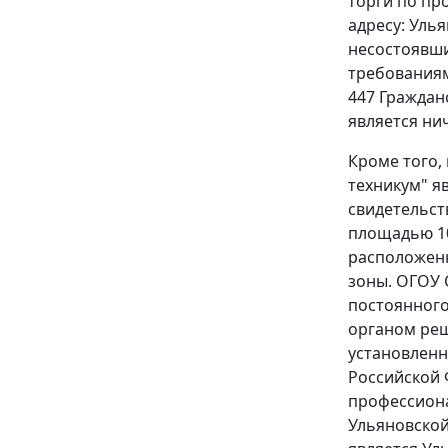
торги по пр
адресу: Уль
несостоявши
требованиям
447
Гражданс
является ни
Кроме того,
техникум" я
свидетельст
площадью 10
расположенн
зоны. ОГОУ 
постоянного
органом реш
установлен
Российской 
профессиона
Ульяновской