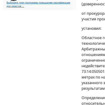
Выберите тему программы повышения квалификации
(доверенност
для юристов ...
от прокурор
участия про
установил:
Областное г
технологиче
Арбитражный
отношениям 
ограниченно
недействите
73:14:050501
метрах по н
указанного 
результатам
Определение
относительн