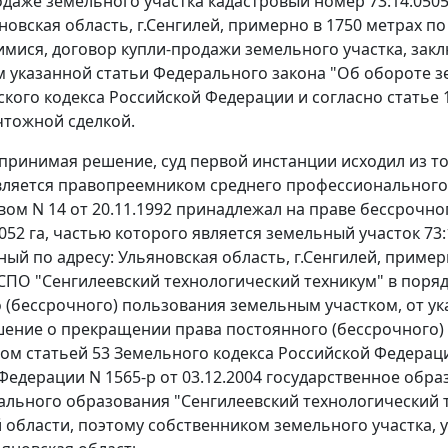
одаже земельного участка кадастровый номер 73:14:050
яновская область, г.Сенгилей, примерно в 1750 метрах п
мися, договор купли-продажи земельного участка, закл
 указанной статьи
Федерального закона
"Об обороте з
кого кодекса Российской Федерации и согласно
статье 
чтожной сделкой.
 принимая решение, суд первой инстанции исходил из т
вляется правопреемником среднего профессионального 
вом N 14 от 20.11.1992 принадлежал на праве бессрочн
52 га, частью которого является земельный участок 73:
ый по адресу: Ульяновская область, г.Сенгилей, пример
СПО "Сенгилеевский технологический техникум" в поря
 (бессрочного) пользования земельным участком, от у
ение о прекращении права постоянного (бессрочного) 
ном
статьей 53
Земельного кодекса Российской Федерац
Федерации N 1565-р от 03.12.2004 государственное обр
льного образования "Сенгилеевский технологический т
 области, поэтому собственником земельного участка, ук