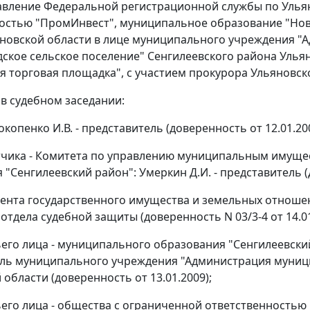
авление Федеральной регистрационной службы по Улья
остью "ПромИнвест", муниципальное образование "Нов
новской области в лице муниципального учреждения 
ское сельское поселение" Сенгилеевского района Улья
я торговая площадка", с участием прокурора Ульяновск
 в судебном заседании:
окопенко И.В. - представитель (доверенность от 12.01.200
етчика - Комитета по управлению муниципальным иму
"Сенгилеевский район": Умеркин Д.И. - представитель (д
ента государственного имущества и земельных отношени
отдела судебной защиты (доверенность N 03/3-4 от 14.01
тьего лица - муниципального образования "Сенгилеевский
ль муниципального учреждения "Администрация муниц
области (доверенность от 13.01.2009);
тьего лица - общества с ограниченной ответственностью 