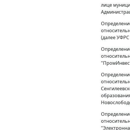
лице муници
Администрац
Определение
относительн
(далее УФРС 
Определение
относительн
"ПромИнвест"
Определение
относительн
Сенгилеевск
образования
Новослободс
Определение
относительн
"Электронная