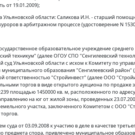
ь от 19.01.2009);
а Ульяновской области: Саликова И.Н. - старший помо
куроров в арбитражном процессе (удостоверение N 1530
осударственное образовательное учреждение среднего
ский техникум" (далее ОГОУ СПО "Сенгилеевский технол
 суд Ульяновской области с иском к Комитету по уп
муниципального образования "Сенгилеевский район" (да
й ответственностью "Стройинвест" (далее ООО "Стройин
льными торгов в виде открытого аукциона по продаже 
:239 площадью 1450000 кв. м, расположенного по адресу
аправлению на юг от жилой зоны, проведенных 23.07.2007
земельного участка, заключенного Комитетом с ООО "С
 торгов.
м суда от 03.09.2008 к участию в деле в качестве трет
о предмета спора, привлечено муниципальное образова