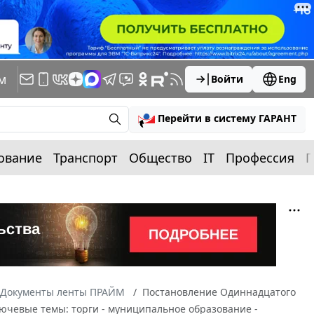
м
Войти
Eng
Перейти в систему ГАРАНТ
ование
Транспорт
Общество
IT
Профессия
П
Документы ленты ПРАЙМ
Постановление Одиннадцатого
ключевые темы: торги - муниципальное образование -