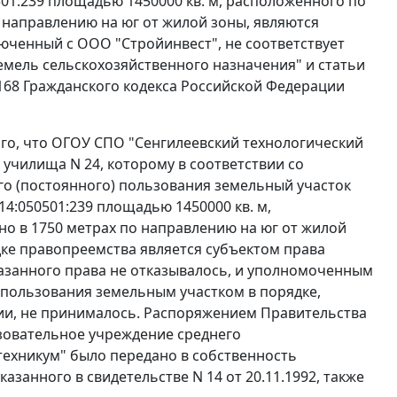
501:239 площадью 1450000 кв. м, расположенного по
о направлению на юг от жилой зоны, являются
юченный с ООО "Стройинвест", не соответствует
емель сельскохозяйственного назначения" и
статьи
168
Гражданского кодекса Российской Федерации
ого, что ОГОУ СПО "Сенгилеевский технологический
училища N 24, которому в соответствии со
ого (постоянного) пользования земельный участок
14:050501:239 площадью 1450000 кв. м,
но в 1750 метрах по направлению на юг от жилой
дке правопреемства является субъектом права
казанного права не отказывалось, и уполномоченным
пользования земельным участком в порядке,
ии, не принималось. Распоряжением Правительства
азовательное учреждение среднего
ехникум" было передано в собственность
азанного в свидетельстве N 14 от 20.11.1992, также