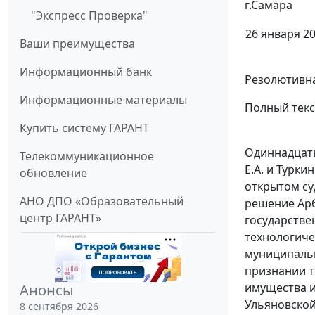
г.Самара
"Экспресс Проверка"
26 января 20
Ваши преимущества
Информационный банк
Резолютивна
Информационные материалы
Полный текс
Купить систему ГАРАНТ
Одиннадцаты
Телекоммуникационное
Е.А. и Турк
обновление
открытом су
АНО ДПО «Образовательный
решение Арб
центр ГАРАНТ»
государстве
технологич
муниципальн
признании т
имущества и
Анонсы
Ульяновской
8 сентября 2026