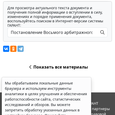
Для просмотра актуального текста документа и
получения полной информации о вступлении в силу,
изменениях и порядке применения документа,
воспользуйтесь поиском в Интернет-версии системы
ГАРАНТ:
Показать все материалы
Мы обрабатываем локальные данные
браузера и используем инструменты
аналитики в целях улучшения и обеспечения
работоспособности сайта, статистических
© ООО "НПП "ГАРАНТ-СЕРВИС", 2026. Система ГАРАНТ
исследований и обзоров. Вы можете
выпускается с 1990 года. Компания "Гарант" и ее партнеры
запретить обработку указанных данных в
являются участниками Российской ассоциации правовой