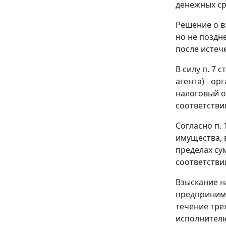
денежных ср
Решение о в
но не поздн
после истеч
В силу
п. 7 ст
агента) - о
налоговый о
соответстви
Согласно
п. 
имущества, 
пределах су
соответстви
Взыскание н
предпринима
течение тре
исполнителю