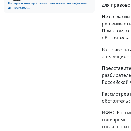
Выберите тему программы повышения квалификации
для правово
для юристов ...
Не согласив
решение отм
При этом, с
обстоятельс
В отзыве на
апелляционн
Представите
разбиратель
Российской 
Рассмотрев 
обстоятельс
ИФНС России
своевременно
согласно ко