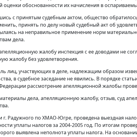
й оценки обоснованности их начисления в оспариваемы
шись с принятым судебным актом, общество обратилось
енить, принять по делу новый судебный акт об удовле
сылаясь на неправильное применение норм материально
твам дела.
 апелляционную жалобу инспекция с ее доводами не сог
ую жалобу без удовлетворения.
ль лиц, участвующих в деле, надлежащим образом изве
ства, в судебное заседание не явились. В порядке
стать
Федерации рассмотрение апелляционной жалобы провед
материалы дела, апелляционную жалобу, отзыв, суд ап
тва.
 г. Радужного по ХМАО-Югре, проведена выездная нало
сти уплаты налогов за 2004-2005 год. По итогам провер
торого выявлена неполнота уплаты налога. На основани