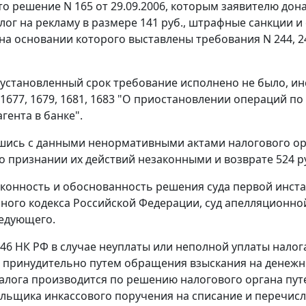
о решение N 165 от 29.09.2006, которым заявителю дона
налог на рекламу в размере 141 руб., штрафные санкции
, на основании которого выставлены требования N 244, 24
 установленный срок требование исполнено не было, 
N 1677, 1679, 1681, 1683 "О приостановлении операций 
гента в банке".
шись с данными ненормативными актами налогового орг
о признании их действий незаконными и возврате 524 руб
конность и обоснованность решения суда первой инст
ного кодекса Российской Федерации, суд апелляционной
ледующего.
 46
НК РФ в случае неуплаты или неполной уплаты налога
 принудительно путем обращения взыскания на денежные
алога производится по решению налогового органа путе
льщика инкассового поручения на списание и перечис