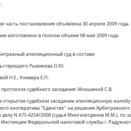
.
я часть постановления объявлена 30 апреля 2009 года.
ие изготовлено в полном объеме 08 мая 2009 года
итражный апелляционный суд в составе:
льствующего Рыжикова О.Ю.
ой Н.Е., Кливера Е.П.
 протокола судебного заседания: Мокшиной С.В.
в открытом судебном заседании апелляционную жалобу
ого кооператива "Единство" на решение Арбитражного 
по делу N А75-4254/2008 (судья Мингазетдинов М.М.), п
к Инспекции Федеральной налоговой службы г. Радужно