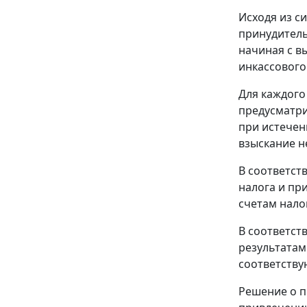
Исходя из с
принудитель
начиная с в
инкассового
Для каждого
предусматри
при истечен
взыскание н
В соответст
налога и пр
счетам нало
В соответст
результатам
соответств
Решение о п