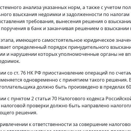
истемного анализа указанных норм, а также с учетом п
ного взыскания недоимки и задолженности по налогам 
ыставления требования, вынесения решения о взыскани
 поручения в банк и заканчивая решением о взыскании 
 этапа, имеющего самостоятельное юридическое значе
вает определенный порядок принудительного взыскания
ии и нарушении которых уполномоченные органы не вп
едоимок.
вии со
ст. 76
НК РФ приостановление операций по счетам
именяется одновременно с принятием такого решения. 
гоплательщика должно быть произведено в пределах 60
вии с
пунктом 2 статьи 70
Налогового кодекса Российско
 налоговой проверки должно быть направлено налогопла
ующего решения.
ривлечении к ответственности за совершение налогово