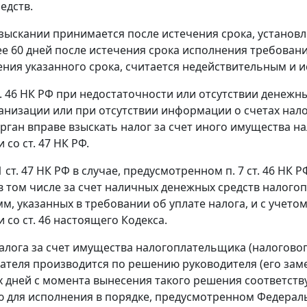
едств.
зыскании принимается после истечения срока, установл
ее 60 дней после истечения срока исполнения требовани
ения указанного срока, считается недействительным и 
. 46
НК РФ при недостаточности или отсутствии денежны
рганизации или при отсутствии информации о счетах нал
рган вправе взыскать налог за счет иного имущества на
и со
ст. 47
НК РФ.
1 ст. 47
НК РФ в случае, предусмотренном
п. 7 ст. 46
НК РФ
в том числе за счет наличных денежных средств налогоп
мм, указанных в требовании об уплате налога, и с учет
и со
ст. 46
настоящего Кодекса.
алога за счет имущества налогоплательщика (налоговог
теля производится по решению руководителя (его заме
х дней с момента вынесения такого решения соответст
 для исполнения в порядке, предусмотренном
Федерал