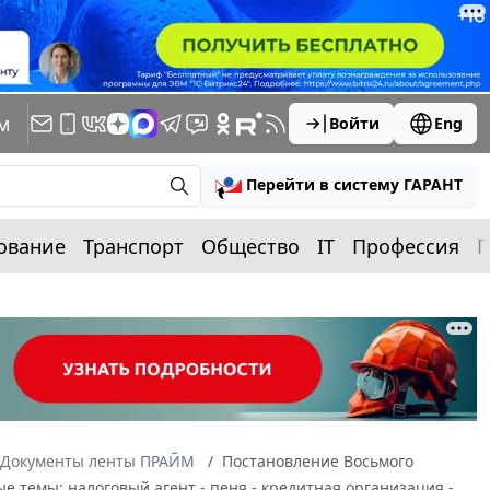
м
Войти
Eng
Перейти в систему ГАРАНТ
ование
Транспорт
Общество
IT
Профессия
П
Документы ленты ПРАЙМ
Постановление Восьмого
ые темы: налоговый агент - пеня - кредитная организация -