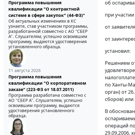
об оспарива
Программа повышения
квалификации "О контрактной
при участии
системе в сфере закупок" (44-ФЗ)"
Об актуальных изменениях в КС
узнаете, став участником программы,
от заявителя
разработанной совместно с АО ''СБЕР
А". Слушателям, успешно освоившим
от заинтере
программу, выдаются удостоверения
установленного образца.
установил:
Решением от
удовлетворе
11 августа 2026
Программа повышения
налогоплате
квалификации "О корпоративном
по Ханты-Ма
заказе" (223-ФЗ от 18.07.2011)
орган) от 2
Программа разработана совместно с
сборов) или 
АО ''СБЕР А". Слушателям, успешно
освоившим программу, выдаются
удостоверения установленного
В обоснован
образца.
оспариваемы
операций по
29.09.2006,