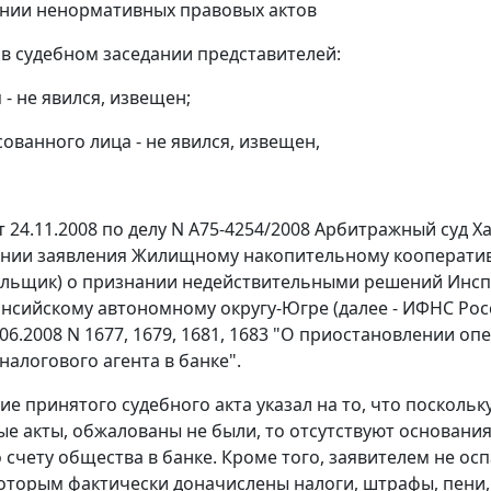
нии ненормативных правовых актов
 в судебном заседании представителей:
 - не явился, извещен;
сованного лица - не явился, извещен,
 24.11.2008 по делу N А75-4254/2008 Арбитражный суд Х
нии заявления Жилищному накопительному кооперативу 
льщик) о признании недействительными решений Инспе
нсийскому автономному округу-Югре (далее - ИФНС Рос
6.06.2008 N 1677, 1679, 1681, 1683 "О приостановлении 
налогового агента в банке".
ие принятого судебного акта указал на то, что посколь
е акты, обжалованы не были, то отсутствуют основани
 счету общества в банке. Кроме того, заявителем не ос
 которым фактически доначислены налоги, штрафы, пени, 