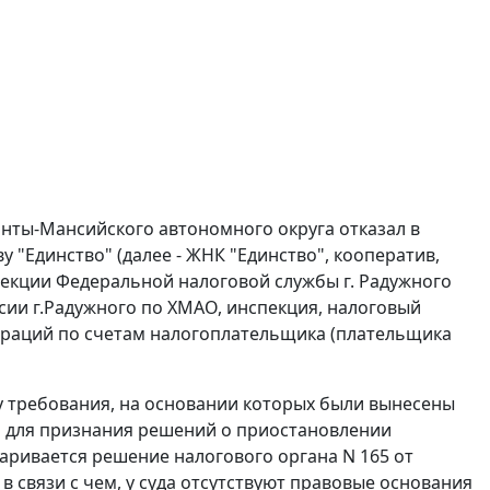
анты-Мансийского автономного округа отказал в
"Единство" (далее - ЖНК "Единство", кооператив,
кции Федеральной налоговой службы г. Радужного
сии г.Радужного по ХМАО, инспекция, налоговый
операций по счетам налогоплательщика (плательщика
ку требования, на основании которых были вынесены
я для признания решений о приостановлении
паривается решение налогового органа N 165 от
в связи с чем, у суда отсутствуют правовые основания