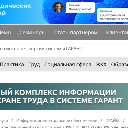
Демо
Семинары
Стать партнером
Клиента
Практика
Труд
Социальная сфера
ЖКХ
Образ
луги
Информационно-правовое обеспечение
ПРАЙМ
апелляционного суда от 8 мая 2009 г. N 08АП-379/2009 (ключев