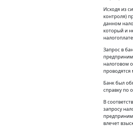
Исходя из с
контроля) п
данном нало
который и н
налогоплате
Запрос в ба
предпринима
налоговом о
проводятся 
Банк был об
справку по 
В соответст
запросу нал
предпринима
влечет взыс