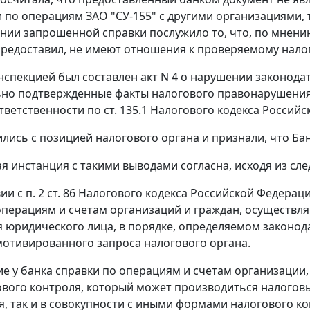
по операциям ЗАО "СУ-155" с другими организациями, 
нии запрошенной справки послужило то, что, по мнению
предоставил, не имеют отношения к проверяемому нал
Инспекцией был составлен акт N 4 о нарушении
законода
но подтвержденные факты налогового правонарушения 
тветственности по
ст. 135.1
Налогового кодекса Российс
ились с позицией налогового органа и признали, что Ба
я инстанция с такими выводами согласна, исходя из сл
вии с
п. 2 ст. 86
Налогового кодекса Российской Федераци
операциям и счетам организаций и граждан, осуществ
 юридического лица, в порядке, определяемом законод
мотивированного запроса налогового органа.
е у банка справки по операциям и счетам организации, у
вого контроля, который может производиться налоговы
, так и в совокупности с иными формами налогового ко