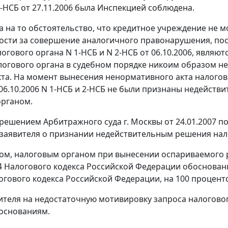
-НСБ от 27.11.2006 была Инспекцией соблюдена.
а на то обстоятельство, что кредитное учреждение не 
ости за совершение аналогичного правонарушения, по
огового органа N 1-НСБ и N 2-НСБ от 06.10.2006, являю
огового органа в судебном порядке никоим образом не 
кта. На момент вынесения ненормативного акта налогов
06.10.2006 N 1-НСБ и 2-НСБ не были признаны недейс
органом.
 решением Арбитражного суда г. Москвы от 24.01.2007 по
заявителя о признании недействительным решения налог
ом, налоговым органом при вынесении оспариваемого 
4
Налогового кодекса Российской Федерации обоснован
гового кодекса Российской Федерации, на 100 процент
ителя на недостаточную мотивировку запроса налогов
основаниям.