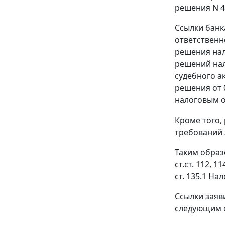
решения N 4
Ссылки банк
ответственн
решения нал
решений нал
судебного а
решения от 
налоговым 
Кроме того,
требований 
Таким образ
ст.ст. 112
,
11
ст. 135.1
Нало
Ссылки заяв
следующим 