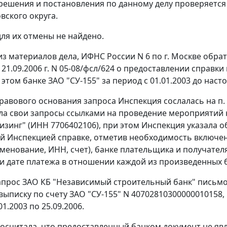
решения и постановления по данному делу проверяетс
вского округа.
ля их отмены не найдено.
 из материалов дела, ИФНС России N 6 по г. Москве обр
21.09.2006 г. N 05-08/фсл/624 о предоставлении справки
этом банке ЗАО "СУ-155" за период с 01.01.2003 до нас
правового основания запроса Инспекция сослалась на
п.
а свои запросы ссылками на проведение мероприятий
зинг" (ИНН 7706402106), при этом Инспекция указала о
 Инспекцией справке, отметив необходимость включени
именование, ИНН, счет), банке плательщика и получателя
и дате платежа в отношении каждой из произведенных 
запрос ЗАО КБ "Независимый строительный банк" письмо
выписку по счету ЗАО "СУ-155" N 4070281030000001015
01.2003 по 25.09.2006.
осчитала, что предоставленный банком документ не яв