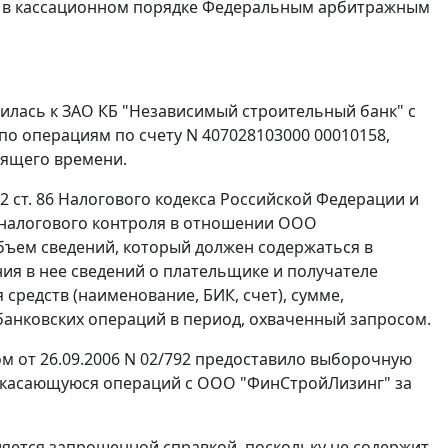
я в кассационном порядке Федеральным арбитражным
атилась к ЗАО КБ "Независимый строительный банк" с
 по операциям по счету N 407028103000 00010158,
тоящего времени.
 2 ст. 86
Налогового кодекса Российской Федерации и
 налогового контроля в отношении ООО
бъем сведений, который должен содержаться в
я в нее сведений о плательщике и получателе
 средств (наименование, БИК, счет), сумме,
банковских операций в период, охваченный запросом.
м от 26.09.2006 N 02/792 предоставило выборочную
8, касающуюся операций с ООО "ФинСтройЛизинг" за
ляется запрошенной справкой, поскольку не содержит