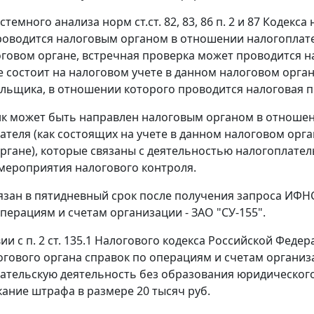
истемного анализа норм
ст.ст. 82
,
83
,
86 п. 2
и
87
Кодекса 
роводится налоговым органом в отношении налогоплате
говом органе, встречная проверка может проводится 
е состоит на налоговом учете в данном налоговом орган
льщика, в отношении которого проводится налоговая п
нк может быть направлен налоговым органом в отноше
теля (как состоящих на учете в данном налоговом орган
ргане), которые связаны с деятельностью налогоплате
мероприятия налогового контроля.
язан в пятидневный срок после получения запроса ИФНС
операциям и счетам организации - ЗАО "СУ-155".
вии с
п. 2 ст. 135.1
Налогового кодекса Российской Федер
огового органа справок по операциям и счетам органи
тельскую деятельность без образования юридическог
кание штрафа в размере 20 тысяч руб.