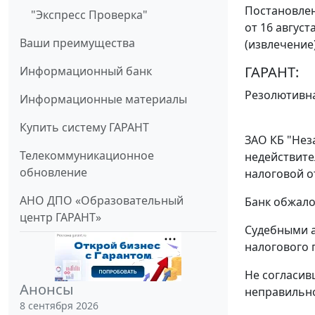
Постановлен
"Экспресс Проверка"
от 16 август
Ваши преимущества
(извлечение
ГАРАНТ:
Информационный банк
Резолютивна
Информационные материалы
Купить систему ГАРАНТ
ЗАО КБ "Нез
Телекоммуникационное
недействите
обновление
налоговой о
АНО ДПО «Образовательный
Банк обжало
центр ГАРАНТ»
Судебными а
налогового 
Не согласив
Анонсы
неправильно
8 сентября 2026