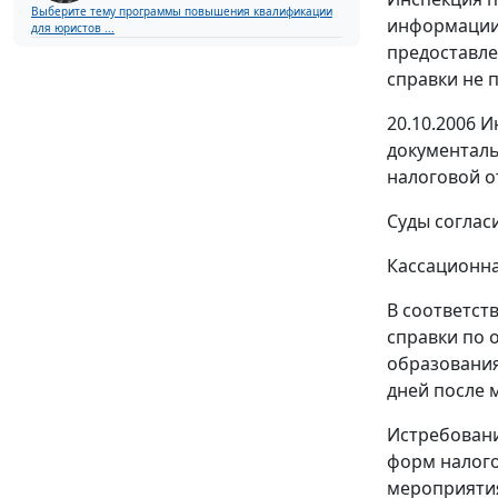
Выберите тему программы повышения квалификации
информации 
для юристов ...
предоставле
справки не 
20.10.2006 
документаль
налоговой о
Суды соглас
Кассационна
В соответст
справки по 
образования
дней после 
Истребовани
форм налого
мероприятия