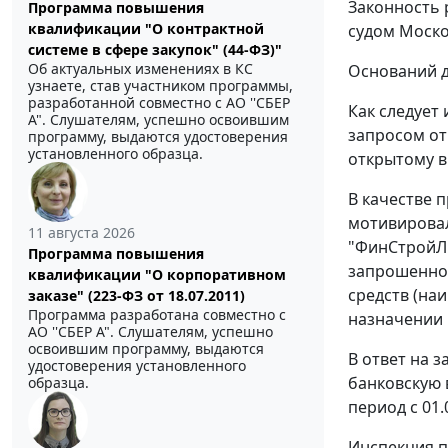
Законность 
Программа повышения
квалификации "О контрактной
судом Моско
системе в сфере закупок" (44-ФЗ)"
Об актуальных изменениях в КС
Оснований д
узнаете, став участником программы,
разработанной совместно с АО ''СБЕР
Как следует
А". Слушателям, успешно освоившим
запросом от 
программу, выдаются удостоверения
установленного образца.
открытому в 
В качестве 
мотивировал
11 августа 2026
"ФинСтройЛи
Программа повышения
запрошенной
квалификации "О корпоративном
средств (на
заказе" (223-ФЗ от 18.07.2011)
Программа разработана совместно с
назначении 
АО ''СБЕР А". Слушателям, успешно
освоившим программу, выдаются
В ответ на 
удостоверения установленного
банковскую 
образца.
период с 01.
Инспекция п