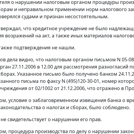
теля о нарушении налоговым органом процедуры произ
сборам и неправильном применении норм
налогового за
верялся судами и признан несостоятельным.
тверждал, что кредитное учреждение не было надлежа
я возражений на акт, а также иных материалов налого
также подтверждения не нашли.
ов дела видно, что налоговым органом письмом N 05-0
ган 27.11.2006 в 12.00 для рассмотрения разногласий по
 сборах. Указанное письмо было получено банком 24.11.2
занного письма по факсу N (495)120-30-01, номер которо
учреждения от 02/1002 от 21.12.2006, что отражено в Пр
ом, условие о заблаговременном извещения банка о вр
законодательства
о налогах и сборах, было соблюдено.
 не свидетельствует о нарушении его прав.
ом, процедура производства по делу о нарушении
закон