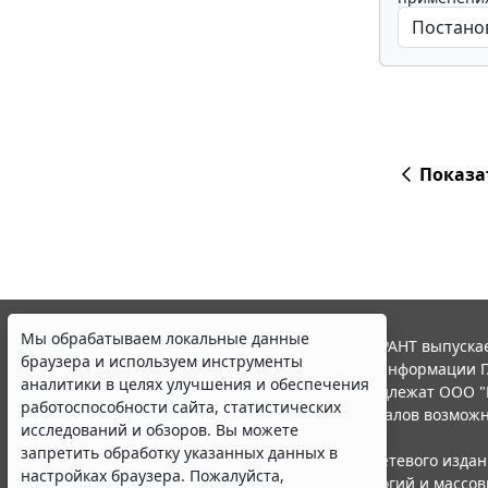
Показа
Мы обрабатываем локальные данные
© ООО "НПП "ГАРАНТ-СЕРВИС", 2026. Система ГАРАНТ выпускае
браузера и используем инструменты
участниками Российской ассоциации правовой информации Г
аналитики в целях улучшения и обеспечения
Все права на материалы сайта ГАРАНТ.РУ принадлежат ООО "
работоспособности сайта, статистических
Полное или частичное воспроизведение материалов возможн
исследований и обзоров. Вы можете
Правила использования портала.
запретить обработку указанных данных в
Портал ГАРАНТ.РУ зарегистрирован в качестве сетевого изда
настройках браузера. Пожалуйста,
надзору в сфере связи,информационных технологий и массо