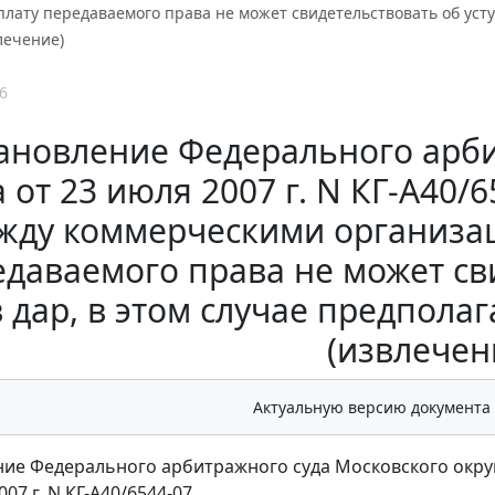
плату передаваемого права не может свидетельствовать об усту
лечение)
6
ановление Федерального арби
 от 23 июля 2007 г. N КГ-А40/
жду коммерческими организац
даваемого права не может св
в дар, в этом случае предпола
(извлечен
Актуальную версию документа
ие Федерального арбитражного суда Московского окру
007 г. N КГ-А40/6544-07