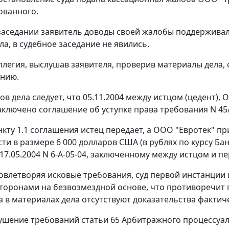
ованного.
заседании заявитель доводы своей жалобы поддерживал
ла, в судебное заседание не явились.
ллегия, выслушав заявителя, проверив материалы дела, 
ению.
ов дела следует, что 05.11.2004 между истцом (цедент)
заключено соглашение об уступке права требования N 45/
нкту 1.1 соглашения истец передает, а ООО "Евротек" 
ти в размере 6 000 долларов США (в рублях по
курсу
Бан
 17.05.2004 N 6-А-05-04, заключенному между истцом и
влетворяя исковые требования, суд первой инстанции исх
торонами на безвозмездной основе, что противоречит
а в материалах дела отсутствуют доказательства фактич
рушение требований
статьи 65
Арбитражного процессуаль