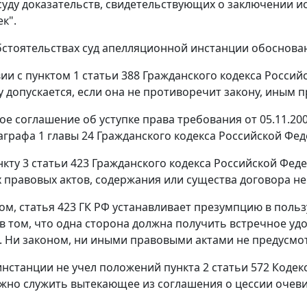
суду доказательств, свидетельствующих о заключении 
к".
бстоятельствах суд апелляционной инстанции обоснован
вии с
пунктом 1 статьи 388
Гражданского кодекса Россий
у допускается, если она не противоречит закону, иным 
е соглашение об уступке права требования от 05.11.20
аграфа 1 главы 24
Гражданского кодекса Российской Фед
нкту 3 статьи 423
Гражданского кодекса Российской Феде
х правовых актов, содержания или существа договора не
зом,
статья 423
ГК РФ устанавливает презумпцию в польз
в том, что одна сторона должна получить встречное удо
. Ни законом, ни иными правовыми актами не предусмо
инстанции не учел положений
пункта 2 статьи 572
Кодекс
жно служить вытекающее из соглашения о цессии очеви