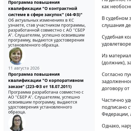
Программа повышения
как необосн
квалификации "О контрактной
системе в сфере закупок" (44-ФЗ)"
В судебном 
Об актуальных изменениях в КС
слушания де
узнаете, став участником программы,
разработанной совместно с АО ''СБЕР
А". Слушателям, успешно освоившим
Судебная ко
программу, выдаются удостоверения
удовлетвор
установленного образца.
Из материал
(должник), 
11 августа 2026
Согласно пу
Программа повышения
квалификации "О корпоративном
задолженнос
заказе" (223-ФЗ от 18.07.2011)
договору от
Программа разработана совместно с
АО ''СБЕР А". Слушателям, успешно
Частично удо
освоившим программу, выдаются
подписано с
удостоверения установленного
образца.
Федерации, 
Однако, на