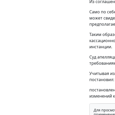
Из соглашени
Само по себ
может свиде
предполагае
Таким образ
кассационно
инстанции.
Суд апелляц
требования
Учитывая из
постановил:
постановлени
изменений к
Для просмо
применения