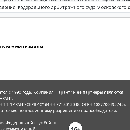
ть все материалы
тся с 1990 года. Компания "Гарант" и ее партнеры являются
АРАНТ.
НПП "ГАРАНТ-СЕРВИС" (ИНН 7718013048, ОГРН 1027700495745).
о только по письменному разрешению правообладателя.
ния Федеральной службой по
16+
вых коммуникаций