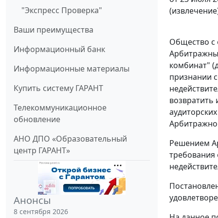
"Экспресс Проверка"
(извлечение
Ваши преимущества
Общество с 
Информационный банк
Арбитражный
комбинат" (
Информационные материалы
признании с
Купить систему ГАРАНТ
недействите
возвратить 
Телекоммуникационное
аудиторских 
обновление
Арбитражног
АНО ДПО «Образовательный
Решением Ар
центр ГАРАНТ»
требования 
недействите
Постановлени
удовлетворе
Анонсы
8 сентября 2026
На данное п