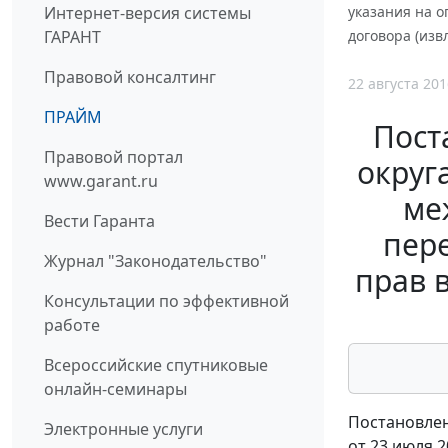
Интернет-версия системы
указания на о
ГАРАНТ
договора (изв
Правовой консалтинг
22 августа 201
ПРАЙМ
Пост
Правовой портал
округа
www.garant.ru
ме
Вести Гаранта
пере
Журнал "Законодательство"
прав 
Консультации по эффективной
работе
Всероссийские спутниковые
онлайн-семинары
Постановлен
Электронные услуги
от 23 июля 2