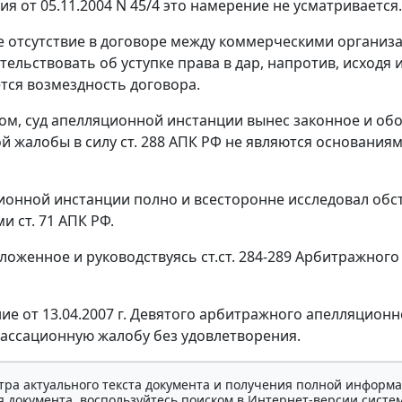
я от 05.11.2004 N 45/4 это намерение не усматривается.
е отсутствие в договоре между коммерческими организа
тельствовать об уступке права в дар, напротив, исходя
тся возмездность договора.
ом, суд апелляционной инстанции вынес законное и обо
й жалобы в силу
ст. 288
АПК РФ не являются основаниям
ионной инстанции полно и всесторонне исследовал обсто
ми
ст. 71
АПК РФ.
ложенное и руководствуясь
ст.ст. 284-289
Арбитражного 
е от 13.04.2007 г. Девятого арбитражного апелляционно
ассационную жалобу без удовлетворения.
тра актуального текста документа и получения полной информа
 документа, воспользуйтесь поиском в Интернет-версии систе