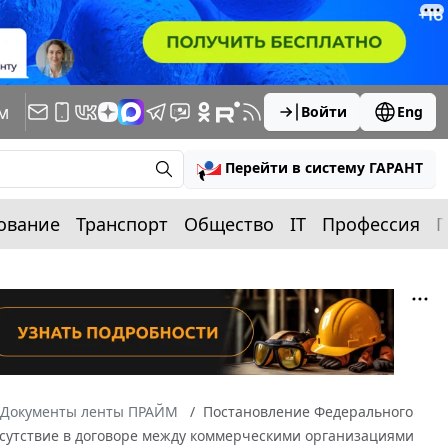
м
Войти
Eng
Перейти в систему ГАРАНТ
ование
Транспорт
Общество
IT
Профессия
П
Документы ленты ПРАЙМ
Постановление Федерального
 Отсутствие в договоре между коммерческими организациями