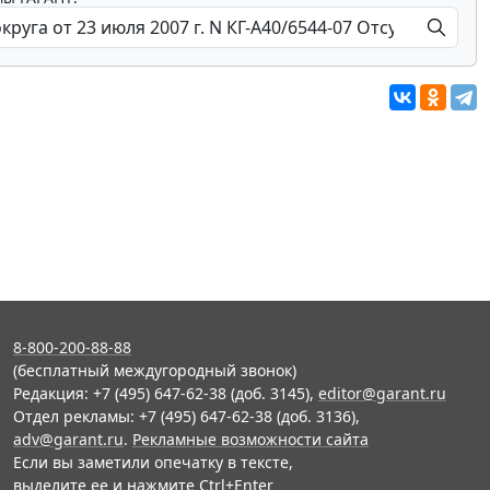
8-800-200-88-88
(бесплатный междугородный звонок)
Редакция: +7 (495) 647-62-38 (доб. 3145),
editor@garant.ru
Отдел рекламы: +7 (495) 647-62-38 (доб. 3136),
adv@garant.ru
.
Рекламные возможности сайта
Если вы заметили опечатку в тексте,
выделите ее и нажмите Ctrl+Enter