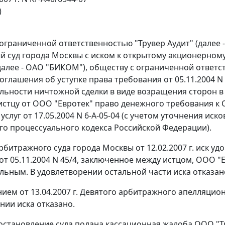
)
ограниченной ответственностью "Трувер Аудит" (далее -
 суд города Москвы с иском к открытому акционерно
далее - ОАО "БИКОМ"), обществу с ограниченной ответст
оглашения об уступке права требования от 05.11.2004 
льности ничтожной сделки в виде возращения сторон в
истцу от ООО "Евротек" право денежного требования к
услуг от 17.05.2004 N 6-А-05-04 (с учетом уточнения ис
о процессуального кодекса Российской Федерации).
битражного суда города Москвы от 12.02.2007 г. иск уд
от 05.11.2004 N 45/4, заключенное между истцом, ООО 
льным. В удовлетворении остальной части иска отказан
ем от 13.04.2007 г. Девятого арбитражного апелляционн
нии иска отказано.
остановление суда подана кассационная жалоба ООО "Тру