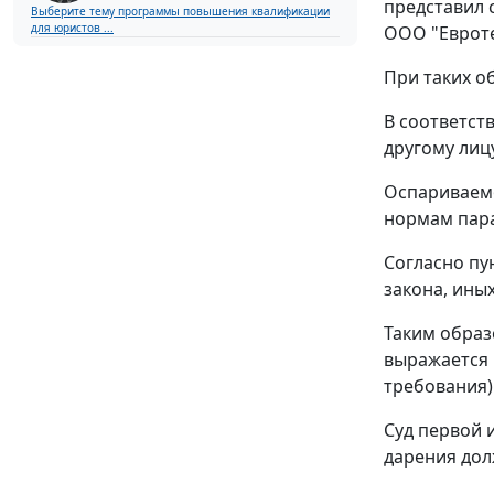
представил 
Выберите тему программы повышения квалификации
для юристов ...
ООО "Евроте
При таких о
В соответст
другому лиц
Оспариваемо
нормам
пар
Согласно
пу
закона, ины
Таким обра
выражается 
требования)
Суд первой 
дарения дол