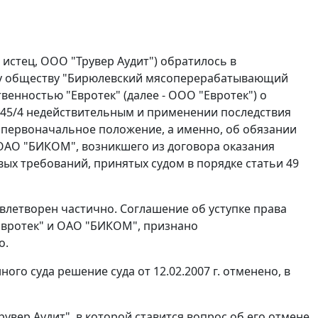
 истец, ООО "Трувер Аудит") обратилось в
му обществу "Бирюлевский мясоперерабатывающий
венностью "Евротек" (далее - ООО "Евротек") о
N 45/4 недействительным и применении последствия
 первоначальное положение, а именно, об обязании
 ОАО "БИКОМ", возникшего из договора оказания
ковых требований, принятых судом в порядке
статьи 49
овлетворен частично. Соглашение об уступке права
"Евротек" и ОАО "БИКОМ", признано
о.
ого суда решение суда от 12.02.2007 г. отменено, в
вер Аудит", в которой ставится вопрос об его отмене