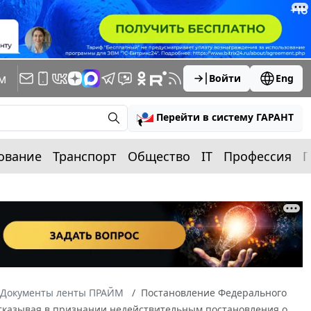
м
Войти
Eng
Перейти в систему ГАРАНТ
ование
Транспорт
Общество
IT
Профессия
П
Документы ленты ПРАЙМ
Постановление Федерального
 Отказывая в признании недействительным постановления о