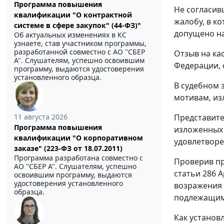
Программа повышения
Не согласив
квалификации "О контрактной
жалобу, в к
системе в сфере закупок" (44-ФЗ)"
допущено на
Об актуальных изменениях в КС
узнаете, став участником программы,
разработанной совместно с АО ''СБЕР
Отзыв на ка
А". Слушателям, успешно освоившим
Федерации, 
программу, выдаются удостоверения
установленного образца.
В судебном 
мотивам, из
11 августа 2026
Представите
Программа повышения
изложенных 
квалификации "О корпоративном
удовлетворе
заказе" (223-ФЗ от 18.07.2011)
Программа разработана совместно с
Проверив пр
АО ''СБЕР А". Слушателям, успешно
статьи 286 
освоившим программу, выдаются
удостоверения установленного
возражения 
образца.
подлежащим
Как установ