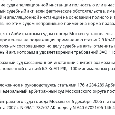
ие суда апелляционной инстанции полностью или в част
ый судебный акт, если фактические обстоятельства, и
й и апелляционной инстанций на основании полного и 
тв, но этим судом неправильно применена норма права.
ем, что Арбитражным судом города Москвы установлены
о применена не подлежащая применению статья 2.9 КоА
можным состоявшиеся но делу судебные акты отменить 
ный акт, которым в удовлетворении требований ЗАО "Но
ражный суд кассационной инстанции считает возможн
ановленной статьей 6.3 КоАП РФ, - 100 минимальных разм
ложенное и руководствуясь статьями 176 и 284-289 Арб
Федеральный арбитражный суд Московского округа пос
итражного суда города Москвы от 5 декабря 2006 г. и 
рта 2007 г. N 09АП-782/07-АК по делу N А40-67021/06-146-