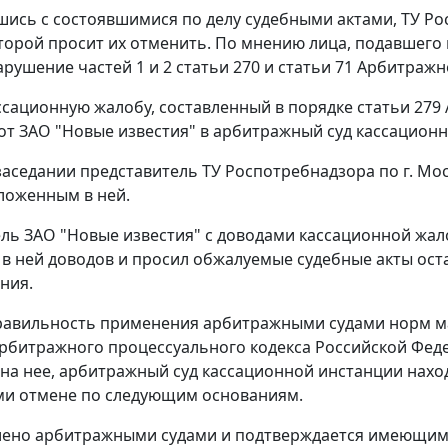
шись с состоявшимися по делу судебными актами, ТУ Ро
оторой просит их отменить. По мнению лица, подавшег
рушение частей 1 и 2 статьи 270 и статьи 71 Арбитраж
ссационную жалобу, составленный в порядке статьи 279
от ЗАО "Новые известия" в арбитражный суд кассационн
заседании представитель ТУ Роспотребнадзора по г. М
ложенным в ней.
ль ЗАО "Новые известия" с доводами кассационной жало
в ней доводов и просил обжалуемые судебные акты оста
ния.
авильность применения арбитражными судами норм ма
Арбитражного процессуального кодекса Российской Фед
на нее, арбитражный суд кассационной инстанции нахо
и отмене по следующим основаниям.
лено арбитражными судами и подтверждается имеющими