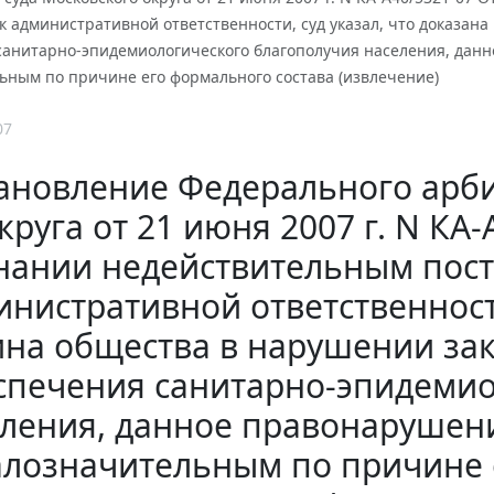
 административной ответственности, суд указал, что доказана
санитарно-эпидемиологического благополучия населения, дан
ьным по причине его формального состава (извлечение)
07
ановление Федерального арби
круга от 21 июня 2007 г. N КА
нании недействительным пост
нистративной ответственности
ина общества в нарушении зак
спечения санитарно-эпидемио
ления, данное правонарушен
лозначительным по причине 