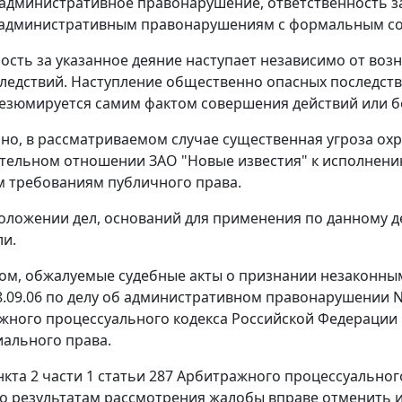
 административное правонарушение, ответственность за
к административным правонарушениям с формальным со
ость за указанное деяние наступает независимо от во
ледствий. Наступление общественно опасных последс
езюмируется самим фактом совершения действий или б
но, в рассматриваемом случае существенная угроза о
ельном отношении ЗАО "Новые известия" к исполнению
 требованиям публичного права.
оложении дел, оснований для применения по данному де
ли.
ом, обжалуемые судебные акты о признании незаконным
8.09.06 по делу об административном правонарушении N
жного процессуального кодекса Российской Федерации
ального права.
нкта 2 части 1 статьи 287 Арбитражного процессуально
о результатам рассмотрения жалобы вправе отменить и