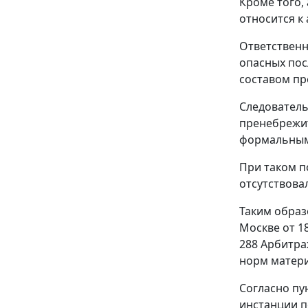
Кроме того,
относится 
Ответственн
опасных пос
составом пр
Следователь
пренебрежит
формальным
При таком п
отсутствова
Таким образ
Москве от 1
288 Арбитра
норм матери
Согласно пу
инстанции п