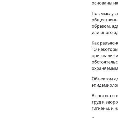
основаны на
По смыслу с
общественно
образом, ад
или иного а
Как разъясн
"О некоторы
при квалифи
обстоятельс
охраняемым
Объектом ад
эпидемиолог
В соответст
труд и здор
гигиены, и н