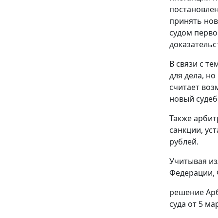
постановлен
принять нов
судом перво
доказательс
В связи с т
для дела, н
считает воз
новый судеб
Также арбит
санкции, уст
рублей.
Учитывая из
Федерации, 
решение Арб
суда от 5 ма