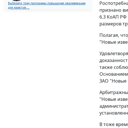
Роспотребна
Выберите тему программы повышения квалификации
для юристов ...
признано ви
6.3 КоАП РФ
размеров тру
Полагая, чт
"Новые изве
Удовлетворя
доказанност
также соблю
Основанием 
ЗАО "Новые 
Арбитражный
"Новые изве
администра
установленн
В тоже врем