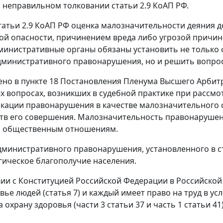
 неправильном толковании статьи 2.9 КоАП РФ.
татьи 2.9 КоАП РФ оценка малозначительности деяния д
й опасности, причинением вреда либо угрозой причине
министративные органы обязаны установить не только 
дминистративного правонарушения, но и решить вопрос
ено в пункте 18 Постановления Пленума Высшего Арбитр
х вопросах, возникших в судебной практике при рассм
кации правонарушения в качестве малозначительного 
тв его совершения. Малозначительность правонарушен
 общественным отношениям.
министративного правонарушения, установленного в ста
ическое благополучие населения.
вии с Конституцией Российской Федерации в Российско
овье людей (статья 7) и каждый имеет право на труд в 
а охрану здоровья (части 3 статьи 37 и часть 1 статьи 41)