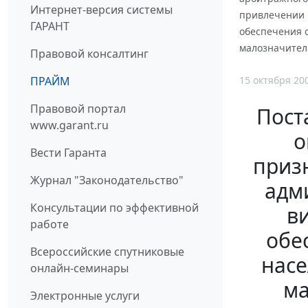
Интернет-версия системы
привлечении к
ГАРАНТ
обеспечения 
малозначител
Правовой консалтинг
15 октября 20
ПРАЙМ
Правовой портал
Пост
www.garant.ru
о
Вести Гаранта
приз
Журнал "Законодательство"
адми
Консультации по эффективной
в
работе
обе
Всероссийские спутниковые
насе
онлайн-семинары
ма
Электронные услуги