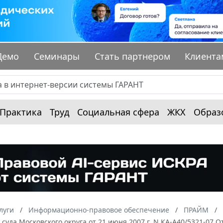
Демо
Семинары
Стать партнером
Клиента
Практика
Труд
Социальная сфера
ЖКХ
Образ
луги
Информационно-правовое обеспечение
ПРАЙМ
суда Московского округа от 21 июня 2007 г. N КА-А40/5321-07