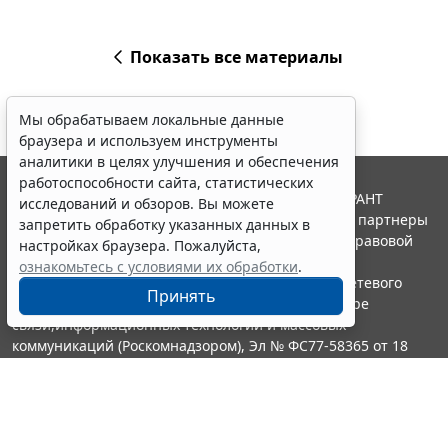
Показать все материалы
Мы обрабатываем локальные данные
браузера и используем инструменты
аналитики в целях улучшения и обеспечения
работоспособности сайта, статистических
© ООО "НПП "ГАРАНТ-СЕРВИС", 2026. Система ГАРАНТ
исследований и обзоров. Вы можете
выпускается с 1990 года. Компания "Гарант" и ее партнеры
запретить обработку указанных данных в
являются участниками Российской ассоциации правовой
настройках браузера. Пожалуйста,
информации ГАРАНТ.
ознакомьтесь с условиями их обработки
.
Портал ГАРАНТ.РУ зарегистрирован в качестве сетевого
Принять
издания Федеральной службой по надзору в сфере
связи,информационных технологий и массовых
коммуникаций (Роскомнадзором), Эл № ФС77-58365 от 18
июня 2014 года.
16+
Контакты
8-800-200-88-88