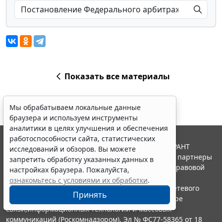
Показать все материалы
Мы обрабатываем локальные данные
браузера и используем инструменты
аналитики в целях улучшения и обеспечения
работоспособности сайта, статистических
© ООО "НПП "ГАРАНТ-СЕРВИС", 2026. Система ГАРАНТ
исследований и обзоров. Вы можете
выпускается с 1990 года. Компания "Гарант" и ее партнеры
запретить обработку указанных данных в
являются участниками Российской ассоциации правовой
настройках браузера. Пожалуйста,
информации ГАРАНТ.
ознакомьтесь с условиями их обработки
.
Портал ГАРАНТ.РУ зарегистрирован в качестве сетевого
Принять
издания Федеральной службой по надзору в сфере
связи,информационных технологий и массовых
коммуникаций (Роскомнадзором), Эл № ФС77-58365 от 18