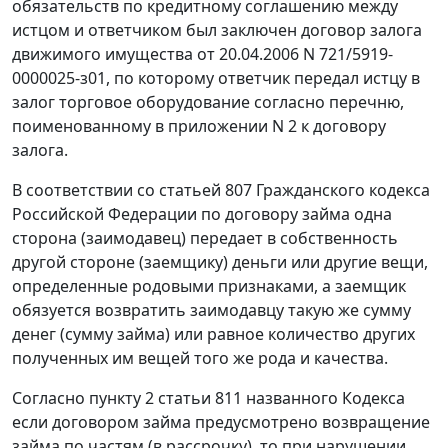
обязательств по кредитному соглашению между
истцом и ответчиком был заключен договор залога
движимого имущества от 20.04.2006 N 721/5919-
0000025-з01, по которому ответчик передал истцу в
залог торговое оборудование согласно перечню,
поименованному в приложении N 2 к договору
залога.
В соответствии со
статьей 807
Гражданского кодекса
Российской Федерации по договору займа одна
сторона (заимодавец) передает в собственность
другой стороне (заемщику) деньги или другие вещи,
определенные родовыми признаками, а заемщик
обязуется возвратить заимодавцу такую же сумму
денег (сумму займа) или равное количество других
полученных им вещей того же рода и качества.
Согласно
пункту 2 статьи 811
названного Кодекса
если договором займа предусмотрено возвращение
займа по частям (в рассрочку), то при нарушении