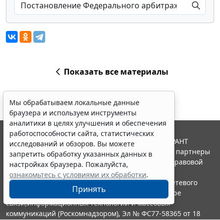
Показать все материалы
Мы обрабатываем локальные данные
браузера и используем инструменты
аналитики в целях улучшения и обеспечения
работоспособности сайта, статистических
© ООО "НПП "ГАРАНТ-СЕРВИС", 2026. Система ГАРАНТ
исследований и обзоров. Вы можете
выпускается с 1990 года. Компания "Гарант" и ее партнеры
запретить обработку указанных данных в
являются участниками Российской ассоциации правовой
настройках браузера. Пожалуйста,
информации ГАРАНТ.
ознакомьтесь с условиями их обработки
.
Портал ГАРАНТ.РУ зарегистрирован в качестве сетевого
Принять
издания Федеральной службой по надзору в сфере
связи,информационных технологий и массовых
коммуникаций (Роскомнадзором), Эл № ФС77-58365 от 18