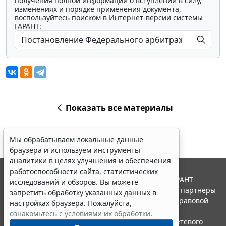
получения полной информации о вступлении в силу,
изменениях и порядке применения документа,
воспользуйтесь поиском в Интернет-версии системы
ГАРАНТ:
Показать все материалы
Мы обрабатываем локальные данные
браузера и используем инструменты
аналитики в целях улучшения и обеспечения
работоспособности сайта, статистических
© ООО "НПП "ГАРАНТ-СЕРВИС", 2026. Система ГАРАНТ
исследований и обзоров. Вы можете
выпускается с 1990 года. Компания "Гарант" и ее партнеры
запретить обработку указанных данных в
являются участниками Российской ассоциации правовой
настройках браузера. Пожалуйста,
информации ГАРАНТ.
ознакомьтесь с условиями их обработки
.
Портал ГАРАНТ.РУ зарегистрирован в качестве сетевого