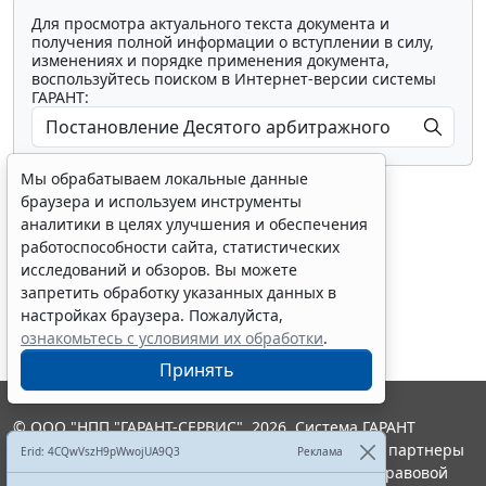
Для просмотра актуального текста документа и
получения полной информации о вступлении в силу,
изменениях и порядке применения документа,
воспользуйтесь поиском в Интернет-версии системы
ГАРАНТ:
Мы обрабатываем локальные данные
браузера и используем инструменты
аналитики в целях улучшения и обеспечения
работоспособности сайта, статистических
исследований и обзоров. Вы можете
Показать все материалы
запретить обработку указанных данных в
настройках браузера. Пожалуйста,
ознакомьтесь с условиями их обработки
.
Принять
© ООО "НПП "ГАРАНТ-СЕРВИС", 2026. Система ГАРАНТ
выпускается с 1990 года. Компания "Гарант" и ее партнеры
Erid: 4CQwVszH9pWwojUA9Q3
Реклама
являются участниками Российской ассоциации правовой