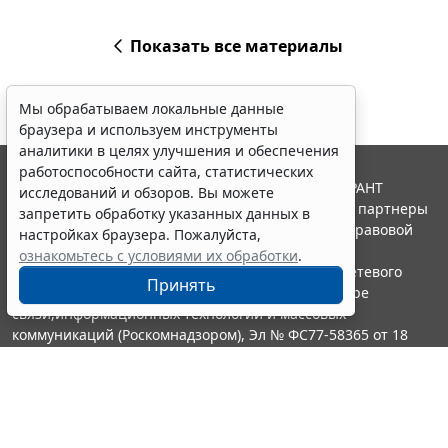
Показать все материалы
Мы обрабатываем локальные данные
браузера и используем инструменты
аналитики в целях улучшения и обеспечения
работоспособности сайта, статистических
© ООО "НПП "ГАРАНТ-СЕРВИС", 2026. Система ГАРАНТ
исследований и обзоров. Вы можете
выпускается с 1990 года. Компания "Гарант" и ее партнеры
запретить обработку указанных данных в
являются участниками Российской ассоциации правовой
настройках браузера. Пожалуйста,
информации ГАРАНТ.
ознакомьтесь с условиями их обработки
.
Портал ГАРАНТ.РУ зарегистрирован в качестве сетевого
Принять
издания Федеральной службой по надзору в сфере
связи,информационных технологий и массовых
коммуникаций (Роскомнадзором), Эл № ФС77-58365 от 18
июня 2014 года.
16+
Контакты
8-800-200-88-88