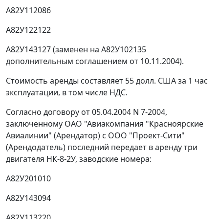
А82У112086
А82У122122
А82У143127 (заменен на А82У102135
дополнительным соглашением от 10.11.2004).
Стоимость аренды составляет 55 долл. США за 1 час
эксплуатации, в том числе НДС.
Согласно договору от 05.04.2004 N 7-2004,
заключенному ОАО "Авиакомпания "Красноярские
Авиалинии" (Арендатор) с ООО "Проект-Сити"
(Арендодатель) последний передает в аренду три
двигателя НК-8-2У, заводские номера:
А82У201010
А82У143094
А82У113220