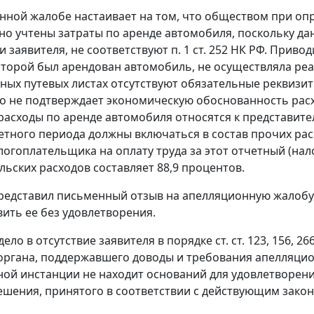
нной жалобе настаивает на том, что обществом при оп
о учтены затраты по аренде автомобиля, поскольку да
и заявителя, не соответствуют
п. 1 ст. 252
НК РФ. Приводи
которой был арендован автомобиль, не осуществляла ре
ных путевых листах отсутствуют обязательные реквизи
то не подтверждает экономическую обоснованность рас
расходы по аренде автомобиля относятся к представите
етного периода должны включаться в состав прочих ра
логоплательщика на оплату труда за этот отчетный (нало
льских расходов составляет 88,9 процентов.
редставил письменный отзыв на апелляционную жалобу,
вить ее без удовлетворения.
дело в отсутствие заявителя в порядке
ст. ст. 123
,
156
,
26
органа, поддержавшего доводы и требования апелляцио
ой инстанции не находит оснований для удовлетворен
ешения, принятого в соответствии с действующим закон