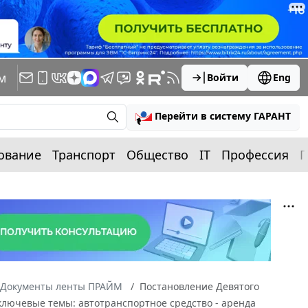
м
Войти
Eng
Перейти в систему ГАРАНТ
ование
Транспорт
Общество
IT
Профессия
П
Документы ленты ПРАЙМ
Постановление Девятого
(ключевые темы: автотранспортное средство - аренда