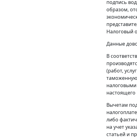
подпись вод
образом, от
экономическ
представите
Налоговый о
Данные дово
В соответст
производятс
(работ, усл
таможенную 
налоговыми 
настоящего 
Вычетам под
налогоплате
либо фактич
на учет ука
статьей и п