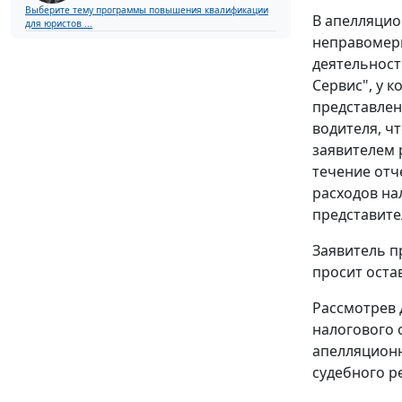
Выберите тему программы повышения квалификации
В апелляцио
для юристов ...
неправомерн
деятельност
Сервис", у 
представлен
водителя, ч
заявителем 
течение отч
расходов на
представите
Заявитель п
просит оста
Рассмотрев 
налогового 
апелляционн
судебного р