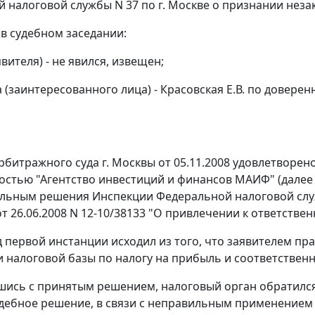
 налоговой службы N 37 по г. Москве о признании нез
 в судебном заседании:
явителя) - не явился, извещен;
 (заинтересованного лица) - Красовская Е.В. по доверен
битражного суда г. Москвы от 05.11.2008 удовлетворе
остью "Агентство инвестиций и финансов МАИФ" (далее 
льным решения Инспекции Федеральной налоговой службы
от 26.06.2008 N 12-10/38133 "О привлечении к ответств
д первой инстанции исходил из того, что заявителем п
 налоговой базы по налогу на прибыль и соответствен
шись с принятым решением, налоговый орган обратился
дебное решение, в связи с неправильным применением