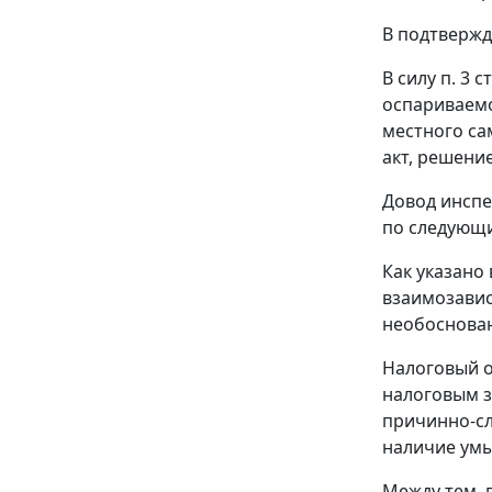
В подтвержд
В силу
п. 3 с
оспариваемо
местного са
акт, решени
Довод инспе
по следующ
Как указано
взаимозавис
необоснова
Налоговый о
налоговым з
причинно-сл
наличие умы
Между тем, 