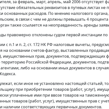
ителя, за февраль, март, апрель, май 2006 отсутствует
сутствие обязательных реквизитов в путевых листах не
и основанных расходов. По мнению налогового органа,
льским, в связи с чем не должны превышать 4 процента 
рган также ссылается на неоправданность аренды заяви
ды правомерно отклонены судом первой инстанции по
вии с
п.1
и
п. 2
,
ст. 172
НК РФ налоговые вычеты, предус
я на основании счетов-фактур, выставленных продавц
уг), имущественных прав, документов, подтверждающих ф
территорию Российской Федерации, документов, подтв
агентами, либо на основании иных документов в случа
Кодекса.
лежат, если иное не установлено настоящей статьей, т
льщику при приобретении товаров (работ, услуг), иму
ески уплаченные ими при ввозе товаров на таможенну
занных товаров (работ, услуг), имущественных прав с у
ри наличии соответствующих первичных документов.