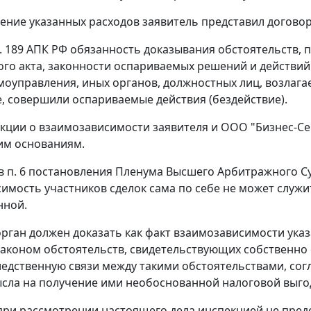
ение указанных расходов заявитель представил договоры
т. 189
АПК РФ обязанность доказывания обстоятельств, 
го акта, законности оспариваемых решений и действий 
моуправления, иных органов, должностных лиц, возлага
е, совершили оспариваемые действия (бездействие).
кции о взаимозависимости заявителя и ООО "Бизнес-С
им основаниям.
 в
п. 6
постановления Пленума Высшего Арбитражного Суда
имость участников сделок сама по себе не может служ
нной.
рган должен доказать как факт взаимозависимости ука
аконом обстоятельств, свидетельствующих собственно 
едственную связи между такими обстоятельствами, сог
сла на получение ими необоснованной налоговой выго
при рассмотрении настоящего дела инспекцией не пред