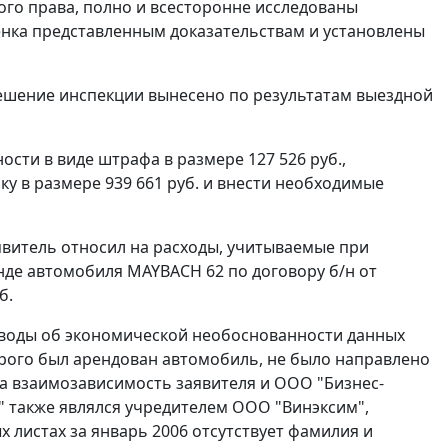
о права, полно и всесторонне исследованы
енка представленным доказательствам и установлены
решение инспекции вынесено по результатам выездной
сти в виде штрафа в размере 127 526 руб.,
ку в размере 939 661 руб. и внести необходимые
аявитель относил на расходы, учитываемые при
нде автомобиля MAYBACH 62 по договору б/н от
б.
оводы об экономической необоснованности данных
торого был арендован автомобиль, не было направлено
на взаимозависимость заявителя и ООО "Бизнес-
" также являлся учредителем ООО "Винэксим",
х листах за январь 2006 отсутствует фамилия и