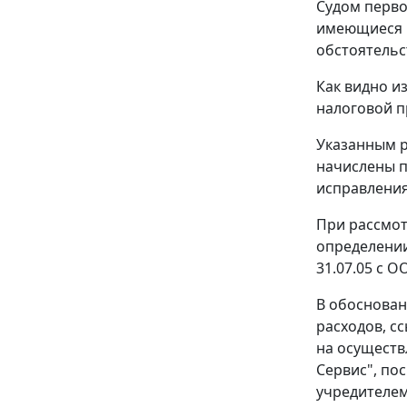
Судом перво
имеющиеся в
обстоятельс
Как видно и
налоговой п
Указанным р
начислены п
исправления
При рассмот
определении
31.07.05 с О
В обоснован
расходов, с
на осуществ
Сервис", по
учредителем