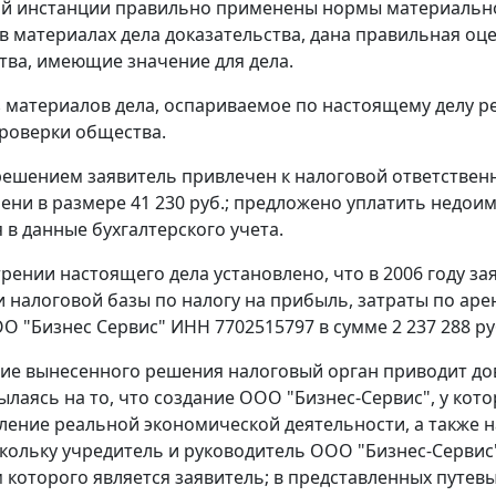
й инстанции правильно применены нормы материальног
 материалах дела доказательства, дана правильная оц
тва, имеющие значение для дела.
з материалов дела, оспариваемое по настоящему делу 
роверки общества.
ешением заявитель привлечен к налоговой ответственно
ени в размере 41 230 руб.; предложено уплатить недоим
 в данные бухгалтерского учета.
рении настоящего дела установлено, что в 2006 году з
 налоговой базы по налогу на прибыль, затраты по аре
ОО "Бизнес Сервис" ИНН 7702515797 в сумме 2 237 288 ру
ие вынесенного решения налоговый орган приводит д
сылаясь на то, что создание ООО "Бизнес-Сервис", у ко
ление реальной экономической деятельности, а также 
скольку учредитель и руководитель ООО "Бизнес-Сервис
 которого является заявитель; в представленных путевы