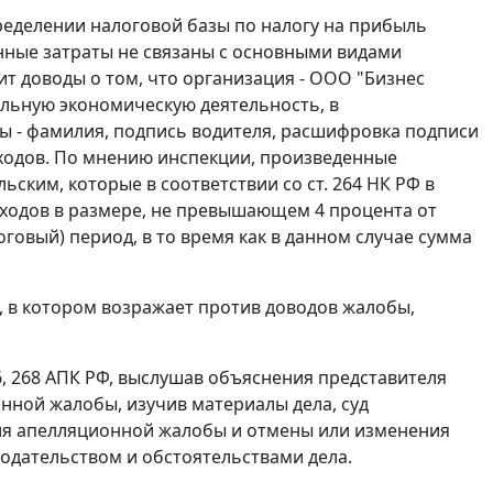
ределении налоговой базы по налогу на прибыль
нные затраты не связаны с основными видами
т доводы о том, что организация - ООО "Бизнес
альную экономическую деятельность, в
ты - фамилия, подпись водителя, расшифровка подписи
ходов. По мнению инспекции, произведенные
льским, которые в соответствии со
ст. 264
НК РФ в
сходов в размере, не превышающем 4 процента от
говый) период, в то время как в данном случае сумма
 в котором возражает против доводов жалобы,
6
,
268
АПК РФ, выслушав объяснения представителя
нной жалобы, изучив материалы дела, суд
ия апелляционной жалобы и отмены или изменения
одательством и обстоятельствами дела.