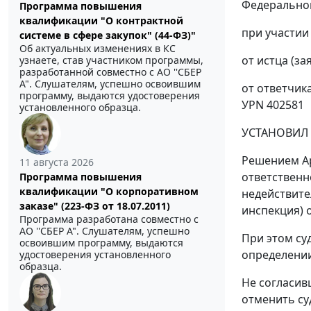
Федеральной
Программа повышения
квалификации "О контрактной
при участии
системе в сфере закупок" (44-ФЗ)"
Об актуальных изменениях в КС
от истца (за
узнаете, став участником программы,
разработанной совместно с АО ''СБЕР
А". Слушателям, успешно освоившим
от ответчика
программу, выдаются удостоверения
УРN 402581
установленного образца.
УСТАНОВИЛ
Решением Ар
11 августа 2026
ответственн
Программа повышения
квалификации "О корпоративном
недействите
заказе" (223-ФЗ от 18.07.2011)
инспекция) 
Программа разработана совместно с
АО ''СБЕР А". Слушателям, успешно
При этом су
освоившим программу, выдаются
определении
удостоверения установленного
образца.
Не согласив
отменить су