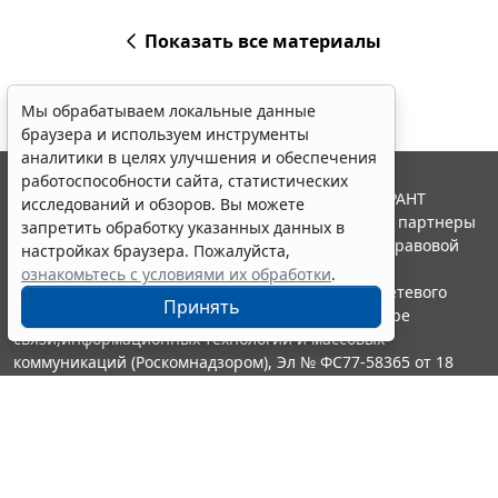
Показать все материалы
Мы обрабатываем локальные данные
браузера и используем инструменты
аналитики в целях улучшения и обеспечения
работоспособности сайта, статистических
© ООО "НПП "ГАРАНТ-СЕРВИС", 2026. Система ГАРАНТ
исследований и обзоров. Вы можете
выпускается с 1990 года. Компания "Гарант" и ее партнеры
запретить обработку указанных данных в
являются участниками Российской ассоциации правовой
настройках браузера. Пожалуйста,
информации ГАРАНТ.
ознакомьтесь с условиями их обработки
.
Портал ГАРАНТ.РУ зарегистрирован в качестве сетевого
Принять
издания Федеральной службой по надзору в сфере
связи,информационных технологий и массовых
коммуникаций (Роскомнадзором), Эл № ФС77-58365 от 18
июня 2014 года.
16+
Контакты
8-800-200-88-88