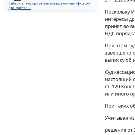
Выберите тему программы повышения квалификации
для юристов ...
Поскольку И
интересы др
принят во в
НДС порядка
При этом су
завершено к
выписку об 
Суд кассаци
настоящий с
ст. 120
Конст
или иного о
При таких о
Учитывая из
решение от 