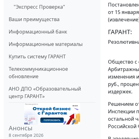
Постановлен
"Экспресс Проверка"
от 15 января
Ваши преимущества
(извлечение
ГАРАНТ:
Информационный банк
Резолютивна
Информационные материалы
Купить систему ГАРАНТ
Общество с 
Телекоммуникационное
Арбитражный
обновление
изменения и
руб., процен
АНО ДПО «Образовательный
издержек.
центр ГАРАНТ»
Решением от
Инспекции п
остальной ч
Российской 
Анонсы
8 сентября 2026
В апелляцио