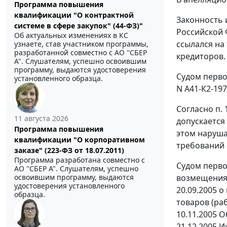
Программа повышения
квалификации "О контрактной
Законность 
системе в сфере закупок" (44-ФЗ)"
Российской 
Об актуальных изменениях в КС
ссылался на
узнаете, став участником программы,
разработанной совместно с АО ''СБЕР
кредиторов.
А". Слушателям, успешно освоившим
программу, выдаются удостоверения
Судом перво
установленного образца.
N А41-К2-19
Согласно
п. 
11 августа 2026
допускается
Программа повышения
этом наруша
квалификации "О корпоративном
требований 
заказе" (223-ФЗ от 18.07.2011)
Программа разработана совместно с
Судом перво
АО ''СБЕР А". Слушателям, успешно
возмещения 
освоившим программу, выдаются
удостоверения установленного
20.09.2005 
образца.
товаров (раб
10.11.2005 
21.12.2005 