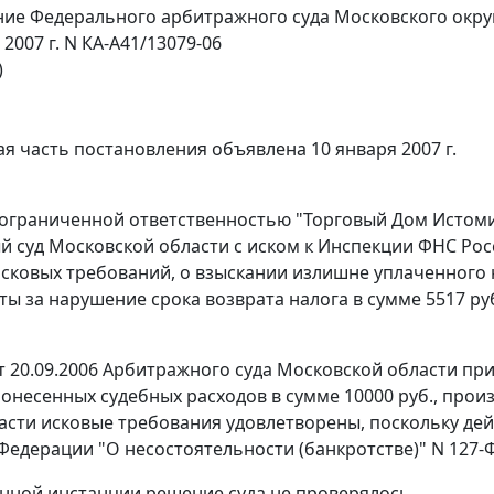
ие Федерального арбитражного суда Московского окру
 2007 г. N КА-А41/13079-06
)
я часть постановления объявлена 10 января 2007 г.
ограниченной ответственностью "Торговый Дом Истоми
 суд Московской области с иском к Инспекции ФНС Росс
сковых требований, о взыскании излишне уплаченного 
ты за нарушение срока возврата налога в сумме 5517 руб.
 20.09.2006 Арбитражного суда Московской области прин
онесенных судебных расходов в сумме 10000 руб., произ
асти исковые требования удовлетворены, поскольку де
Федерации "О несостоятельности (банкротстве)" N 127-ФЗ
нной инстанции решение суда не проверялось.