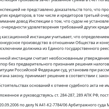
нспекцией не представлено доказательств того, что пр
угих кредиторов, в том числе и кредиторов третьей оч
нимание довод Инспекции о том, что судом не установ
 очередности удовлетворения требований других креди
д кассационной инстанции учитывает, что определением
онкурсное производство в отношении Общества и конк
исключении должника из Единого государственного реес
онной инстанции считает необоснованным утверждение 
пор без предварительного признания решения налогово
итуции Российской Федерации суд, установив при рассм
ргана закону, принимает решение в соответствии с зако
бстоятельствах оснований к отмене судебного акта не и
ложенное и руководствуясь
ст. 284-287
,
289
АПК РФ, пост
20.09.2006 по делу N А41-К2-7784/06 Арбитражного суда 