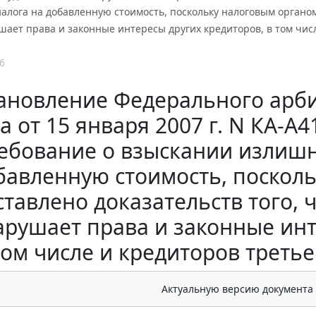
алога на добавленную стоимость, поскольку налоговым органом
шает права и законные интересы других кредиторов, в том чис
6
ановление Федерального арби
а от 15 января 2007 г. N КА-А
ебование о взыскании излишн
бавленную стоимость, поскол
ставлено доказательств того, 
арушает права и законные инт
том числе и кредиторов третье
Актуальную версию документа