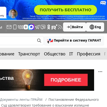
м
Войти
Eng
Перейти в систему ГАРАНТ
ование
Транспорт
Общество
IT
Профессия
П
Документы ленты ПРАЙМ
Постановление Федерального
06 Суд удовлетворил требование о взыскании излишне