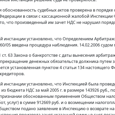
и обоснованность судебных актов проверена в порядке
Федерации в связи с кассационной жалобой Инспекции Ф
 то, что произведенный им зачет НДС не нарушил поря
й инстанции установлено, что Определением Арбитражно
760/05 введена процедура наблюдения. 14.02.2006 судо
1 ст. 63
Закона о банкротстве с даты вынесения арбитра
 прекращение денежных обязательств должника путем з
ется установленная
пунктом 4 статьи 134
настоящего Фе
кредиторов.
й инстанции установлено, что Инспекцией была провед
из бюджета НДС за май 2005 г. в размере 143926 руб., 
о признании обоснованным применения Обществом нало
от, услуг) в сумме 912669 руб. и о возмещении налогопл
Обществом подано заявление в Инспекцию о возврате на 
Инспекция произвела зачет указанной суммы в счет пог