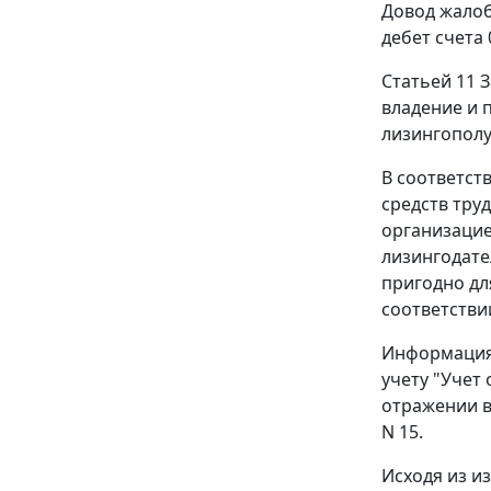
Довод жалоб
дебет
счета 
Статьей 11
З
владение и 
лизингополу
В соответст
средств тру
организацие
лизингодате
пригодно дл
соответстви
Информация 
учету "Учет
отражении в
N 15.
Исходя из и