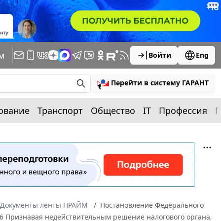
м
Войти
Eng
Перейти в систему ГАРАНТ
ование
Транспорт
Общество
IT
Профессия
П
Документы ленты ПРАЙМ
Постановление Федерального
5-06 Признавая недействительным решение налогового органа,