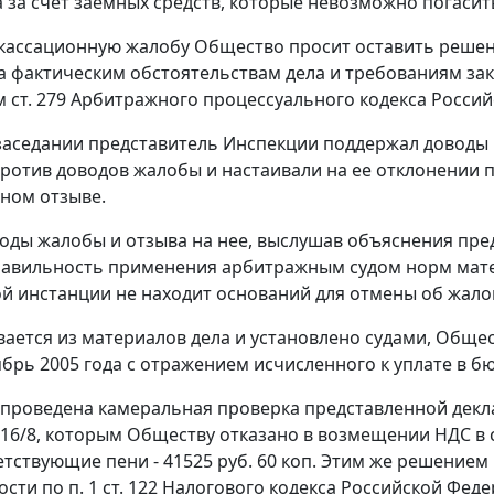
 за счет заемных средств, которые невозможно погасит
 кассационную жалобу Общество просит оставить решени
а фактическим обстоятельствам дела и требованиям зак
м
ст. 279
Арбитражного процессуального кодекса Россий
заседании представитель Инспекции поддержал доводы
ротив доводов жалобы и настаивали на ее отклонении п
ном отзыве.
оды жалобы и отзыва на нее, выслушав объяснения пред
авильность применения арбитражным судом норм матер
й инстанции не находит оснований для отмены об жало
вается из материалов дела и установлено судами, Обще
ябрь 2005 года с отражением исчисленного к уплате в б
проведена камеральная проверка представленной декл
N 16/8, которым Обществу отказано в возмещении НДС в 
ветствующие пени - 41525 руб. 60 коп. Этим же решение
ости по
п. 1 ст. 122
Налогового кодекса Российской Федер