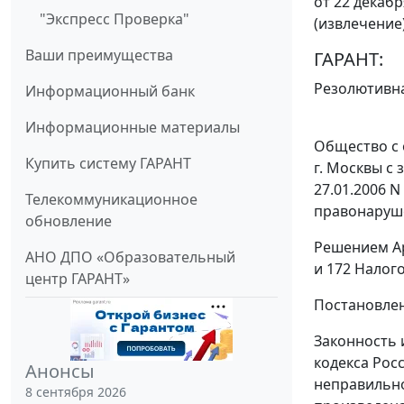
от 22 декабр
"Экспресс Проверка"
(извлечение
Ваши преимущества
ГАРАНТ:
Резолютивна
Информационный банк
Информационные материалы
Общество с 
Купить систему ГАРАНТ
г. Москвы с
27.01.2006 
Телекоммуникационное
правонаруш
обновление
Решением Ар
АНО ДПО «Образовательный
и
172
Налого
центр ГАРАНТ»
Постановлен
Законность 
кодекса Рос
Анонсы
неправильно
8 сентября 2026