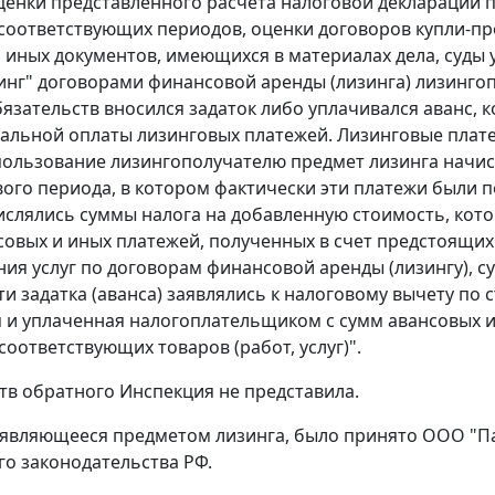
ценки представленного расчета налоговой декларации п
соответствующих периодов, оценки договоров купли-про
 иных документов, имеющихся в материалах дела, суды 
инг" договорами финансовой аренды (лизинга) лизинго
язательств вносился задаток либо уплачивался аванс, 
льной оплаты лизинговых платежей. Лизинговые плате
пользование лизингополучателю предмет лизинга начис
вого периода, в котором фактически эти платежи были 
ислялись суммы налога на добавленную стоимость, кото
совых и иных платежей, полученных в счет предстоящих 
ния услуг по договорам финансовой аренды (лизингу), 
ти задатка (аванса) заявлялись к налоговому вычету по 
 и уплаченная налогоплательщиком с сумм авансовых и
соответствующих товаров (работ, услуг)".
тв обратного Инспекция не представила.
являющееся предметом лизинга, было принято ООО "Пар
о законодательства РФ.