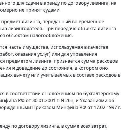
ного для сдачи в аренду по договору лизинга, на
омерно не принят судами.
о предмет лизинга, переданный во временное
ью лизингодателя. При передаче объекта лизинга
йся объектом налогообложения.
ся часть имущества, используемая в качестве
абот, оказания услуг) или для управления
я предметом лизинга, признается сумма расходов
ления и доведение до состояния, в котором оно
ащих вычету или учитываемых в составе расходов в
я в соответствии с
Положением
по бухгалтерскому
нфина РФ от 30.01.2001 г. N 26н, и
Указаниями
об
утвержденными
Приказом
Минфина РФ от 17.02.1997 г.
ду по договору лизинга, в сумме всех затрат,