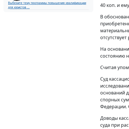
Выберите тему программы повышения квалификации
40 коп. и е
для юристов ...
В обоснован
приобретенн
материальны
отсутствует
На основани
состоянию на
Считая упом
Суд кассаци
исследовани
оснований д
спорных сум
Федерации. 
Доводы касс
суда при ра