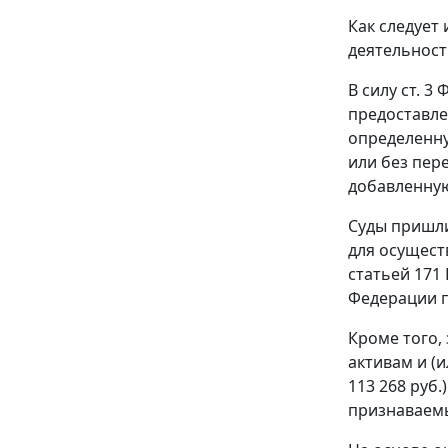
Как следует
деятельност
В силу
ст. 3
Ф
предоставле
определенну
или без пер
добавленную
Суды пришли
для осущест
статьей 171
Федерации п
Кроме того,
активам и (
113 268 руб
признаваем