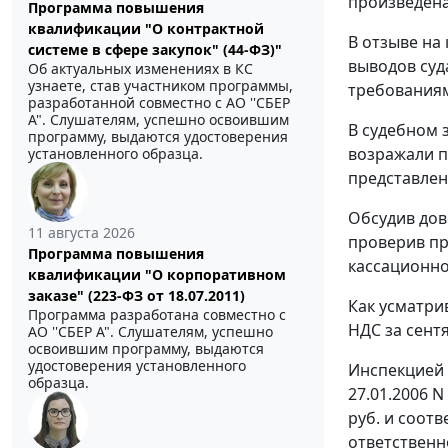
произведена
Программа повышения
квалификации "О контрактной
В отзыве на
системе в сфере закупок" (44-ФЗ)"
выводов суд
Об актуальных изменениях в КС
узнаете, став участником программы,
требования
разработанной совместно с АО ''СБЕР
А". Слушателям, успешно освоившим
В судебном 
программу, выдаются удостоверения
возражали п
установленного образца.
представлен
Обсудив дов
11 августа 2026
проверив пр
Программа повышения
кассационно
квалификации "О корпоративном
заказе" (223-ФЗ от 18.07.2011)
Как усматри
Программа разработана совместно с
НДС за сент
АО ''СБЕР А". Слушателям, успешно
освоившим программу, выдаются
удостоверения установленного
Инспекцией 
образца.
27.01.2006 
руб. и соот
ответственн