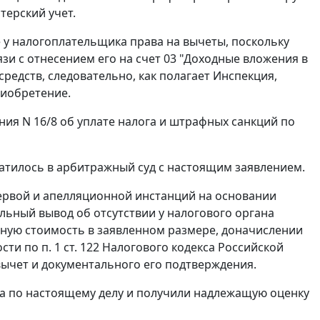
терский учет.
 у налогоплательщика права на вычеты, поскольку
зи с отнесением его на
счет 03
"Доходные вложения в
редств, следовательно, как полагает Инспекция,
риобретение.
я N 16/8 об уплате налога и штрафных санкций по
тилось в арбитражный суд с настоящим заявлением.
ервой и апелляционной инстанций на основании
льный вывод об отсутствии у налогового органа
нную стоимость в заявленном размере, доначислении
ости по
п. 1 ст. 122
Налогового кодекса Российской
вычет и документального его подтверждения.
а по настоящему делу и получили надлежащую оценку