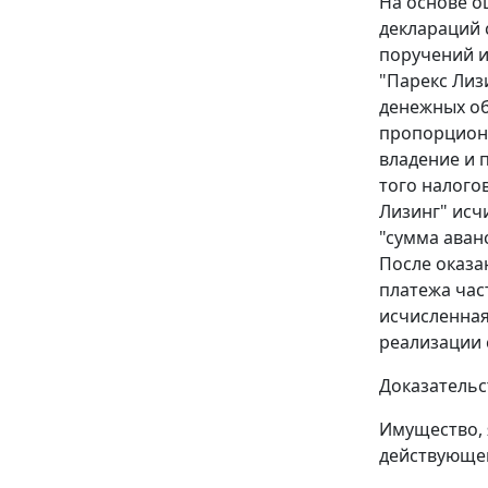
На основе о
деклараций 
поручений и
"Парекс Лиз
денежных об
пропорциона
владение и 
того налого
Лизинг" исч
"сумма аван
После оказа
платежа час
исчисленная
реализации 
Доказательс
Имущество, 
действующег