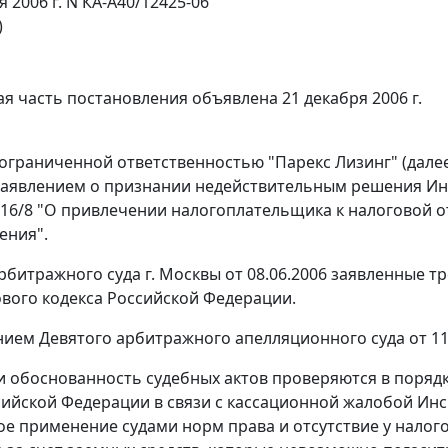
я 2006 г. N КА-А40/12425-06
)
я часть постановления объявлена 21 декабря 2006 г.
ограниченной ответственностью "Парекс Лизинг" (дале
 заявлением о признании недействительным решения Инсп
N 16/8 "О привлечении налогоплательщика к налоговой 
ения".
битражного суда г. Москвы от 08.06.2006 заявленные т
вого кодекса Российской Федерации.
ием Девятого арбитражного апелляционного суда от 11.
и обоснованность судебных актов проверяются в поряд
сийской Федерации в связи с кассационной жалобой Инс
е применение судами норм права и отсутствие у налог