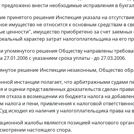
му предложено внести необходимые исправления в бухгал
ие принятого решения Инспекция указала на отсутствие
ое имущество не относится к основным средствам в свя
е ценности", имущество приобретено за счет заемных с
 реальный характер затрат налогоплательщика на его п
и упомянутого решения Обществу направлены требовани
 27.01.2006 с указанием срока уплаты - до 27.03.2006.
янутое решение Инспекции незаконным, Общество обра
онной инстанции полагает, что арбитражными судами п
я и оценки представленных доказательств сделан прави
ля отказа в возмещении из бюджета налога на добавле
м налога и пени, привлечения к налоговой ответственн
Суд исходил из наличия у налогоплательщика права на 
ационной жалобы являются позицией налогового орган
ссмотрении настоящего спора.