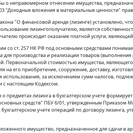
ы о неправомерном отнесении имущества, предназначен
03
"Доходные вложения в материальные ценности" прав
акона "О финансовой аренде (лизинге) установлено, чт
пользование лизингополучателю, является собственност
чателю происходит оказание платной услуги, являюще
вии со
ст. 257
НК РФ под основными средствами понимает
да для производства и реализации товаров (выполнения р
й. Первоначальной стоимостью имущества, являющегос
ля на его приобретение, сооружение, доставку, изготов
я использования, за исключением сумм налогов, подлеж
и с настоящим
Кодексом
.
о предметах лизинга в бухгалтерском учете формируетс
 основных средств" ПБУ 6/01, утвержденным
Приказом
Ми
 бухгалтерском учете операций по договору лизинга, 
зложенного имущество, предназначенное для сдачи в арен