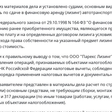
 из материалов дела и установлено судами, основным в
ь по сдаче в финансовую аренду (лизинг) автотранспорт
едерального закона от 29.10.1998 N 164-ФЗ "О финансов
нию ранее приобретенного имущества, являющегося пр
ю плату и на определенных договором лизинга условия
ехода права собственности на указанный предмет лизи
 стоимость.
 к правильному выводу о том, что ООО "Парекс Лизинг
вления операций, признаваемых объектами налогообло
НК Российской Федерации налоговые вычеты, соблюде
орядка применения налоговых вычетов и документальн
 заявителем представлен в материалы дела расчет по с
или) основным средствам, не требующим сборки, монтаж
.) и 317 декларации (по иным товарам (работам, услуга
ых объектами налогообложения).