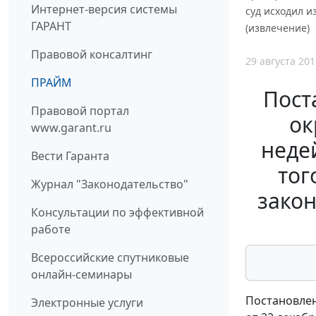
Интернет-версия системы
суд исходил и
ГАРАНТ
(извлечение)
Правовой консалтинг
29 августа 201
ПРАЙМ
Пост
Правовой портал
ок
www.garant.ru
неде
Вести Гаранта
тог
Журнал "Законодательство"
закон
Консультации по эффективной
работе
Всероссийские спутниковые
онлайн-семинары
Постановлен
Электронные услуги