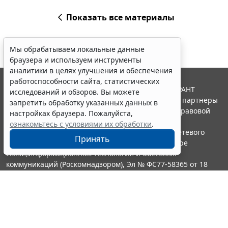
Показать все материалы
Мы обрабатываем локальные данные
браузера и используем инструменты
аналитики в целях улучшения и обеспечения
работоспособности сайта, статистических
© ООО "НПП "ГАРАНТ-СЕРВИС", 2026. Система ГАРАНТ
исследований и обзоров. Вы можете
выпускается с 1990 года. Компания "Гарант" и ее партнеры
запретить обработку указанных данных в
являются участниками Российской ассоциации правовой
настройках браузера. Пожалуйста,
информации ГАРАНТ.
ознакомьтесь с условиями их обработки
.
Портал ГАРАНТ.РУ зарегистрирован в качестве сетевого
Принять
издания Федеральной службой по надзору в сфере
связи,информационных технологий и массовых
коммуникаций (Роскомнадзором), Эл № ФС77-58365 от 18
июня 2014 года.
16+
Контакты
8-800-200-88-88