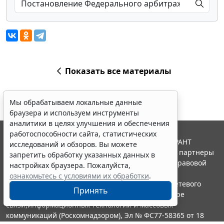
Показать все материалы
Мы обрабатываем локальные данные
браузера и используем инструменты
аналитики в целях улучшения и обеспечения
работоспособности сайта, статистических
© ООО "НПП "ГАРАНТ-СЕРВИС", 2026. Система ГАРАНТ
исследований и обзоров. Вы можете
выпускается с 1990 года. Компания "Гарант" и ее партнеры
запретить обработку указанных данных в
являются участниками Российской ассоциации правовой
настройках браузера. Пожалуйста,
информации ГАРАНТ.
ознакомьтесь с условиями их обработки
.
Портал ГАРАНТ.РУ зарегистрирован в качестве сетевого
Принять
издания Федеральной службой по надзору в сфере
связи,информационных технологий и массовых
коммуникаций (Роскомнадзором), Эл № ФС77-58365 от 18