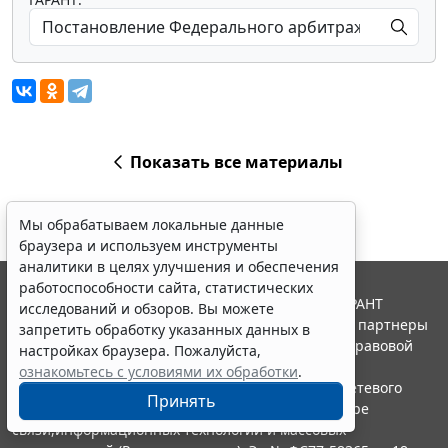
Показать все материалы
Мы обрабатываем локальные данные
браузера и используем инструменты
аналитики в целях улучшения и обеспечения
работоспособности сайта, статистических
© ООО "НПП "ГАРАНТ-СЕРВИС", 2026. Система ГАРАНТ
исследований и обзоров. Вы можете
выпускается с 1990 года. Компания "Гарант" и ее партнеры
запретить обработку указанных данных в
являются участниками Российской ассоциации правовой
настройках браузера. Пожалуйста,
информации ГАРАНТ.
ознакомьтесь с условиями их обработки
.
Портал ГАРАНТ.РУ зарегистрирован в качестве сетевого
Принять
издания Федеральной службой по надзору в сфере
связи,информационных технологий и массовых