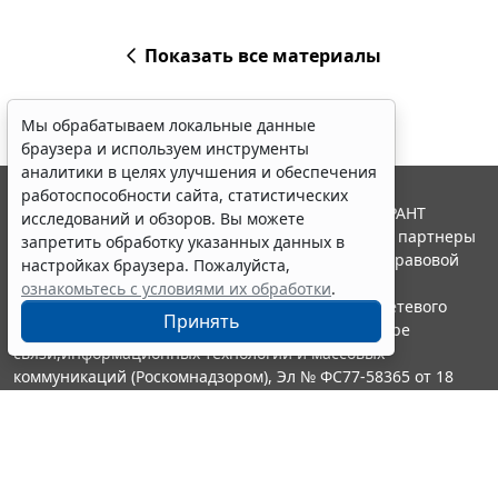
Показать все материалы
Мы обрабатываем локальные данные
браузера и используем инструменты
аналитики в целях улучшения и обеспечения
работоспособности сайта, статистических
© ООО "НПП "ГАРАНТ-СЕРВИС", 2026. Система ГАРАНТ
исследований и обзоров. Вы можете
выпускается с 1990 года. Компания "Гарант" и ее партнеры
запретить обработку указанных данных в
являются участниками Российской ассоциации правовой
настройках браузера. Пожалуйста,
информации ГАРАНТ.
ознакомьтесь с условиями их обработки
.
Портал ГАРАНТ.РУ зарегистрирован в качестве сетевого
Принять
издания Федеральной службой по надзору в сфере
связи,информационных технологий и массовых
коммуникаций (Роскомнадзором), Эл № ФС77-58365 от 18
июня 2014 года.
16+
Контакты
8-800-200-88-88