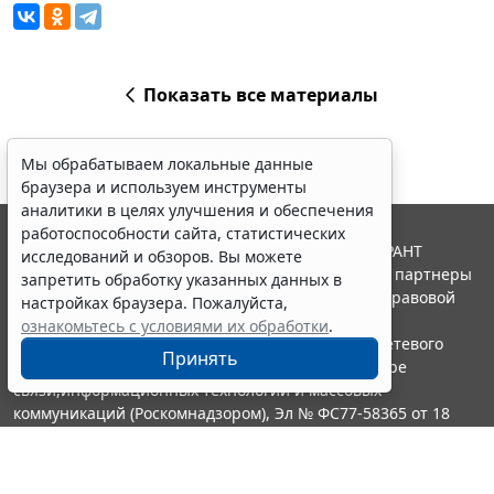
Показать все материалы
Мы обрабатываем локальные данные
браузера и используем инструменты
аналитики в целях улучшения и обеспечения
работоспособности сайта, статистических
© ООО "НПП "ГАРАНТ-СЕРВИС", 2026. Система ГАРАНТ
исследований и обзоров. Вы можете
выпускается с 1990 года. Компания "Гарант" и ее партнеры
запретить обработку указанных данных в
являются участниками Российской ассоциации правовой
настройках браузера. Пожалуйста,
информации ГАРАНТ.
ознакомьтесь с условиями их обработки
.
Портал ГАРАНТ.РУ зарегистрирован в качестве сетевого
Принять
издания Федеральной службой по надзору в сфере
связи,информационных технологий и массовых
коммуникаций (Роскомнадзором), Эл № ФС77-58365 от 18
июня 2014 года.
16+