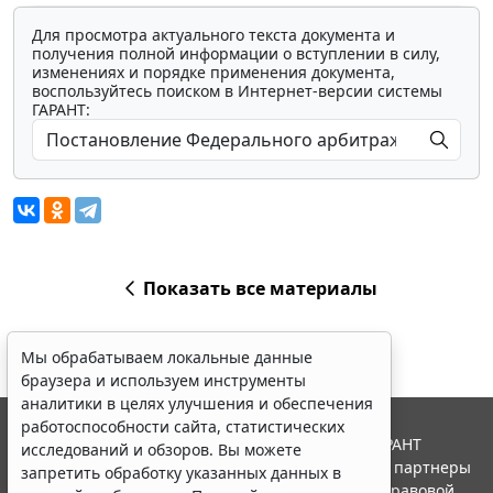
Для просмотра актуального текста документа и
получения полной информации о вступлении в силу,
изменениях и порядке применения документа,
воспользуйтесь поиском в Интернет-версии системы
ГАРАНТ:
Показать все материалы
Мы обрабатываем локальные данные
браузера и используем инструменты
аналитики в целях улучшения и обеспечения
работоспособности сайта, статистических
© ООО "НПП "ГАРАНТ-СЕРВИС", 2026. Система ГАРАНТ
исследований и обзоров. Вы можете
выпускается с 1990 года. Компания "Гарант" и ее партнеры
запретить обработку указанных данных в
являются участниками Российской ассоциации правовой