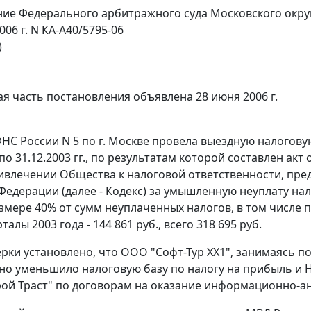
ие Федерального арбитражного суда Московского окру
006 г. N КА-А40/5795-06
)
я часть постановления объявлена 28 июня 2006 г.
НС России N 5 по г. Москве провела выездную налогову
. по 31.12.2003 гг., по результатам которой составлен акт 
ривлечении Общества к налоговой ответственности, пр
Федерации (далее - Кодекс) за умышленную неуплату на
мере 40% от сумм неуплаченных налогов, в том числе по 
арталы 2003 года - 144 861 руб., всего 318 695 руб.
ерки установлено, что ООО "Софт-Тур XX1", занимаясь п
о уменьшило налоговую базу по налогу на прибыль и 
ой Траст" по договорам на оказание информационно-ан