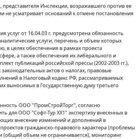
 представителя Инспекции, возражавшего против ее
ии не усматривает оснований к отмене постановления
я услуг от 16.04.03 г. предусмотрена обязанность
налитические услуги, перечень и объем которых
ю, в целях обеспечения в рамках проекта
фере, а также обеспечения их либерального и
лект публикаций российской прессы (2002-2003 гг.),
 законодательных актов о налогах, правовые
олнений в
Налоговый кодекс
РФ, рассматриваемых
их выносимых в Государственную думу третьего
занность ООО "ПромСтройТорг", согласно
ть для ООО "Софт-Тур XX1" экспертизу внесенных в
ающих внесение изменений и дополнений в
опроектов гражданско-правового характера (проблемы
и (общий объем не ограничивается), мониторинг