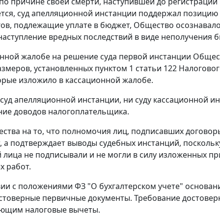
о причине своей смерти, наступившей до регистрации 
ется, суд апелляционной инстанции поддержал позицию 
ов, подлежащие уплате в бюджет, Общество осознавало
 наступление вредных последствий в виде неполучения
нной жалобе на решение суда первой инстанции Общест
размеров, установленных
пунктом 1 статьи 122
Налогового
орые изложило в кассационной жалобе.
 суд апелляционной инстанции, ни суду кассационной и
ие доводов налогоплательщика.
ства на то, что полномочия лиц, подписавших договор
, а подтверждает выводы судебных инстанций, поскольк
 лица не подписывали и не могли в силу изложенных пр
 работ.
вии с положениями
ФЗ
"О бухгалтерском учете" основан
стоверные первичные документы. Требование достоверн
ющим налоговые вычеты.