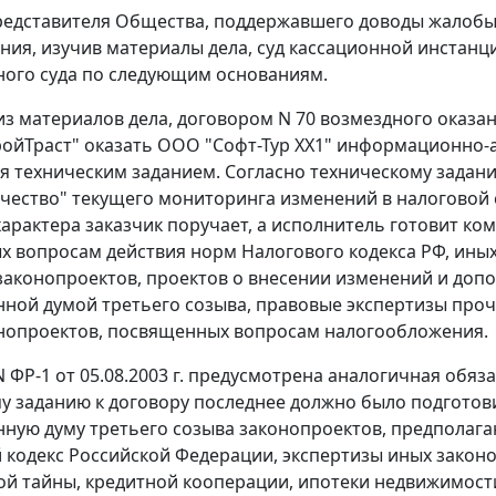
едставителя Общества, поддержавшего доводы жалобы,
ния, изучив материалы дела, суд кассационной инстанц
ого суда по следующим основаниям.
из материалов дела, договором N 70 возмездного оказани
ойТраст" оказать ООО "Софт-Тур XX1" информационно-а
я техническим заданием. Согласно техническому задани
чество" текущего мониторинга изменений в налоговой с
арактера заказчик поручает, а исполнитель готовит комп
х вопросам действия норм
Налогового кодекса
РФ, иных
законопроектов, проектов о внесении изменений и доп
нной думой третьего созыва, правовые экспертизы проч
нопроектов, посвященных вопросам налогообложения.
 ФР-1 от 05.08.2003 г. предусмотрена аналогичная обя
у заданию к договору последнее должно было подготови
нную думу третьего созыва законопроектов, предполаг
 кодекс
Российской Федерации, экспертизы иных закон
й тайны, кредитной кооперации, ипотеки недвижимост