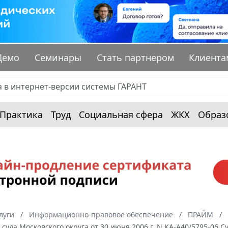
Демо
Семинары
Стать партнером
Клиента
Практика
Труд
Социальная сфера
ЖКХ
Образ
луги
Информационно-правовое обеспечение
ПРАЙМ
суда Московского округа от 30 июня 2006 г. N КА-А40/5795-06 