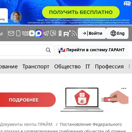
м
Войти
Eng
Перейти в систему ГАРАНТ
ование
Транспорт
Общество
IT
Профессия
П
Документы ленты ПРАЙМ
Постановление Федерального
Суд отказал в удовлетворении требования общества об отмене