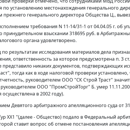
говой проверки отмечено, что сотрудниками МВД Росс
 по установлению местонахождения генерального директ
 прежнего генерального директора Общества Ц., вывез 
еисполнением требования N 11-14/31-1 от 04.04.05 г. об
о принудительном взыскании 318695 руб. в Арбитражный 
алогового органа удовлетворено.
д по результатам исследования материалов дела приз
ния, ответственность за которое предусмотрена
п. 3 ст
 представило никаких документов, подтверждающих и
раст", тогда как в ходе налоговой проверки установлено
тчетность, руководителем ООО "СК Строй Траст" значитс
руководителем ООО "ПромСтройТорг" Б. умер 11.11.2000 
 осуществлена в 2002 году).
ием Девятого арбитражного апелляционного суда от 31.0
ур XX1 "(далее - Общество) подало в Федеральный арб
оторой ставит вопрос об отмене постановления апелляц