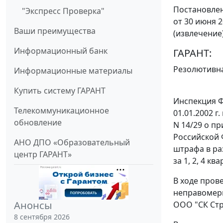
Постановлен
"Экспресс Проверка"
от 30 июня 2
Ваши преимущества
(извлечение
Информационный банк
ГАРАНТ:
Резолютивна
Информационные материалы
Купить систему ГАРАНТ
Инспекция Ф
Телекоммуникационное
01.01.2002 г
обновление
N 14/29 о п
Российской 
АНО ДПО «Образовательный
штрафа в раз
центр ГАРАНТ»
за 1, 2, 4 кв
В ходе пров
неправомерн
Анонсы
ООО "СК Стр
8 сентября 2026