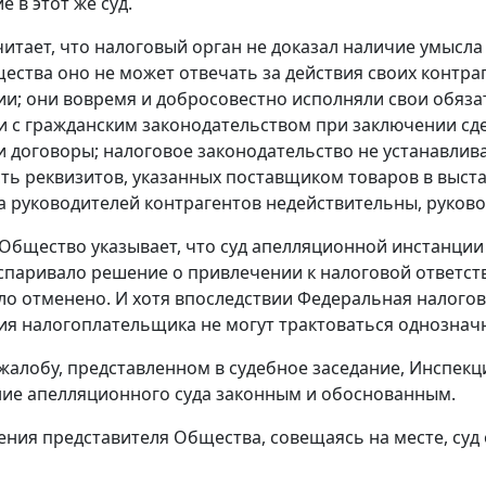
 в этот же суд.
итает, что налоговый орган не доказал наличие умысл
ства оно не может отвечать за действия своих контраге
и; они вовремя и добросовестно исполняли свои обяза
и с
гражданским законодательством
при заключении сд
 договоры; налоговое законодательство не устанавлив
ть реквизитов, указанных поставщиком товаров в выстав
а руководителей контрагентов недействительны, руково
 Общество указывает, что суд апелляционной инстанции 
паривало решение о привлечении к налоговой ответстве
о отменено. И хотя впоследствии Федеральная налогов
вия налогоплательщика не могут трактоваться однознач
 жалобу, представленном в судебное заседание, Инспекц
ие апелляционного суда законным и обоснованным.
ения представителя Общества, совещаясь на месте, су