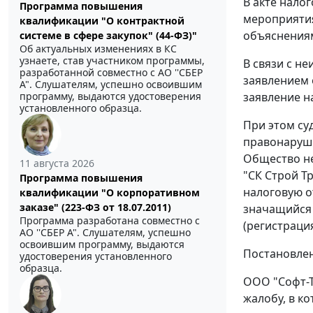
В акте нало
Программа повышения
мероприятия
квалификации "О контрактной
объяснениям
системе в сфере закупок" (44-ФЗ)"
Об актуальных изменениях в КС
узнаете, став участником программы,
В связи с н
разработанной совместно с АО ''СБЕР
заявлением 
А". Слушателям, успешно освоившим
программу, выдаются удостоверения
заявление н
установленного образца.
При этом су
правонаруше
Общество не
11 августа 2026
"СК Строй Т
Программа повышения
налоговую о
квалификации "О корпоративном
заказе" (223-ФЗ от 18.07.2011)
значащийся 
Программа разработана совместно с
(регистрация
АО ''СБЕР А". Слушателям, успешно
освоившим программу, выдаются
Постановлен
удостоверения установленного
образца.
ООО "Софт-Т
жалобу, в к