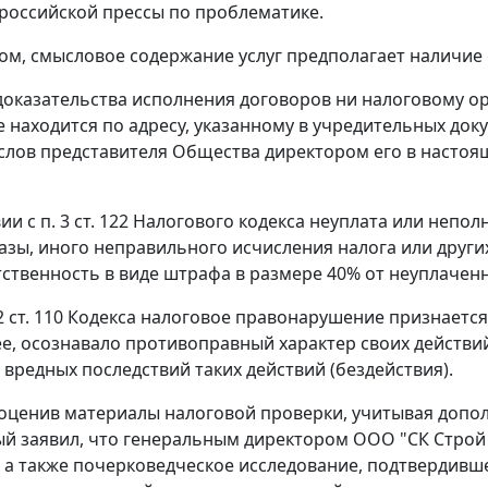
российской прессы по проблематике.
ом, смысловое содержание услуг предполагает наличие
доказательства исполнения договоров ни налоговому ор
 находится по адресу, указанному в учредительных доку
слов представителя Общества директором его в настоящее 
вии с
п. 3 ст. 122
Налогового кодекса неуплата или неполн
азы, иного неправильного исчисления налога или друг
тственность в виде штрафа в размере 40% от неуплачен
2 ст. 110
Кодекса налоговое правонарушение признается
, осознавало противоправный характер своих действий 
 вредных последствий таких действий (бездействия).
оценив материалы налоговой проверки, учитывая доп
орый заявил, что генеральным директором ООО "СК Строй 
 а также почерковедческое исследование, подтвердившее