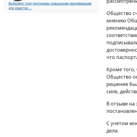
рассмотрение
Выберите тему программы повышения квалификации
для юристов ...
Общество сч
мнению Обще
рекомендаци
соответстви
подписывали
достовернос
что паспорт
Кроме того,
Общество ос
решение был
силе, дейст
В отзыве на
постановлен
С учетом мн
дела.