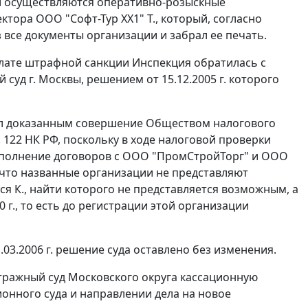
ии осуществляются оперативно-розыскные
ора ООО "Софт-Тур XX1" Т., который, согласно
все документы организации и забрал ее печать.
 уплате штрафной санкции Инспекция обратилась с
суд г. Москвы, решением от 15.12.2005 г. которого
нал доказанным совершение Обществом налогового
. 122
НК РФ, поскольку в ходе налоговой проверки
сполнение договоров с ООО "ПромСтройТорг" и ООО
, что названные организации не представляют
я К., найти которого не представляется возможным, а
г., то есть до регистрации этой организации
3.2006 г. решение суда оставлено без изменения.
итражный суд Московского округа кассационную
ионного суда и направлении дела на новое