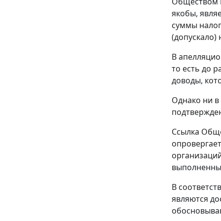
Обществом п
якобы, явля
суммы налог
(допускало)
В апелляцио
то есть до 
доводы, кот
Однако ни в
подтвержден
Ссылка Обще
опровергает
организаций
выполненных
В соответст
являются до
обосновыва