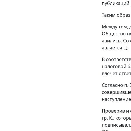
публикаций 
Таким образ
Между тем, 
Общество не
явились. Со 
является Ц.
В соответст
налоговой б
влечет отве
Согласно
п. 
совершившее
наступление
Проверив и 
гр. К., кот
подписывал,