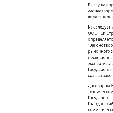
Выслушав пр
удовлетворе
апелляционн
Как следует 
ООО "СК Стр
определяетс
"Законотвор
рыночного х
посвященны
экспертизы 
Государстве
созыва зако
Договором N
техническом
Государстве
Гражданский
коммерческо