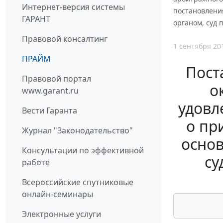
Интернет-версия системы
постановления
ГАРАНТ
органом, суд
Правовой консалтинг
1 сентября 20
ПРАЙМ
Пост
Правовой портал
о
www.garant.ru
удовл
Вести Гаранта
о пр
Журнал "Законодательство"
основ
Консультации по эффективной
су
работе
Всероссийские спутниковые
онлайн-семинары
Электронные услуги