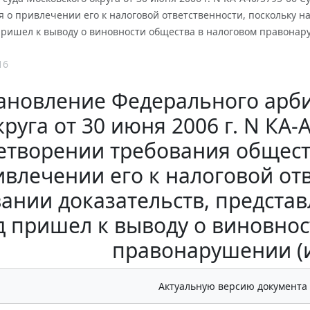
 о привлечении его к налоговой ответственности, поскольку н
 пришел к выводу о виновности общества в налоговом правонар
16
ановление Федерального арби
круга от 30 июня 2006 г. N КА-
етворении требования общест
ивлечении его к налоговой отв
ании доказательств, предста
д пришел к выводу о виновно
правонарушении (
Актуальную версию документа