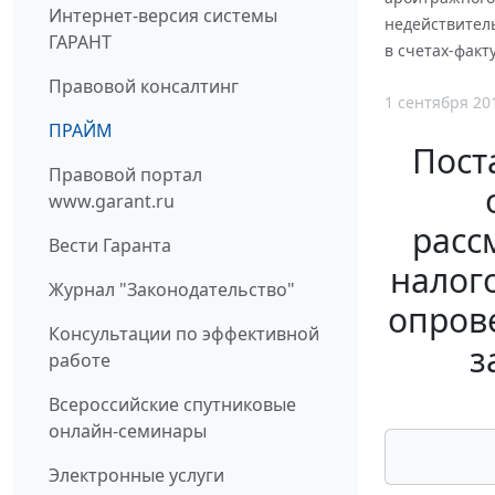
Интернет-версия системы
недействител
ГАРАНТ
в счетах-факт
Правовой консалтинг
1 сентября 20
ПРАЙМ
Пост
Правовой портал
www.garant.ru
расс
Вести Гаранта
налог
Журнал "Законодательство"
опров
Консультации по эффективной
з
работе
Всероссийские спутниковые
онлайн-семинары
Электронные услуги