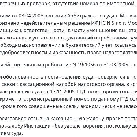
встречных проверок, отсутствие номера по импортной
ем от 03.04.2006 решение Арбитражного суда г. Москвы о
ризнано недействительным решение ИФНС N 5 по г. Москв
льщика к ответственности" в части уменьшения вычета,
предложения к уплате в срок, указанный в требовании 
обходимых исправлении в бухгалтерский учет, ссылаясь
едобросовестности и доказанность права налогоплател
действительным требование N 19/1056 от 31.03.2005 г. 
и обоснованность постановления суда проверяется в п
в связи с кассационной жалобой налогового органа, в к
иле решение суда от 17.11.2005.
ГТД
, по которому товар
, кроме того, регистрационный номер по данному
ГТД
сф
 а кроме того совершенные сделки экономически нецеле
едставило отзыв на кассационную жалобу, просит поста
ю жалобу Инспекции - без удовлетворения, поскольку 
ием суда.