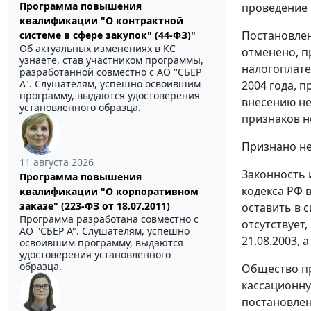
Программа повышения
проведение 
квалификации "О контрактной
Постановлени
системе в сфере закупок" (44-ФЗ)"
Об актуальных изменениях в КС
отменено, п
узнаете, став участником программы,
налогоплате
разработанной совместно с АО ''СБЕР
А". Слушателям, успешно освоившим
2004 года, 
программу, выдаются удостоверения
внесению не
установленного образца.
признаков н
Признано не
11 августа 2026
Законность 
Программа повышения
кодекса РФ 
квалификации "О корпоративном
заказе" (223-ФЗ от 18.07.2011)
оставить в с
Программа разработана совместно с
отсутствует
АО ''СБЕР А". Слушателям, успешно
21.08.2003,
освоившим программу, выдаются
удостоверения установленного
образца.
Общество пр
кассационну
постановлен