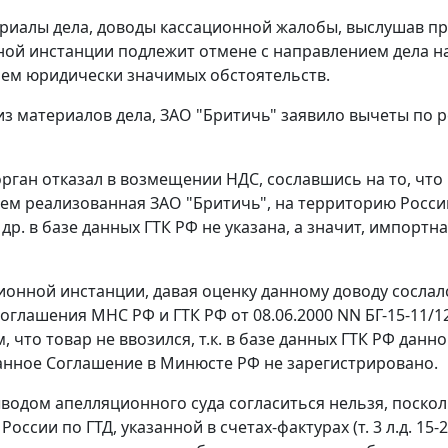
риалы дела, доводы кассационной жалобы, выслушав пре
ой инстанции подлежит отмене с направлением дела на
ем юридически значимых обстоятельств.
 из материалов дела, ЗАО "Бритичь" заявило вычеты по
рган отказал в возмещении НДС, сославшись на то, что
м реализованная ЗАО "Бритичь", на территорию России 
 и др. в базе данных ГТК РФ не указана, а значит, импор
ионной инстанции, давая оценку данному доводу сослалс
оглашения
МНС РФ и ГТК РФ от 08.06.2000 NN БГ-15-11/1
, что товар не ввозился, т.к. в базе данных ГТК РФ дан
данное
Соглашение
в Минюсте РФ не зарегистрировано.
водом апелляционного суда согласиться нельзя, посколь
 России по
ГТД
, указанной в счетах-фактурах (т. 3 л.д. 1