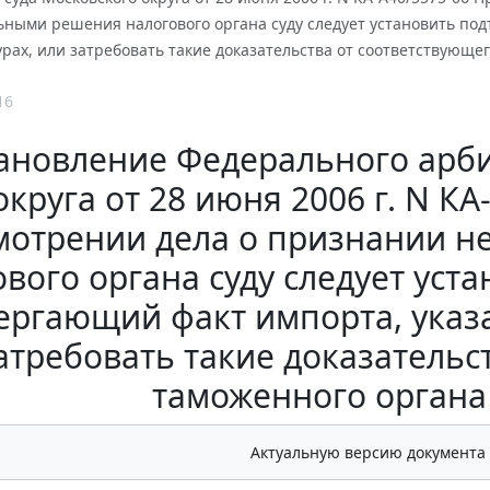
ьными решения налогового органа суду следует установить п
урах, или затребовать такие доказательства от соответствующе
16
ановление Федерального арби
округа от 28 июня 2006 г. N К
мотрении дела о признании 
ового органа суду следует ус
ергающий факт импорта, указа
атребовать такие доказательс
таможенного органа
Актуальную версию документа