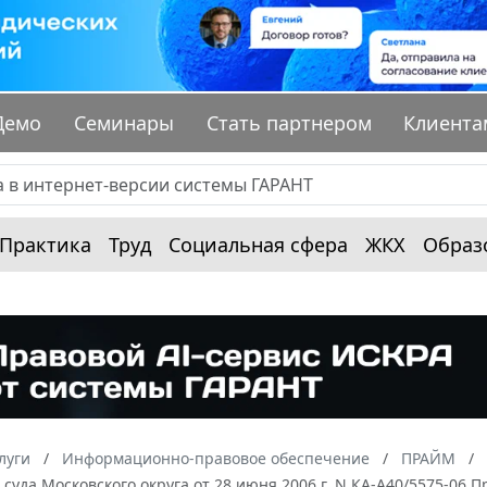
Демо
Семинары
Стать партнером
Клиента
Практика
Труд
Социальная сфера
ЖКХ
Образ
луги
Информационно-правовое обеспечение
ПРАЙМ
суда Московского округа от 28 июня 2006 г. N КА-А40/5575-06