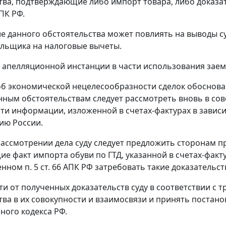
тва, подтверждающие либо импорт товара, либо доказа
ПК РФ.
е данного обстоятельства может повлиять на выводы су
льщика на налоговые вычеты.
 апелляционной инстанции в части использования зае
об экономической нецелесообразности сделок обоснован
нным обстоятельствам следует рассмотреть вновь в сов
ти информации, изложенной в счетах-фактурах в зависи
ию России.
ассмотрении дела суду следует предложить сторонам п
ие факт импорта обуви по
ГТД
, указанной в счетах-фактур
енном
п. 5 ст. 66
АПК РФ затребовать такие доказательст
ти от полученных доказательств суду в соответствии с
тва в их совокупности и взаимосвязи и принять постан
ного кодекса РФ.