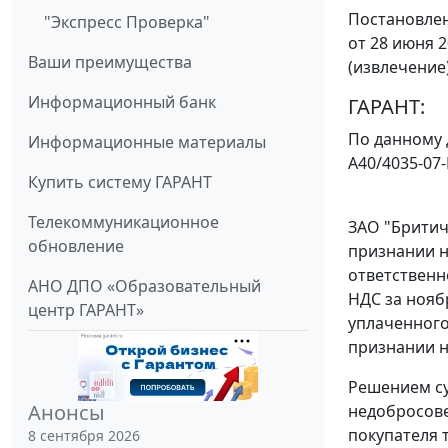
Постановлен
"Экспресс Проверка"
от 28 июня 2
Ваши преимущества
(извлечение
Информационный банк
ГАРАНТ:
По данному 
Информационные материалы
А40/4035-07
Купить систему ГАРАНТ
Телекоммуникационное
ЗАО "Бритичь
обновление
признании н
ответственн
АНО ДПО «Образовательный
НДС за ноябр
центр ГАРАНТ»
уплаченного
признании н
Решением су
Анонсы
недобросове
покупателя 
8 сентября 2026