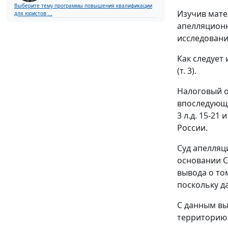
Выберите тему программы повышения квалификации
Изучив мате
для юристов ...
апелляционн
исследовани
Как следует
(т. 3).
Налоговый о
впоследующе
3 л.д. 15-21
России.
Суд апелляц
основании
С
вывода о том
поскольку 
С данным вы
территорию