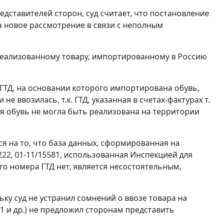
дставителей сторон, суд считает, что постановление
 новое рассмотрение в связи с неполным
 реализованному товару, импортированному в Россию
ГТД
, на основании которого импортирована обувь,
не ввозилась, т.к.
ГТД
, указанная в счетах-фактурах т.
тная обувь не могла быть реализована на территории
я на то, что база данных, сформированная на
222, 01-11/15581, использованная Инспекцией для
ного номера
ГТД
нет, является несостоятельным,
ку суд не устранил сомнений о ввозе товара на
5-21 и др.) не предложил сторонам представить