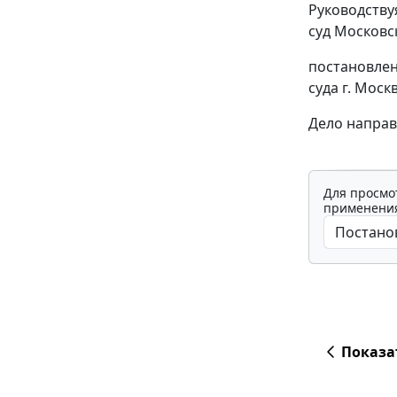
Руководств
суд Московс
постановлен
суда г. Моск
Дело направ
Для просмо
применения
Показа