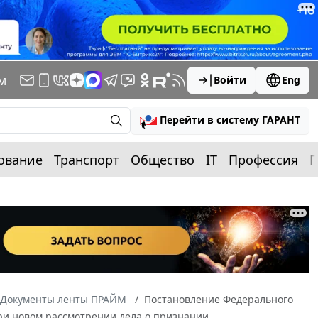
м
Войти
Eng
Перейти в систему ГАРАНТ
ование
Транспорт
Общество
IT
Профессия
П
Документы ленты ПРАЙМ
Постановление Федерального
 При новом рассмотрении дела о признании