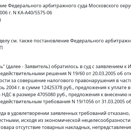
ие Федерального арбитражного суда Московского окру
006 г. N КА-А40/5575-06
)
делу см. также
постановление
Федерального арбитражного
-П
" (далее - Заявитель) обратилось в суд с заявлением к И
едействительными решения N 19/60 от 20.03.2005 об от
ости за совершение налогового правонарушения в част
ь 2004 г. в сумме 12425378 руб., предложения к уплате
 НДС в размере 4705080 руб., предложения к внесению 
едействительным требования N 19/1056 от 31.03.2005 о
да в удовлетворении заявленных требований отказано, 
стными, исходя из экономической нецелесообразности 
товара отсутствие товарных накладных, непредставлени