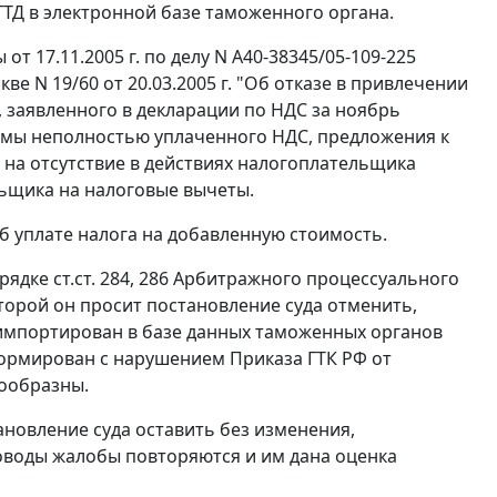
ГТД
в электронной базе таможенного органа.
т 17.11.2005 г. по делу N А40-38345/05-109-225
е N 19/60 от 20.03.2005 г. "Об отказе в привлечении
 заявленного в декларации по НДС за ноябрь
суммы неполностью уплаченного НДС, предложения к
 на отсутствие в действиях налогоплательщика
ьщика на налоговые вычеты.
об уплате налога на добавленную стоимость.
орядке
ст.ст. 284
,
286
Арбитражного процессуального
оторой он просит постановление суда отменить,
 импортирован в базе данных таможенных органов
ормирован с нарушением
Приказа
ГТК РФ от
сообразны.
новление суда оставить без изменения,
доводы жалобы повторяются и им дана оценка