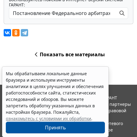
ГАРАНТ:
Показать все материалы
Мы обрабатываем локальные данные
браузера и используем инструменты
аналитики в целях улучшения и обеспечения
работоспособности сайта, статистических
© ООО "НПП "ГАРАНТ-СЕРВИС", 2026. Система ГАРАНТ
исследований и обзоров. Вы можете
выпускается с 1990 года. Компания "Гарант" и ее партнеры
запретить обработку указанных данных в
являются участниками Российской ассоциации правовой
настройках браузера. Пожалуйста,
информации ГАРАНТ.
ознакомьтесь с условиями их обработки
.
Портал ГАРАНТ.РУ зарегистрирован в качестве сетевого
Принять
издания Федеральной службой по надзору в сфере
связи,информационных технологий и массовых