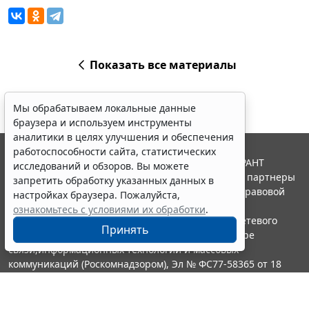
Показать все материалы
Мы обрабатываем локальные данные
браузера и используем инструменты
аналитики в целях улучшения и обеспечения
работоспособности сайта, статистических
© ООО "НПП "ГАРАНТ-СЕРВИС", 2026. Система ГАРАНТ
исследований и обзоров. Вы можете
выпускается с 1990 года. Компания "Гарант" и ее партнеры
запретить обработку указанных данных в
являются участниками Российской ассоциации правовой
настройках браузера. Пожалуйста,
информации ГАРАНТ.
ознакомьтесь с условиями их обработки
.
Портал ГАРАНТ.РУ зарегистрирован в качестве сетевого
Принять
издания Федеральной службой по надзору в сфере
связи,информационных технологий и массовых
коммуникаций (Роскомнадзором), Эл № ФС77-58365 от 18
июня 2014 года.
16+