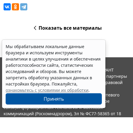
Показать все материалы
Мы обрабатываем локальные данные
браузера и используем инструменты
аналитики в целях улучшения и обеспечения
работоспособности сайта, статистических
© ООО "НПП "ГАРАНТ-СЕРВИС", 2026. Система ГАРАНТ
исследований и обзоров. Вы можете
выпускается с 1990 года. Компания "Гарант" и ее партнеры
запретить обработку указанных данных в
являются участниками Российской ассоциации правовой
настройках браузера. Пожалуйста,
информации ГАРАНТ.
ознакомьтесь с условиями их обработки
.
Портал ГАРАНТ.РУ зарегистрирован в качестве сетевого
Принять
издания Федеральной службой по надзору в сфере
связи,информационных технологий и массовых
коммуникаций (Роскомнадзором), Эл № ФС77-58365 от 18
июня 2014 года.
16+