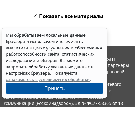
Показать все материалы
Мы обрабатываем локальные данные
браузера и используем инструменты
аналитики в целях улучшения и обеспечения
работоспособности сайта, статистических
© ООО "НПП "ГАРАНТ-СЕРВИС", 2026. Система ГАРАНТ
исследований и обзоров. Вы можете
выпускается с 1990 года. Компания "Гарант" и ее партнеры
запретить обработку указанных данных в
являются участниками Российской ассоциации правовой
настройках браузера. Пожалуйста,
информации ГАРАНТ.
ознакомьтесь с условиями их обработки
.
Портал ГАРАНТ.РУ зарегистрирован в качестве сетевого
Принять
издания Федеральной службой по надзору в сфере
связи,информационных технологий и массовых
коммуникаций (Роскомнадзором), Эл № ФС77-58365 от 18
июня 2014 года.
16+
Контакты
8-800-200-88-88