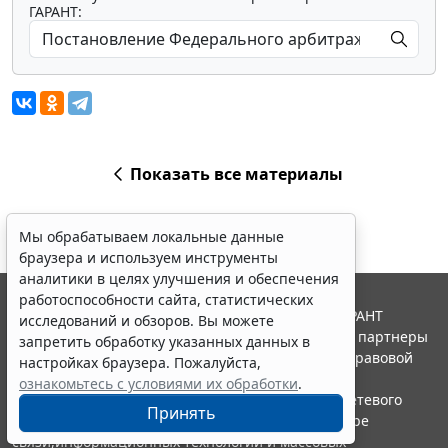
ГАРАНТ:
Показать все материалы
Мы обрабатываем локальные данные
браузера и используем инструменты
аналитики в целях улучшения и обеспечения
работоспособности сайта, статистических
© ООО "НПП "ГАРАНТ-СЕРВИС", 2026. Система ГАРАНТ
исследований и обзоров. Вы можете
выпускается с 1990 года. Компания "Гарант" и ее партнеры
запретить обработку указанных данных в
являются участниками Российской ассоциации правовой
настройках браузера. Пожалуйста,
информации ГАРАНТ.
ознакомьтесь с условиями их обработки
.
Портал ГАРАНТ.РУ зарегистрирован в качестве сетевого
Принять
издания Федеральной службой по надзору в сфере
связи,информационных технологий и массовых