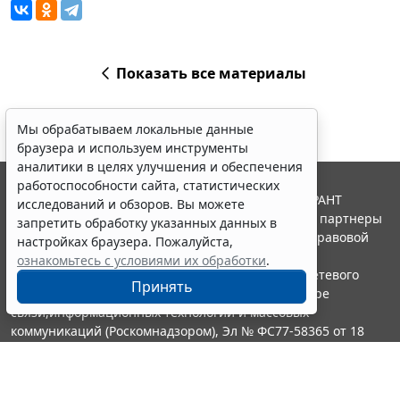
Показать все материалы
Мы обрабатываем локальные данные
браузера и используем инструменты
аналитики в целях улучшения и обеспечения
работоспособности сайта, статистических
© ООО "НПП "ГАРАНТ-СЕРВИС", 2026. Система ГАРАНТ
исследований и обзоров. Вы можете
выпускается с 1990 года. Компания "Гарант" и ее партнеры
запретить обработку указанных данных в
являются участниками Российской ассоциации правовой
настройках браузера. Пожалуйста,
информации ГАРАНТ.
ознакомьтесь с условиями их обработки
.
Портал ГАРАНТ.РУ зарегистрирован в качестве сетевого
Принять
издания Федеральной службой по надзору в сфере
связи,информационных технологий и массовых
коммуникаций (Роскомнадзором), Эл № ФС77-58365 от 18
июня 2014 года.
16+