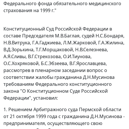
Федерального фонда обязательного медицинского
страхования на 1999 г."
Конституционный Суд Российской Федерации в
составе Председателя М.В.Баглая, судей Н.С.Бондаря,
Н.В.Витрука, Г.А.Гаджиева, Л.М.Жарковой, Г.А.Жилина,
В.Д.Зорькина, Т.Г.Морщаковой, Н.В.Селезнева,
А.Я.Сливы, В.Г.Стрекозова, О.И.Тиунова,
О.С.Хохряковой, Б.С.Эбзеева, В.Г.Ярославцева,
рассмотрев в пленарном заседании вопрос о
соответствии жалобы гражданина Д.Н.Мусинова
требованиям
Федерального конституционного
закона
"О Конституционном Суде Российской
Федерации", установил:
1. Решением Арбитражного суда Пермской области
от 21 октября 1999 года с гражданина Д.Н.Мусинова -
предпринимателя, осуществляющего свою