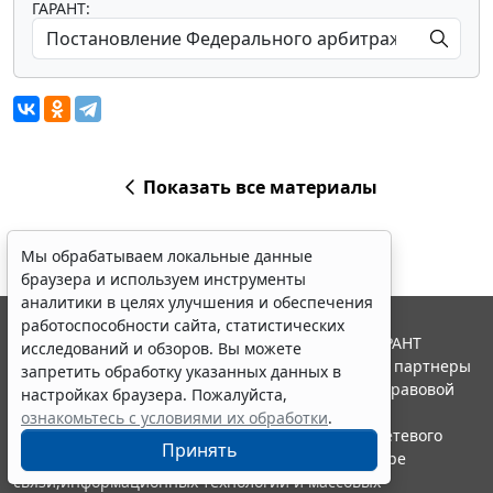
ГАРАНТ:
Показать все материалы
Мы обрабатываем локальные данные
браузера и используем инструменты
аналитики в целях улучшения и обеспечения
работоспособности сайта, статистических
© ООО "НПП "ГАРАНТ-СЕРВИС", 2026. Система ГАРАНТ
исследований и обзоров. Вы можете
выпускается с 1990 года. Компания "Гарант" и ее партнеры
запретить обработку указанных данных в
являются участниками Российской ассоциации правовой
настройках браузера. Пожалуйста,
информации ГАРАНТ.
ознакомьтесь с условиями их обработки
.
Портал ГАРАНТ.РУ зарегистрирован в качестве сетевого
Принять
издания Федеральной службой по надзору в сфере
связи,информационных технологий и массовых